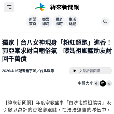
新聞
娛樂
體育
生活
首頁
即時
即時
財經
獨家｜台八女神現身「粉紅超跑」進香！
郭亞棠求財自嘲俗氣 曝媽祖顯靈助友討
回千萬債
2026/4/16
記者蕭宇涵／台北報導
文章語音朗讀
字體大小
小
中
大
【緯來新聞網】年度宗教盛事「白沙屯媽祖繞境」吸
引數以萬計的香燈腳跟隨，在浩浩蕩蕩的隊伍中，