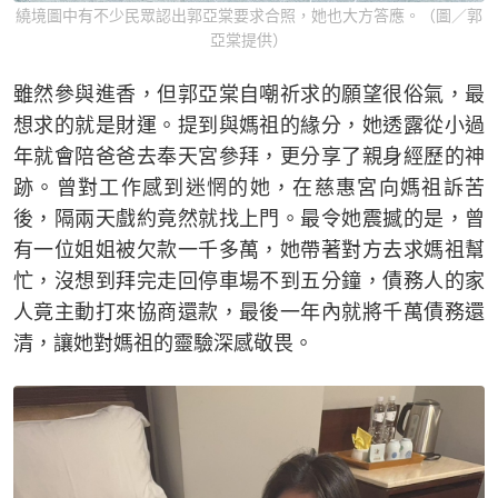
繞境圖中有不少民眾認出郭亞棠要求合照，她也大方答應。（圖／郭
亞棠提供）
雖然參與進香，但郭亞棠自嘲祈求的願望很俗氣，最
想求的就是財運。提到與媽祖的緣分，她透露從小過
年就會陪爸爸去奉天宮參拜，更分享了親身經歷的神
跡。曾對工作感到迷惘的她，在慈惠宮向媽祖訴苦
後，隔兩天戲約竟然就找上門。最令她震撼的是，曾
有一位姐姐被欠款一千多萬，她帶著對方去求媽祖幫
忙，沒想到拜完走回停車場不到五分鐘，債務人的家
人竟主動打來協商還款，最後一年內就將千萬債務還
清，讓她對媽祖的靈驗深感敬畏。