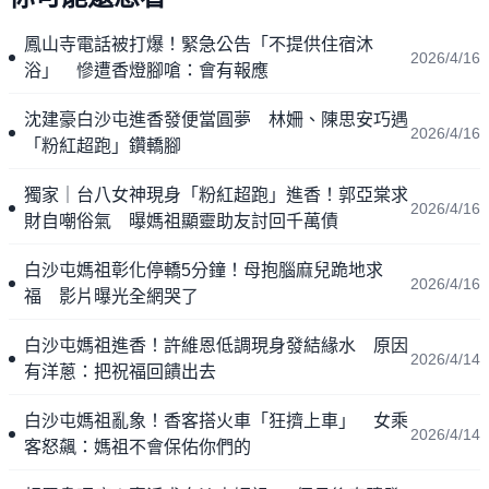
鳳山寺電話被打爆！緊急公告「不提供住宿沐
2026/4/16
浴」 慘遭香燈腳嗆：會有報應
沈建豪白沙屯進香發便當圓夢 林姍、陳思安巧遇
2026/4/16
「粉紅超跑」鑽轎腳
獨家｜台八女神現身「粉紅超跑」進香！郭亞棠求
2026/4/16
財自嘲俗氣 曝媽祖顯靈助友討回千萬債
白沙屯媽祖彰化停轎5分鐘！母抱腦麻兒跪地求
2026/4/16
福 影片曝光全網哭了
白沙屯媽祖進香！許維恩低調現身發結緣水 原因
2026/4/14
有洋蔥：把祝福回饋出去
白沙屯媽祖亂象！香客搭火車「狂擠上車」 女乘
2026/4/14
客怒飆：媽祖不會保佑你們的