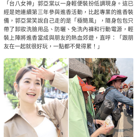
「台八女神」郭亞棠以一身輕便裝扮低調現身。這已
經是她連續第三年參與進香活動，比起專業的進香裝
備，郭亞棠笑說自己走的是「極簡風」，隨身包包只
帶了卸妝洗臉用品、防曬、免洗內褲和行動電源，輕
裝上陣將進香當成與朋友的熱血郊遊，直呼：「跟朋
友在一起就很好玩，一點都不覺得累！」