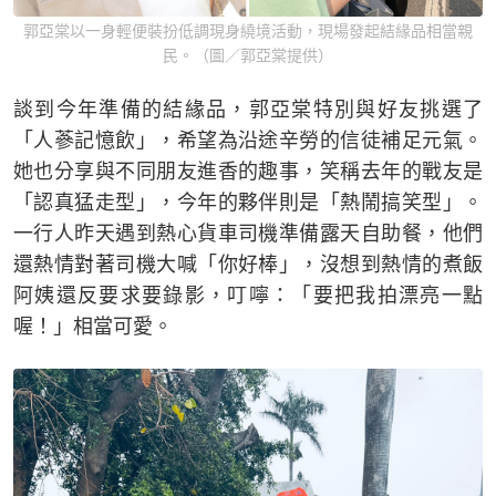
郭亞棠以一身輕便裝扮低調現身繞境活動，現場發起結緣品相當親
民。（圖／郭亞棠提供）
談到今年準備的結緣品，郭亞棠特別與好友挑選了
「人蔘記憶飲」，希望為沿途辛勞的信徒補足元氣。
她也分享與不同朋友進香的趣事，笑稱去年的戰友是
「認真猛走型」，今年的夥伴則是「熱鬧搞笑型」。
一行人昨天遇到熱心貨車司機準備露天自助餐，他們
還熱情對著司機大喊「你好棒」，沒想到熱情的煮飯
阿姨還反要求要錄影，叮嚀：「要把我拍漂亮一點
喔！」相當可愛。