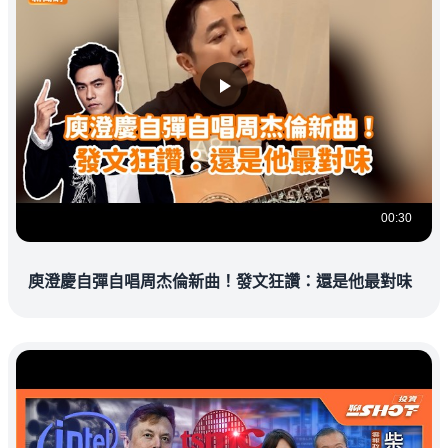
00:30
庾澄慶自彈自唱周杰倫新曲！發文狂讚：還是他最對味