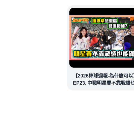
20260718｜#洛杉磯道奇
【2026棒球週報-為什麼可以
EP23. 中職明星賽不靠戰績
場！讓潘忠韋也想重溫劈腿
看似歡樂教練都暗中觀察