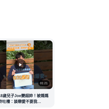
01:21
18歲兒子Joe變超帥！被媽媽
玲吐槽：談戀愛不要我
eolandnews