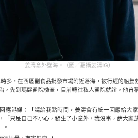
姜濤意外墜海。（圖／翻攝姜濤IG）
4時多，在西區副食品批發市場附近落海，被行經的船隻
治，先到瑪麗醫院檢查，目前轉往私人醫院就診。他曾
花姐回應港媒：「請給我點時間，姜濤會有統一回應給大
，「只是自己不小心，發生了小意外，我沒事，請大家
」。