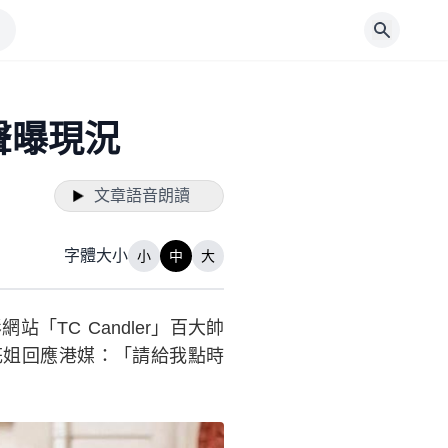
聲曝現況
文章語音朗讀
字體大小
小
中
大
TC Candler」百大帥
花姐回應港媒：「請給我點時