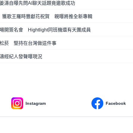
姜濤自曝先問AI聊天話題竟邀歌成功
！獲歌王羅時豐獻花祝賀 親曝將推全新專輯
簽名會 Hightlight同班機還有天團成員
松菸 堅持在台灣做這件事
濤經紀人發聲曝現況
Instagram
Facebook