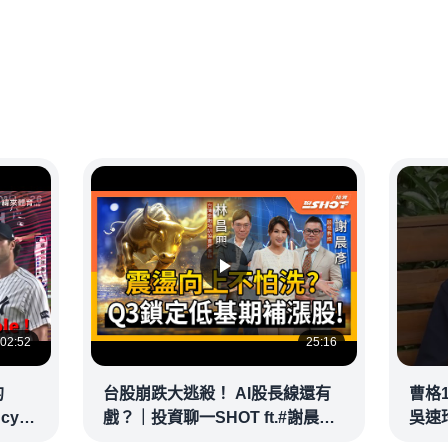
02:52
25:16
的
台股崩跌大逃殺！ AI股長線還有
曹格
ncy
戲？｜投資聊一SHOT ft.#謝晨彥
吳速
｜
#林昌興 20260716完整版
@vid