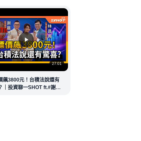
27:01
價飆3800元！台積法說還有
｜投資聊一SHOT ft.#謝晨
林昌興 20260714完整版
money