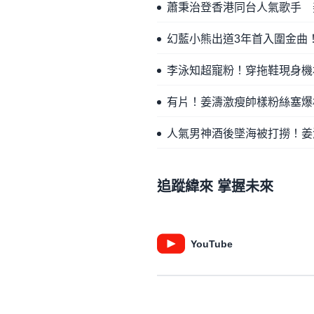
蕭秉治登香港同台人氣歌手 
幻藍小熊出道3年首入圍金曲
李泳知超寵粉！穿拖鞋現身機場開
有片！姜濤激瘦帥樣粉絲塞爆
人氣男神酒後墜海被打撈！姜
追蹤緯來 掌握未來
YouTube