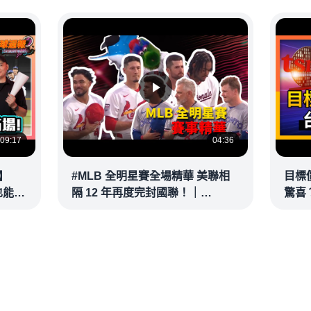
@vlmoney
09:17
04:36
】
#MLB 全明星賽全場精華 美聯相
目標
也能滿
隔 12 年再度完封國聯！｜
驚喜？
接球？
20260715
彥 #
@vl