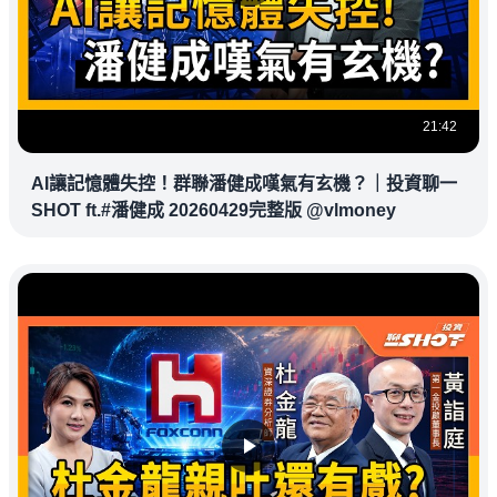
21:42
AI讓記憶體失控！群聯潘健成嘆氣有玄機？｜投資聊一
SHOT ft.#潘健成 20260429完整版 @vlmoney