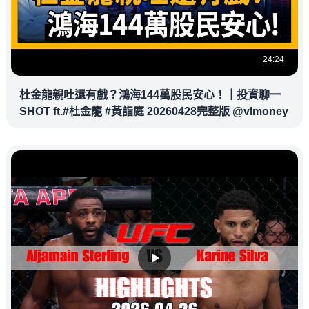
24:24
杜金龍親吐還有戲？鴻海144萬股民安心！｜投資聊一
SHOT ft.#杜金龍 #黃詣庭 20260428完整版 @vlmoney