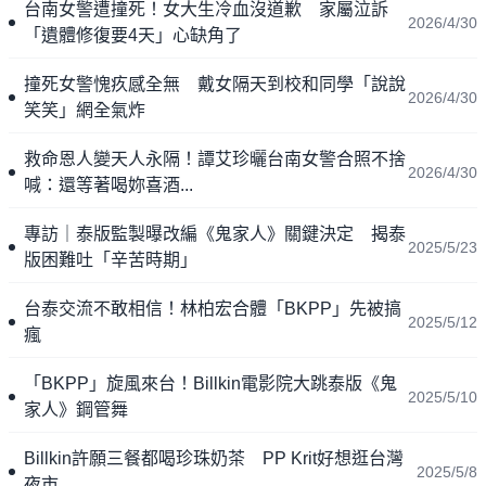
台南女警遭撞死！女大生冷血沒道歉 家屬泣訴
2026/4/30
「遺體修復要4天」心缺角了
撞死女警愧疚感全無 戴女隔天到校和同學「說說
2026/4/30
笑笑」網全氣炸
救命恩人變天人永隔！譚艾珍曬台南女警合照不捨
2026/4/30
喊：還等著喝妳喜酒...
專訪｜泰版監製曝改編《鬼家人》關鍵決定 揭泰
2025/5/23
版困難吐「辛苦時期」
台泰交流不敢相信！林柏宏合體「BKPP」先被搞
2025/5/12
瘋
「BKPP」旋風來台！Billkin電影院大跳泰版《鬼
2025/5/10
家人》鋼管舞
Billkin許願三餐都喝珍珠奶茶 PP Krit好想逛台灣
2025/5/8
夜市