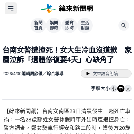
新聞
娛樂
體育
生活
首頁
即時
即時
財經
台南女警遭撞死！女大生冷血沒道歉 家
屬泣訴「遺體修復要4天」心缺角了
2026/4/30
編輯周欣儀／綜合報導
文章語音朗讀
字體大小
小
中
大
【緯來新聞網】台南安南區28日清晨發生一起死亡車
禍，一名28歲鄭姓女警休假騎車外出時遭追撞身亡，
警方調查，鄭女騎車行經安和路二段時，遭後方20歲