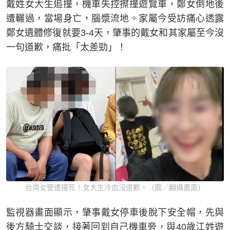
戴姓女大生追撞，機車失控擦撞遊覽車，鄭女倒地後
遭輾過，當場身亡，腦漿流地。家屬今受訪痛心透露
鄭女遺體修復就要3-4天，肇事的戴女和其家屬至今沒
一句道歉，痛批「太差勁」！
台南女警遭撞死！女大生冷血沒道歉。（圖／翻攝畫面）
監視器畫面顯示，肇事戴女停車後脫下安全帽，先與
後方騎士交談，接著回到自己機車旁，與40歲江姓遊