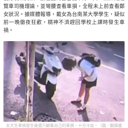
覽車司機理論，並彎腰查看車損，全程未上前查看鄭
女狀況。據媒體報導，戴女為台南某大學學生，疑似
前一晚徹夜狂歡，精神不濟趕回學校上課時發生車
禍。
女大生車禍發生後還只顧看自己的車損，十分冷血。（圖／翻攝畫