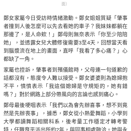
面）
鄭女家屬今日受訪時情緒激動。鄭女姐姐質疑「肇事
者撞到人後怎麼可以先去看她的車子？我妹妹都躺在
那邊了，是人命欸！」鄭母則無奈表示「你至少陪陪
她」，並透露女兒大體修復需要3至4天，回想當天看
到腦漿流在地上的畫面，直呼「我看了多心痛？」心
都缺了一角。
家屬也控訴，肇事者到殯儀館時，父母連一句道歉的
話都沒有，態度令人難以接受。鄭女婆婆則為媳婦抱
不平，憤憤表示「我這個媳婦是守規矩的，她有錯
嗎？」對於網路上部分帶風向的言論也感到痛心。
鄭母最後哽咽表示「我們以為會先辦喜事，想不到竟
然是先辦喪事」，據悉，鄭女從小熱愛舞蹈，小學到
大學都讀舞蹈相關科系，後考量工作穩定才轉考警
特，任職育平派出所約2年，與同事相處融洽。她與永