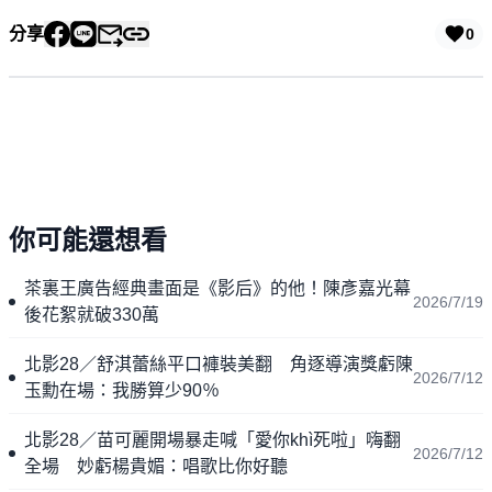
分享
0
你可能還想看
茶裏王廣告經典畫面是《影后》的他！陳彥嘉光幕
2026/7/19
後花絮就破330萬
北影28／舒淇蕾絲平口褲裝美翻 角逐導演獎虧陳
2026/7/12
玉勳在場：我勝算少90％
北影28／苗可麗開場暴走喊「愛你khì死啦」嗨翻
2026/7/12
全場 妙虧楊貴媚：唱歌比你好聽