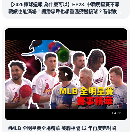
【2026棒球週報-為什麼可以】EP23. 中職明星賽不靠
戰績也能滿場！讓潘忠韋也想重溫劈腿接球？看似歡樂
教練都暗中觀察
04:36
#MLB 全明星賽全場精華 美聯相隔 12 年再度完封國