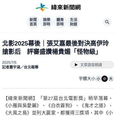
新聞
娛樂
體育
生活
首頁
即時
即時
財經
北影2025幕後｜張艾嘉最後對決高伊玲
搶影后 評審盛讚楊貴媚「怪物級」
2025/7/5
文章語音朗讀
記者蕭宇涵／台北報導
字體大小
小
中
大
【緯來新聞網】「第27屆台北電影獎」稍早落幕，
《小雁與吳愛麗》、《白衣蒼狗》、《鬼才之道》、
《大風之島》並列大贏家，都獲得三獎項，其中《小