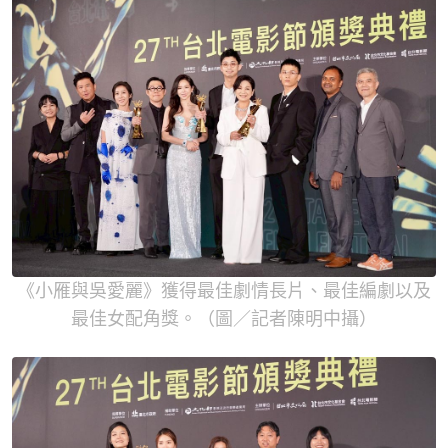
《小雁與吳愛麗》獲得最佳劇情長片、最佳編劇以及
最佳女配角獎。（圖／記者陳明中攝）