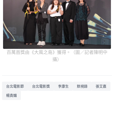
百萬首獎由《大風之島》獲得。（圖／記者陳明中
攝）
台北電影節
台北電影獎
李康生
默視錄
張艾嘉
楊貴媚