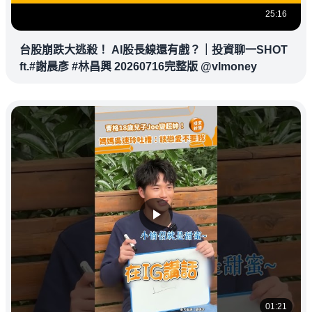
25:16
台股崩跌大逃殺！ AI股長線還有戲？｜投資聊一SHOT
ft.#謝晨彥 #林昌興 20260716完整版 @vlmoney
01:21