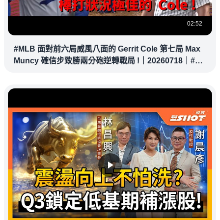
02:52
#MLB 面對前六局威風八面的 Gerrit Cole 第七局 Max
Muncy 確信步致勝兩分砲逆轉戰局 !｜20260718｜#洛
杉磯道奇