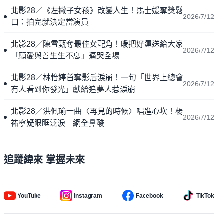
北影28／《左撇子女孩》改變人生！馬士媛奪獎鬆
2026/7/12
口：拍完就決定當演員
北影28／陳雪甄奪最佳女配角！暖把好運送給大家
2026/7/12
「願愛與善生生不息」逼哭全場
北影28／林怡婷首奪影后淚崩！一句「世界上總會
2026/7/12
有人看到你發光」獻給追夢人惹淚崩
北影28／洪佩瑜一曲〈再見的時候〉唱進心坎！楊
2026/7/12
祐寧疑眼眶泛淚 網全鼻酸
追蹤緯來 掌握未來
YouTube
Instagram
Facebook
TikTok