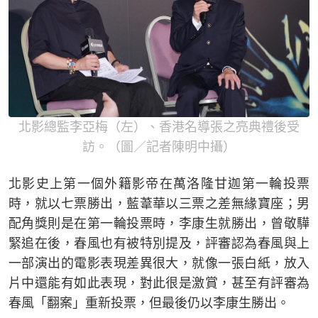
北影總監李亞梅（左）、香港名導張之亮典禮後受
訪。（圖／記者陳明中攝）
北影史上第一個外籍影帝在萬洛隆甘迦第一輪投票
時，就以七票勝出，藍葦華以三票之差無緣寶座；男
配角獎則是在第一輪投票時，李康生就勝出，曾敬驊
緊追在後，春風也有被特別提及，評審認為春風與上
一部演出的電影表現差異很大，就像一張白紙，放入
片中還能有如此表現，對此很是激賞，甚至有評審為
春風「翻案」重新投票，但最後仍以李康生勝出。