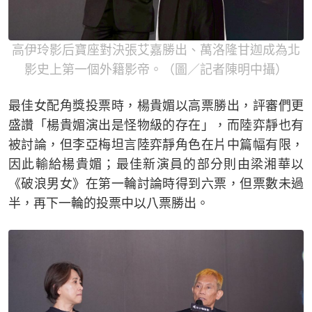
高伊玲影后寶座對決張艾嘉勝出、萬洛隆甘迦成為北
影史上第一個外籍影帝。（圖／記者陳明中攝）
最佳女配角獎投票時，楊貴媚以高票勝出，評審們更
盛讚「楊貴媚演出是怪物級的存在」，而陸弈靜也有
被討論，但李亞梅坦言陸弈靜角色在片中篇幅有限，
因此輸給楊貴媚；最佳新演員的部分則由梁湘華以
《破浪男女》在第一輪討論時得到六票，但票數未過
半，再下一輪的投票中以八票勝出。