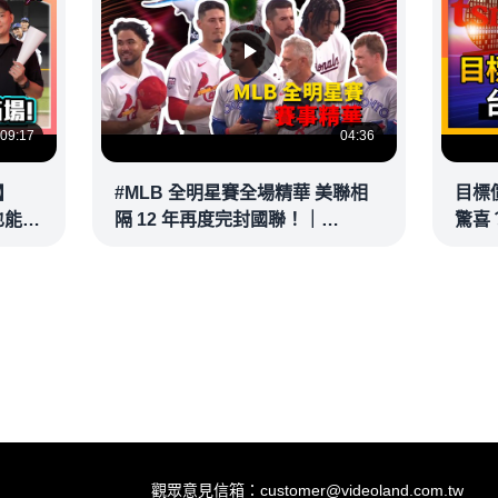
09:17
04:36
】
#MLB 全明星賽全場精華 美聯相
目標
也能滿
隔 12 年再度完封國聯！｜
驚喜？
接球？
20260715
彥 #
@vl
觀眾意見信箱：customer@videoland.com.tw