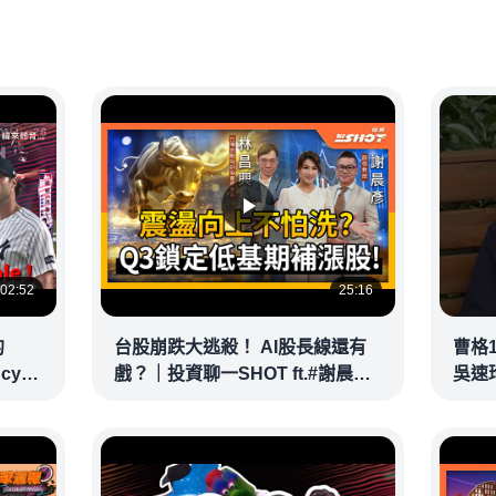
02:52
25:16
的
台股崩跌大逃殺！ AI股長線還有
曹格
ncy
戲？｜投資聊一SHOT ft.#謝晨彥
吳速
｜
#林昌興 20260716完整版
@vid
@vlmoney