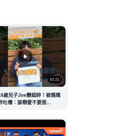
01:21
18歲兒子Joe變超帥！被媽媽
玲吐槽：談戀愛不要我
eolandnews