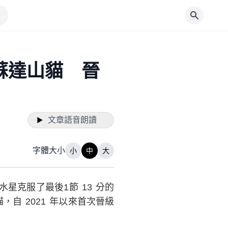
蘇達山貓 晉
文章語音朗讀
字體大小
小
中
大
凰城水星克服了最後1節 13 分的
自 2021 年以來首次晉級