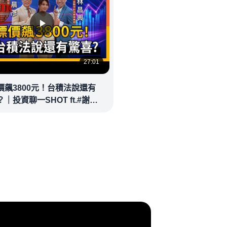
27:01
價飆3800元！台積法說還有
｜投資聊一SHOT ft.#謝晨
林昌興 20260714完整版
money