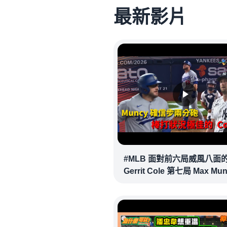
最新影片
#MLB 面對前六局威風八面
Gerrit Cole 第七局 Max Mu
確信步致勝兩分砲逆轉戰局 !
20260718｜#洛杉磯道奇