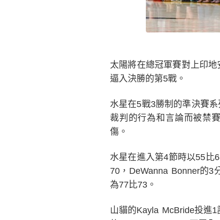
太陽將在總冠軍賽對上印地
逼入決勝的第5戰。
水星在5戰3勝制的準決賽系列
裁判的行為和言論而被禁賽第4
傷。
水星在進入第4節時以55比68
70，DeWanna Bonn
為77比73。
山貓的Kayla McBrid