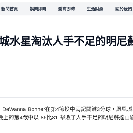
新聞首頁
娛樂即時
體育即時
生活財經
關於我們
凰城水星淘汰人手不足的明尼
23 分，DeWanna Bonner在第4節投中兩記關鍵3分球，鳳
的第4戰中以 86比81 擊敗了人手不足的明尼蘇達山貓，