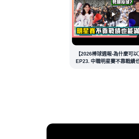
【2026棒球週報-為什麼可以
EP23. 中職明星賽不靠戰績
場！讓潘忠韋也想重溫劈腿
看似歡樂教練都暗中觀察