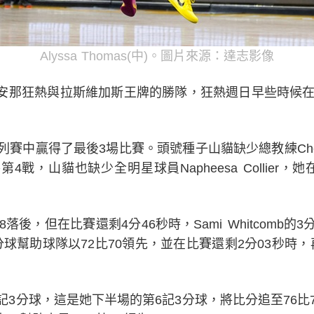
Alyssa Thomas(中)。圖片來源：達志影像
安那狂熱與拉斯維加斯王牌的勝隊，狂熱週日早些時候在主
賽中贏得了最後3場比賽。頭號種子山貓缺少總教練Chery
戰，山貓也缺少全明星球員Napheesa Collier
落後，但在比賽還剩4分46秒時，Sami Whitcomb的
er的3分球幫助球隊以72比70領先，並在比賽還剩2分03秒
e投進1記3分球，這是她下半場的第6記3分球，將比分追至76比