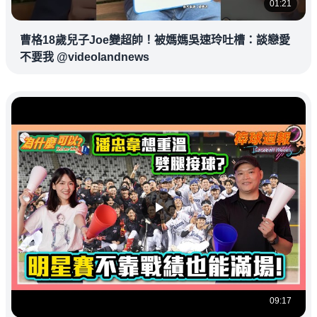
01:21
曹格18歲兒子Joe變超帥！被媽媽吳速玲吐槽：談戀愛
不要我 @videolandnews
09:17