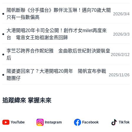
陽帆斷聯《分手擂台》夥伴沈玉琳！邁向70歲大關
2026/3/4
只有一指數偏高
大港開唱20年卡司全公開！創作才女milet再度來
2026/3/3
台 電音女王始祖謝金燕回歸
李竺芯跨界合作妮妃雅 金曲歌后世紀對決變裝皇
2026/2/12
后
陽婆婆回來了？大港開唱20周年 陽帆宣布參戰
2025/11/26
聽團仔
追蹤緯來 掌握未來
YouTube
Instagram
Facebook
TikTok