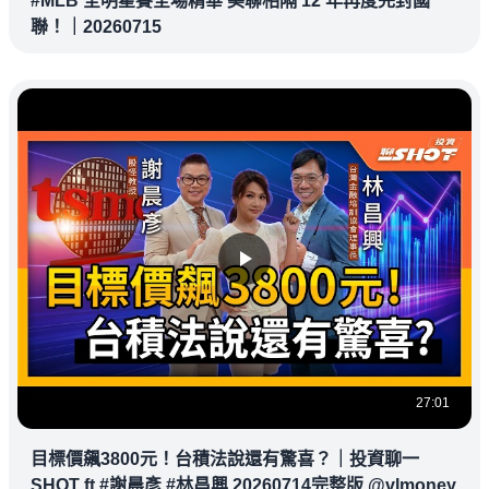
#MLB 全明星賽全場精華 美聯相隔 12 年再度完封國
聯！｜20260715
27:01
目標價飆3800元！台積法說還有驚喜？｜投資聊一
SHOT ft.#謝晨彥 #林昌興 20260714完整版 @vlmoney