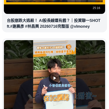
25:16
台股崩跌大逃殺！ AI股長線還有戲？｜投資聊一SHOT
ft.#謝晨彥 #林昌興 20260716完整版 @vlmoney