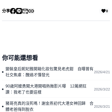
分享
0
你可能還想看
變裝皇后妮妃雅開箱化妝包驚見老虎鉗 自曝曾有
2026/4/21
社交焦慮：醜過才懂發光
90歲阿嬤勇闖大港開唱熱舞影片曝 12萬網狂
2026/3/22
讚：我老了也要這樣
豬哥亮真的沒死嗎！謝金燕初代大港女神回歸 合
2026/3/21
體老爸嗨到脫衣