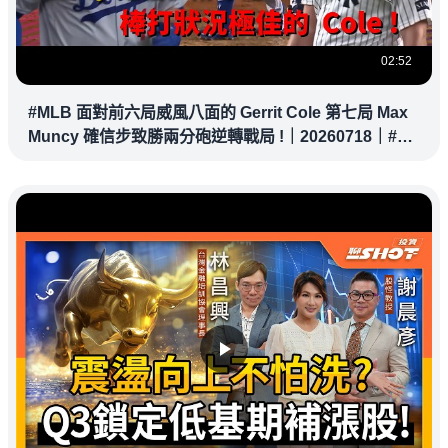
02:52
#MLB 面對前六局威風八面的 Gerrit Cole 第七局 Max
Muncy 確信步致勝兩分砲逆轉戰局 !｜20260718｜#洛
杉磯道奇