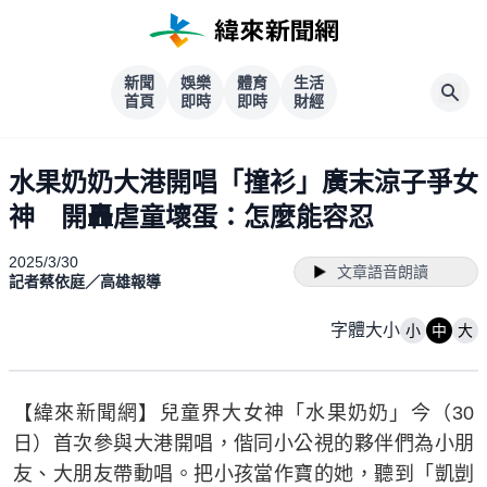
新聞
娛樂
體育
生活
首頁
即時
即時
財經
水果奶奶大港開唱「撞衫」廣末涼子爭女
神 開轟虐童壞蛋：怎麼能容忍
2025/3/30
文章語音朗讀
記者蔡依庭／高雄報導
字體大小
小
中
大
【緯來新聞網】兒童界大女神「水果奶奶」今（30
日）首次參與大港開唱，偕同小公視的夥伴們為小朋
友、大朋友帶動唱。把小孩當作寶的她，聽到「凱剴