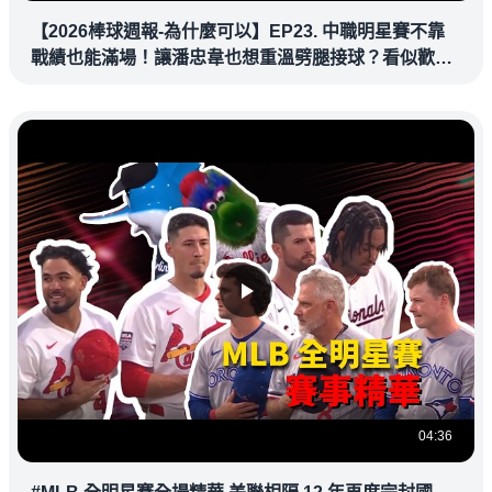
【2026棒球週報-為什麼可以】EP23. 中職明星賽不靠
戰績也能滿場！讓潘忠韋也想重溫劈腿接球？看似歡樂
教練都暗中觀察
04:36