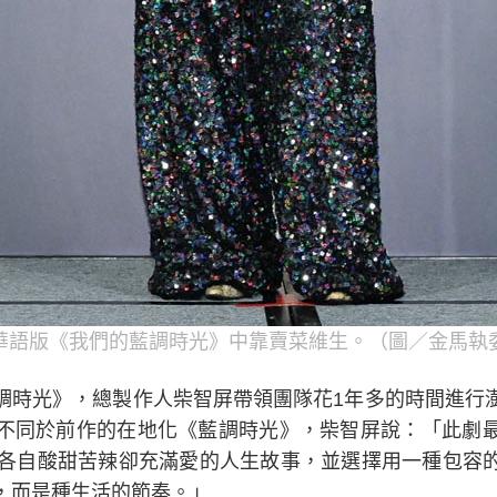
華語版《我們的藍調時光》中靠賣菜維生。（圖／金馬執
調時光》，總製作人柴智屏帶領團隊花1年多的時間進行
不同於前作的在地化《藍調時光》，柴智屏說：「此劇
著各自酸甜苦辣卻充滿愛的人生故事，並選擇用一種包容
，而是種生活的節奏。」