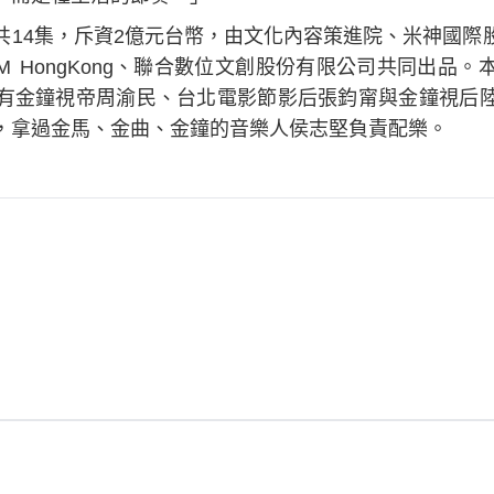
共14集，斥資2億元台幣，由文化內容策進院、米神國際
NM HongKong、聯合數位文創股份有限公司共同出品
有金鐘視帝周渝民、台北電影節影后張鈞甯與金鐘視后
，拿過金馬、金曲、金鐘的音樂人侯志堅負責配樂。