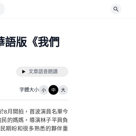
華語版《我們
文章語音朗讀
字體大小
小
中
大
於8月開拍，首波演員名單今
渝民的媽媽，導演林子平肩負
民期盼和很多熟悉的夥伴重