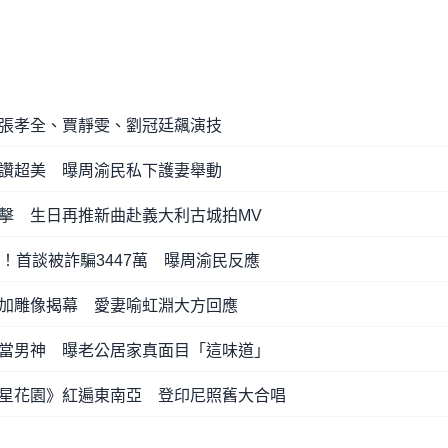
張孝全、賈靜雯、劉冠廷飆演技
讚超美 曝周渝民私下護妻舉動
萬點擊 生日再推新曲赴義大利古城拍MV
！首談被詐騙3447萬 曝周渝民反應
加雕像揭幕 愛妻喻虹淵大方回應
當男神 曝老公居家真面目「這味道」
星花園》紅遍東南亞 登印尼照舊大合唱