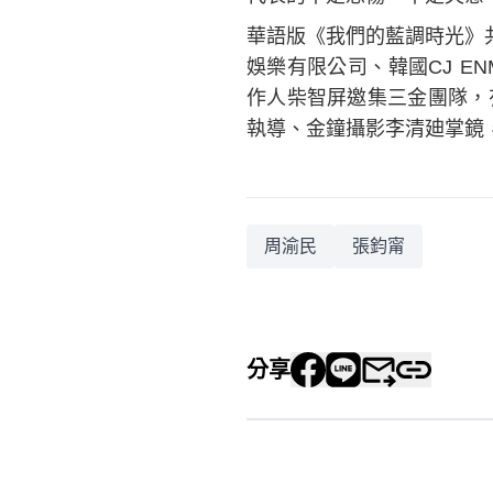
華語版《我們的藍調時光》
娛樂有限公司、韓國CJ E
作人柴智屏邀集三金團隊，
執導、金鐘攝影李清廸掌鏡
周渝民
張鈞甯
分享