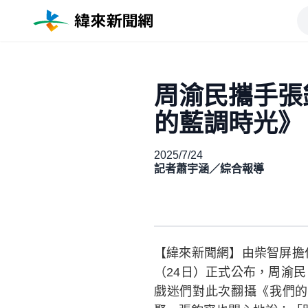
周渝民攜手張
的藍調時光》
2025/7/24
記者蕭宇涵／綜合報導
【緯來新聞網】由柴智屏擔
（24日）正式公布，周渝
戲迷們對此次翻攝《我們的