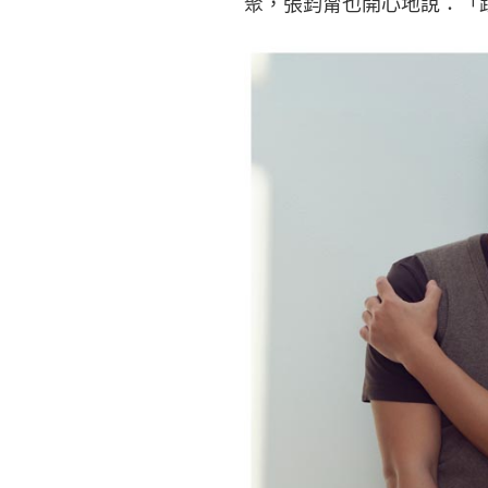
聚，張鈞甯也開心地說：「