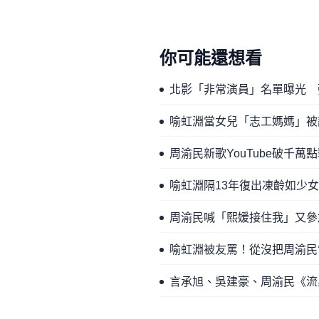
你可能還想看
北影「非常演員」名單曝光 
喻虹淵當女兒「志工媽媽」被
周渝民新歌YouTube破千
喻虹淵隔13年復出凍齡如少女
周渝民喊「熙媛接住我」又參
喻虹淵被友罵！從沒把周渝民
言承旭、吳建豪、周渝民《流