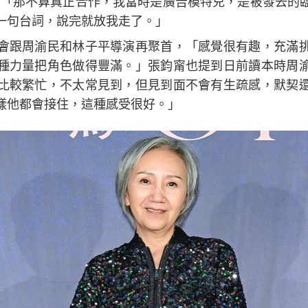
：「那不算真正合作，我當時是廣告模特兒，是被發去的
一句台詞，說完就放我走了。」
會跟周渝民和林子平導演再聚首，「感覺很有趣，充滿
種力量把角色做得豐滿。」張鈞甯也提到日前讀本時周
比較繁忙，不太常見到，但見到面不會有生疏感，默契
樣他都會接住，這種感受很好。」