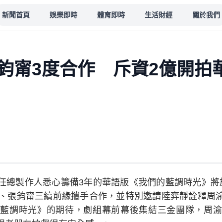
新聞首頁
娛樂即時
體育即時
生活財經
關於我們
鈞甯3度合作 斥資2億開拍
任總製作人悉心籌備3年的華語版《我們的藍調時光》將
民、張鈞甯三續前緣攜手合作，並特別邀請陸弈靜詮釋周
藍調時光》的期待，劇組幕前幕後集結三金團隊，周渝