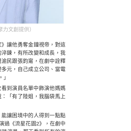
聚力文創提供）
家》讓他勇奪金鐘視帝，對這
的淬鍊，有所改變和成長，我
周渝民跟張鈞甯，在劇中詮釋
變多元，自己成立公司、當電
。」
次看到演員名單中飾演他媽媽
說：「有了陸姐，我腦袋馬上
，能讓困境中的人得到一點點
演過《流星花園2》，在劇中