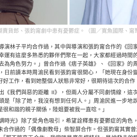
湖賣貨郎、張鈞甯劇中患有憂鬱症。（圖／寛魚國際、甯
導演林子平均合作過，其中與導演和張鈞甯合作的《回
幸運有這麼多熟悉的夥伴們聚在一起，大家都經過時間
去為角色努力。」曾合作過《痞子英雄》、《回家》的
，日前讀本時周渝民看到張鈞甯很開心，「她現在身份
好好工作，看到她整個人狀態非常好，很期待這次的合作
出《我們與惡的距離 II》，但兩人分屬不同劇情線，這
頭是「除了她，我沒有想到任何人。」周渝民進一步地
是很和諧的親子關係，陸姐要被我一直唸。」
調時光》除了受角色吸引，希望詮釋患有憂鬱症的角色
未合作過的「偶像劇教母」柴智屏合作。但張鈞甯其實曾