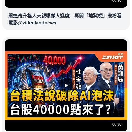
00:30
蕭煌奇升格人夫親曝做人進度 再開「地獄梗」揪粉看
電影@videolandnews
00:30