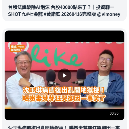
台積法說破除AI泡沫 台股40000點來了？｜投資聊一
SHOT ft.#杜金龍 #黃詣庭 20260416完整版 @vlmoney
00:30
沈玉琳病癒復出亂開地獄梗！ 曝嫩妻芽芽狂哭卻因一事