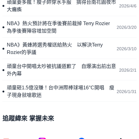
頑童要多瘋！瘦子帥穿水手服 搞得台南花園夜市
2026/4/6
大癱瘓
NBA》熱火預計將在季後賽前裁掉 Terry Rozier
2026/3/20
為季後賽陣容增加空間
NBA》黃蜂將選秀權送給熱火 以解決Terry
2026/3/10
Rozier的爭議
頑童台中開唱太吵被抗議道歉了 自爆演出前出意
2026/2/1
外內幕
頑童砸1.5億沒賺！台中洲際棒球場16°C開唱 瘦
2026/1/31
子現身就嗆歌迷
追蹤緯來 掌握未來