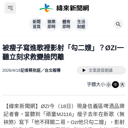
新聞
娛樂
體育
生活
首頁
即時
即時
財經
被瘦子寫進歌裡影射「勾二嫂」？ØZI一
聽立刻求救變臉閃離
2026/4/18
記者蔡依庭／台北報導
文章語音朗讀
字體大小
小
中
大
【緯來新聞網】ØZI今（18日）現身信義區啤酒品牌
記者會，當聽到「頑童MJ116」瘦子去年在新歌〈無
袂煞〉寫下「他不拜關二哥，Ozi他只勾二嫂」，影射