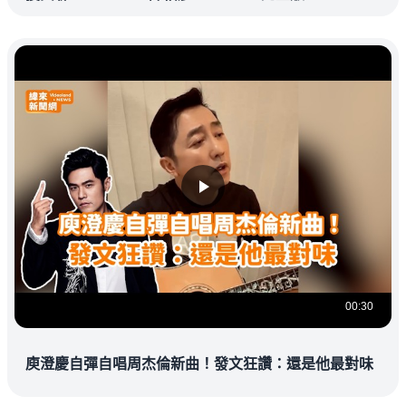
@vlmoney
00:30
庾澄慶自彈自唱周杰倫新曲！發文狂讚：還是他最對味