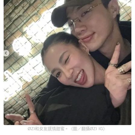
ØZI和女友感情甜蜜。（圖／翻攝ØZI IG）