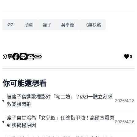
ØZI
頑童
瘦子
吳卓源
〈無袂煞
分享
0
你可能還想看
被瘦子寫進歌裡影射「勾二嫂」？ØZI一聽立刻求
2026/4/18
救變臉閃離
瘦子自甘淪為「女兒奴」任塗指甲油！高爾宣爆閃
2026/4/16
到腰揭秘原因