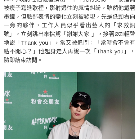
被瘦子寫進歌裡，影射過往的感情糾紛，雖然他戴著
墨鏡，但臉部表情的變化立刻被發現，先是低頭看向
一旁的夥伴，工作人員似乎看出藝人的「求救訊
號」，立刻跳出來擋駕「謝謝大家 」，接著ØZI輕聲
地說「Thank you」，當又被追問：「當時會不會有
點不開心？」他起身走人再說一次「Thank you」，
隨即結束訪問。