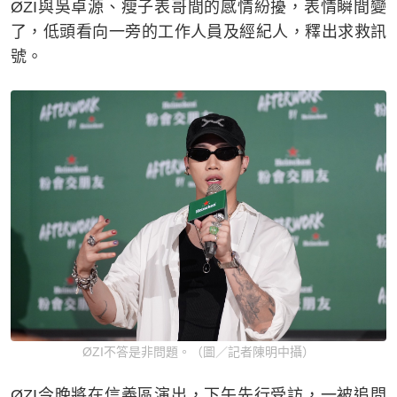
ØZI與吳卓源、瘦子表哥間的感情紛擾，表情瞬間變
了，低頭看向一旁的工作人員及經紀人，釋出求救訊
號。
ØZI不答是非問題。（圖／記者陳明中攝）
ØZI今晚將在信義區演出，下午先行受訪，一被追問