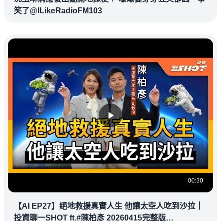
笑了@ILikeRadioFM103
00:30
【AI EP27】絕地救援真實人生 他讓太空人吃到沙拉｜
投資聊一SHOT ft.#陳柏彥 20260415完整版