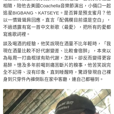
相隨，陪他去美國Coachella音樂節演出，小倆口一起
追星BIGBANG、KATSEYE。是否算是預支蜜月？他
以一慣聳聳肩回應，直言「配偶欄目前還是空白」，
不過透露有寫一首中文新歌〈最愛〉，把所有的愛都
寫進歌詞裡。
談及喝酒的經驗，他笑說現在酒量不比年輕時，「我
現在酒量比較不好代謝變差、比較會宿醉」，本來以
為每周一打曲棍球有助代謝，怎料，卻反而變得更容
易醉。憶及多年前喝到痛苦斷片的糗事，他苦笑說完
全不記得、沒有印象，直到睡醒時，驚訝發現自己裸
身到只穿件內褲倒臥在家中客廳，連自己都嚇到。