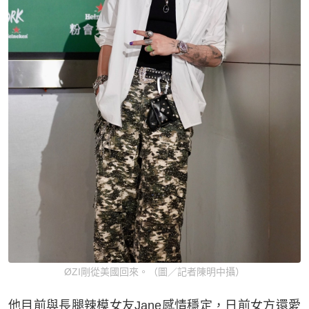
ØZI剛從美國回來。（圖／記者陳明中攝）
他目前與長腿辣模女友Jane感情穩定，日前女方還愛