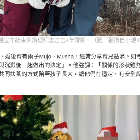
煜宣布結束與護理師妻言言4年婚姻。（圖／翻攝自小煜I
婚，婚後育有兩子Mujo、Musha，經常分享育兒點滴。
與沉澱後一起做出的決定」。他強調：「關係的形狀雖
共同扶養的方式陪著孩子長大，讓他們在穩定、有安全