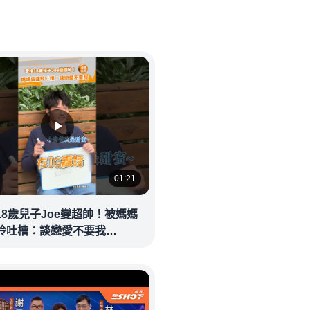
01:21
18歲兒子Joe變超帥！被媽媽
玲吐槽：談戀愛不要我
eolandnews