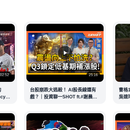
02:52
25:16
的
台股崩跌大逃殺！ AI股長線還有
曹格
ncy
戲？｜投資聊一SHOT ft.#謝晨彥
吳速
｜
#林昌興 20260716完整版
@vid
@vlmoney