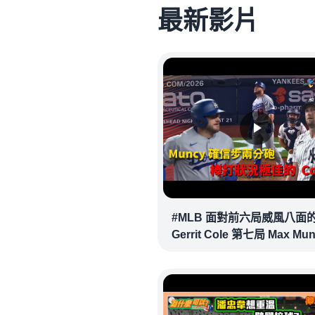
最新影片
#MLB 面對前六局威風八面
Gerrit Cole 第七局 Max Mu
確信步致勝兩分砲逆轉戰局 !
20260718｜#洛杉磯道奇