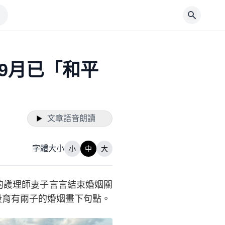
9月已「和平
文章語音朗讀
字體大小
小
中
大
的護理師妻子言言結束婚姻關
段育有兩子的婚姻畫下句點。