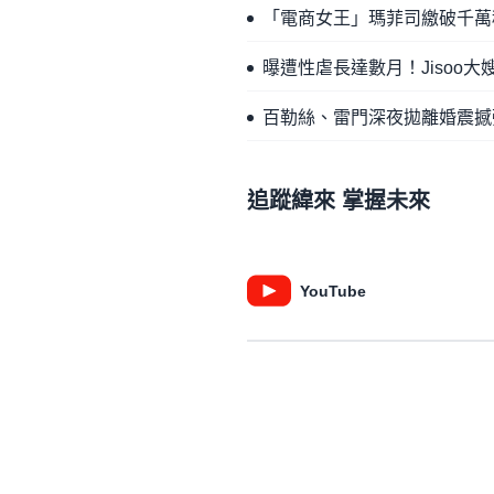
「電商女王」瑪菲司繳破千萬
曝遭性虐長達數月！Jisoo
百勒絲、雷門深夜拋離婚震撼
追蹤緯來 掌握未來
YouTube