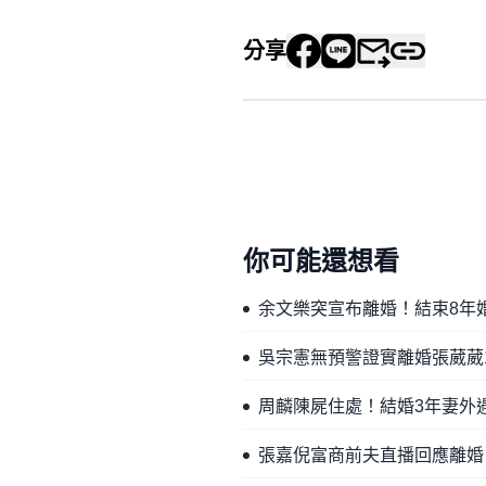
分享
你可能還想看
余文樂突宣布離婚！結束8年
吳宗憲無預警證實離婚張葳葳
周麟陳屍住處！結婚3年妻外
張嘉倪富商前夫直播回應離婚