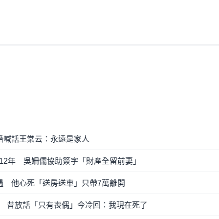
婚喊話王棠云：永遠是家人
12年 吳姍儒協助簽字「財產全留前妻」
遇 他心死「送房送車」只帶7萬離開
 昔放話「只有喪偶」今冷回：我現在死了