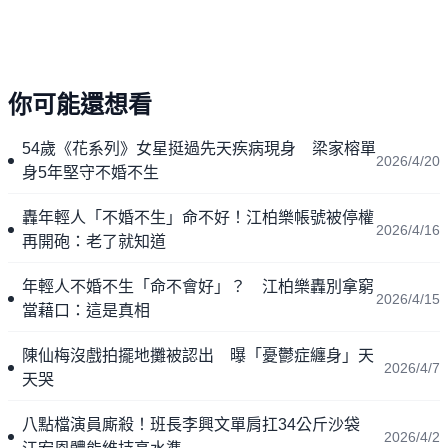
你可能還想看
54歲《花系列》女星挺過先天疾病現身 梁家榕單
2026/4/20
身5年堅守不婚不生
轟年輕人「不婚不生」命不好！江柏樂帳號被停權
2026/4/16
再開砲：老了就知道
年輕人不婚不生「命不會好」？ 江柏樂轟別拿窮
2026/4/15
當藉口：這是真相
陳仙梅沒戲拍擺地攤被認出 曝「憂鬱症纏身」天
2026/4/7
天哭
八點檔演員廝殺！班長李興文單肩扛34公斤沙袋
2026/4/2