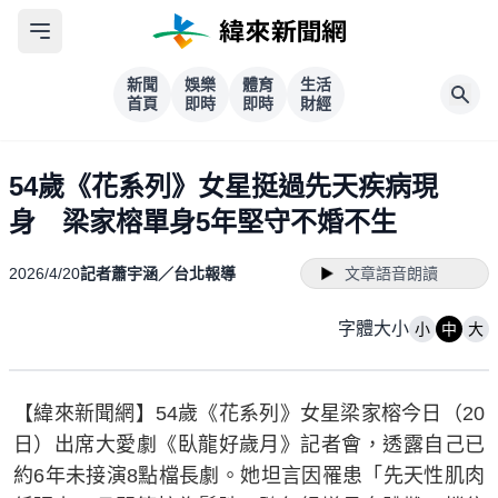
新聞
娛樂
體育
生活
首頁
即時
即時
財經
54歲《花系列》女星挺過先天疾病現
身 梁家榕單身5年堅守不婚不生
2026/4/20
記者蕭宇涵／台北報導
文章語音朗讀
字體大小
小
中
大
【緯來新聞網】54歲《花系列》女星梁家榕今日（20
日）出席大愛劇《臥龍好歲月》記者會，透露自己已
約6年未接演8點檔長劇。她坦言因罹患「先天性肌肉