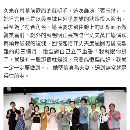
久未在螢幕前露面的蘇明明，這次飾演「張玉葉」，
她坦言自己是以最真誠且近乎素顏的狀態投入演出，
甚至為了符合角色，導演要求留住臉上的斑點而不做
醫美雷射。戲外的蘇明明正長期陪伴丈夫萬仁導演跌
倒頭骨破裂的復健，回憶起陪伴丈夫度過開刀後最艱
難的前三個月，她曾對自己立下重誓「我就跟你拼
了，就是有一股那個就是說，只要能復健能好，我就
一定一定要做到。」 她堅信身為夫妻，遇到無常就是
得往前走。