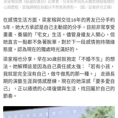
梁家榕出席《臥龍好歲月》記者會，分享近年因先天體質積極復健的
心路歷程，並強調現在拍戲以不熬夜為原則。（圖／記者許方正攝）
在感情生活方面，梁家榕與交往16年的男友已分手約
5年，她大方承認是自己主動提的分手，目前非常享受
畫畫、養貓的「宅女」生活。儘管身邊友人關心，但
她直言一點都不急著脫單，對於下一段感情抱持隨緣
態度，認為現在的獨處時光滿好的。
梁家榕也分享，早在30歲前就抱定「不婚不生」的想
法。她解釋這是因為自己責任感太強：「若有小孩，
我就是完全沒有自己，做牛做馬的那一種。」 走過長
期的演藝生涯與情感歷練，現在的她深感「要多愛自
己」，正以通透的心境復健與生活，找回屬於自己的
節奏。