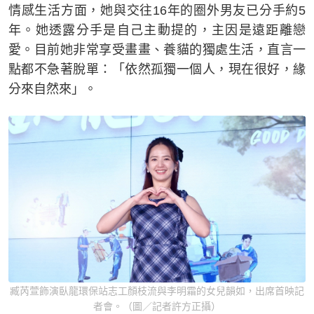
情感生活方面，她與交往16年的圈外男友已分手約5
年。她透露分手是自己主動提的，主因是遠距離戀
愛。目前她非常享受畫畫、養貓的獨處生活，直言一
點都不急著脫單：「依然孤獨一個人，現在很好，緣
分來自然來」。
臧芮萱飾演臥龍環保站志工顏枝流與李明霜的女兒韻如，出席首映記
者會。（圖／記者許方正攝）