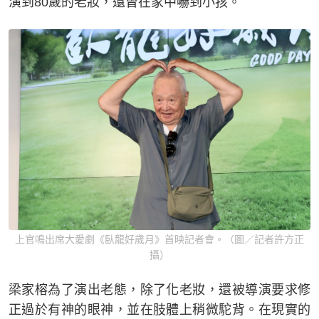
演到80歲的老妝，還曾在家中嚇到小孩。
上官鳴出席大愛劇《臥龍好歲月》首映記者會。（圖／記者許方正
攝）
梁家榕為了演出老態，除了化老妝，還被導演要求修
正過於有神的眼神，並在肢體上稍微駝背。在現實的