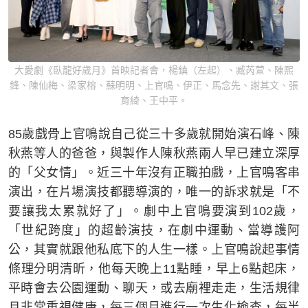
大愛劇《臥龍好歲月》首映記者會，楊鎮（左起）、臧芮萱、陳熙
鋒、陳仙梅、梁家榕、蘇明明、上官鳴、伊正、馬念先、謝其文、張
育綺、王中平。
85歲戲骨上官鳴說自己從三十多歲就開始演石峰、陳
秋燕等人的爸爸，與製作人陳秋燕兩人早已建立深厚
的「父女情」。近三十年沒有正職拍戲，上官鳴客串
演出，在片場演技都聽導演的，唯一的訴求就是「不
要讓我太累就好了」。劇中上官鳴要演到102歲，
「世紀跨度」的超齡演技，在劇中運動、當導護阿
公，其實就跟他私底下的人生一樣。上官鳴說起事情
條理分明清昕，他每天晚上11點睡，早上6點起床，
平時會去公園運動、聊天，或去廟裡走走，生活規律
且非常重視健康，每三個月進行一次生化檢查，每半