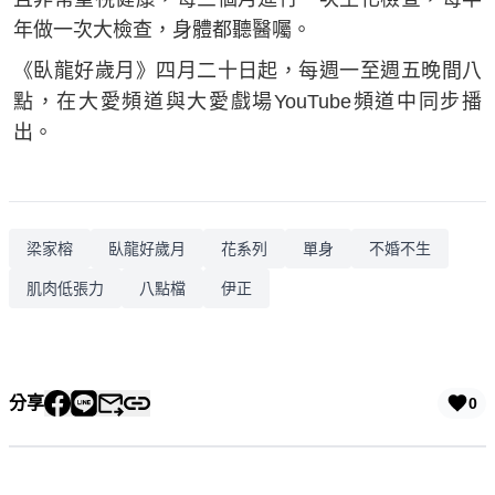
年做一次大檢查，身體都聽醫囑。
《臥龍好歲月》四月二十日起，每週一至週五晚間八
點，在大愛頻道與大愛戲場YouTube頻道中同步播
出。
梁家榕
臥龍好歲月
花系列
單身
不婚不生
肌肉低張力
八點檔
伊正
分享
0