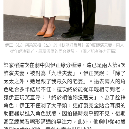
伊正（右）與梁家榕（左）於《臥龍好歲月》第9度飾演夫妻，兩人
從年輕演到老，展現深厚的同台默契。（圖／記者許方正攝）
梁家榕這次在劇中與伊正緣分極深，這已是兩人第9次
飾演夫妻，被封為「九世夫妻」，伊正笑說：「除了
太太之外，她是跟了我最久的老婆」。過去兩人的角
色組合多半結局不佳，這次終於能從年輕相守到老，
讓伊正玩笑直呼：「終於相信妳沒剋夫」。為了詮釋
角色，伊正不僅剃了大平頭，更訂製完全貼合耳膜的
助聽器以進入角色狀態，因拍攝時幾乎聽不見，後期
甚至練就看嘴形溝通的專注力，此外，他劇中從40歲