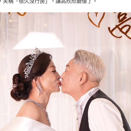
，笑稱「很久沒行房」，讓高欣欣聽傻了。