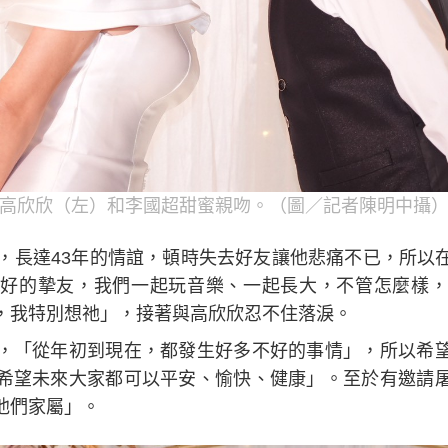
高欣欣（左）和李國超甜蜜親吻。（圖／記者陳明中攝
識，長達43年的情誼，頓時失去好友讓他悲痛不已，所以
好的摯友，我們一起玩音樂、一起長大，不管怎麼樣，
，我特別想祂」，接著與高欣欣忍不住落淚。
，「從年初到現在，都發生好多不好的事情」，所以希
希望未來大家都可以平安、愉快、健康」。至於有邀請
他們家屬」。