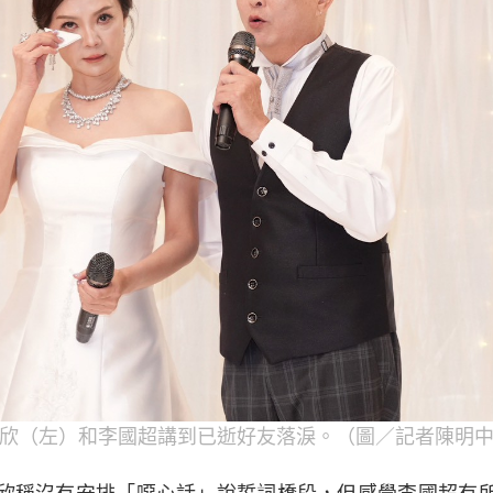
欣（左）和李國超講到已逝好友落淚。（圖／記者陳明