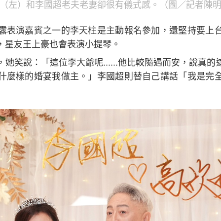
（左）和李國超老夫老妻卻很有儀式感。（圖／記者陳
露表演嘉賓之一的李天柱是主動報名參加，還堅持要上
，星友王上豪也會表演小提琴。
她笑說：「這位李大爺呢......他比較隨遇而安，說真
什麼樣的婚宴我做主。」李國超則替自己講話「我是完