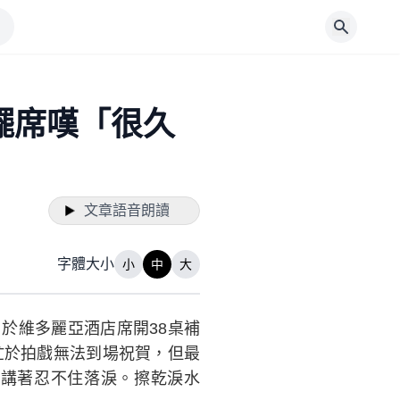
擺席嘆「很久
文章語音朗讀
字體大小
小
中
大
於維多麗亞酒店席開38桌補
忙於拍戲無法到場祝賀，但最
講著忍不住落淚。擦乾淚水