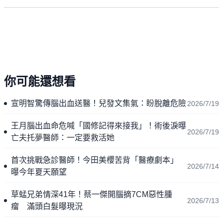
你可能還想看
宣明智驚傳腦出血送醫！兒發文集氣：盼脫離危險
2026/7/19
王月腦出血命危喊「國修記得來接我」！術後淚曝
2026/7/19
亡夫托夢醫師：一定要救活她
首次挑戰急診醫師！今田美櫻苦背「醫療劇本」
2026/7/14
曝今年夏天願望
草蜢兄弟情深41年！蔡一傑開腦摘7CM惡性腫
2026/7/13
瘤 滿頭白髮曝現況