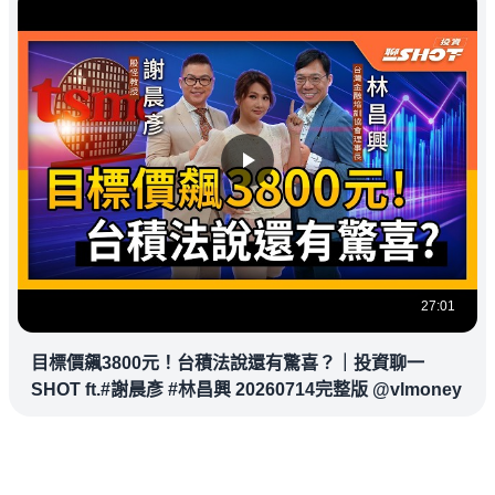
27:01
目標價飆3800元！台積法說還有驚喜？｜投資聊一
SHOT ft.#謝晨彥 #林昌興 20260714完整版 @vlmoney