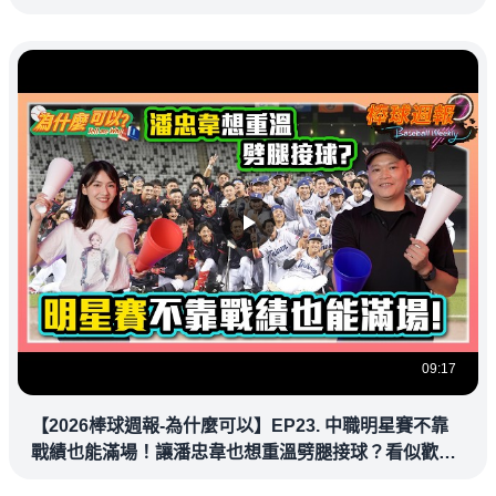
09:17
【2026棒球週報-為什麼可以】EP23. 中職明星賽不靠
戰績也能滿場！讓潘忠韋也想重溫劈腿接球？看似歡樂
教練都暗中觀察