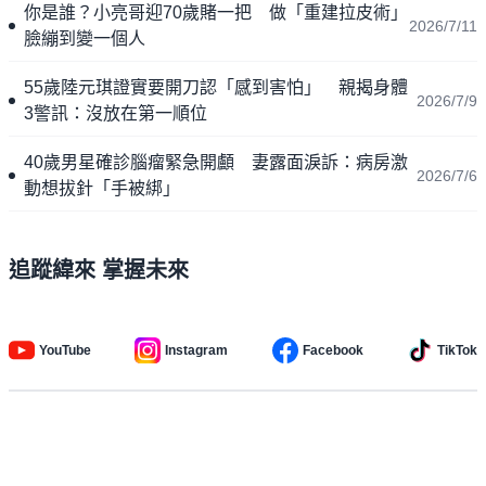
你是誰？小亮哥迎70歲賭一把 做「重建拉皮術」
2026/7/11
臉繃到變一個人
55歲陸元琪證實要開刀認「感到害怕」 親揭身體
2026/7/9
3警訊：沒放在第一順位
40歲男星確診腦瘤緊急開顱 妻露面淚訴：病房激
2026/7/6
動想拔針「手被綁」
追蹤緯來 掌握未來
YouTube
Instagram
Facebook
TikTok