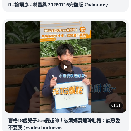
ft.#謝晨彥 #林昌興 20260716完整版 @vlmoney
01:21
曹格18歲兒子Joe變超帥！被媽媽吳速玲吐槽：談戀愛
不要我 @videolandnews