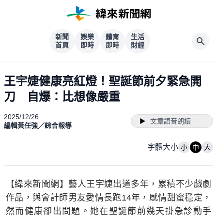
新聞
娛樂
體育
生活
首頁
即時
即時
財經
王宇婕健康亮紅燈！聖誕節前夕緊急開
刀 自爆：比想像嚴重
2025/12/26
文章語音朗讀
編輯黃任強／綜合報導
字體大小
小
中
大
【緯來新聞網】藝人王宇婕出道多年，累積不少戲劇
作品，與會計師男友愛情長跑14年，感情甜蜜穩定，
然而健康卻出問題。她在聖誕節前幾天掛急診動手