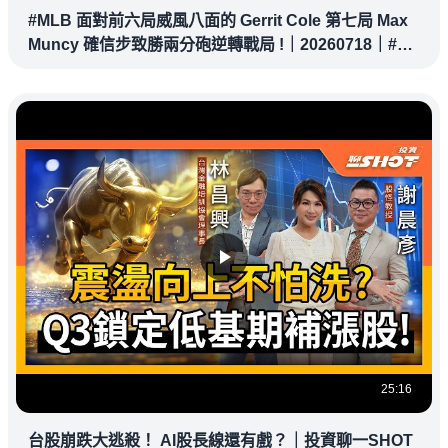
#MLB 面對前六局威風八面的 Gerrit Cole 第七局 Max
Muncy 確信步致勝兩分砲逆轉戰局 !｜20260718｜#洛
杉磯道奇
25:16
台股崩跌大逃殺！ AI股長線還有戲？｜投資聊一SHOT