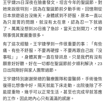
王宇婕25日深夜在臉書發文，坦言今年的聖誕節，對
她來說很特別，因為在聖誕節前夕動手術，回憶剛從
日本旅遊返台沒幾天，身體感到不舒服，原本一直以
為只是胃的問題，就沒有太在意，認為忍一下就過
了，萬萬沒想到20日進了急診，當天立刻開刀，才發
現事情其實嚴重很多。
有了這次經驗，王宇婕學到一件很重要的事：「有些
痛、有些不舒服，不要再硬撐、不要再跟自己說『沒
事啦』」，身體其實一直在發訊息，只是我們有沒有
願意好好聽。好在一切都在聖誕節前夕順利解決，23
日出院剛好與家人團聚過節。
王宇婕特別謝謝榮總的醫療團隊和雷醫師，手術後恢
復得比想像中好，隔天就能下床走動，出院後除了不
能提重物，幾乎可以正常生活，甚至也完成早就答應
的工作，因此她內心只有滿滿的感謝。