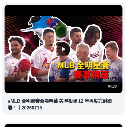
04:36
#MLB 全明星賽全場精華 美聯相隔 12 年再度完封國
聯！｜20260715