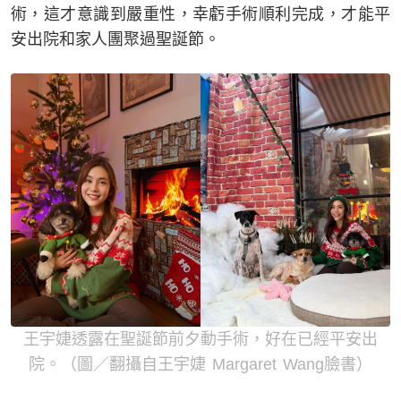
術，這才意識到嚴重性，幸虧手術順利完成，才能平
安出院和家人團聚過聖誕節。
王宇婕透露在聖誕節前夕動手術，好在已經平安出
院。（圖／翻攝自王宇婕 Margaret Wang臉書）