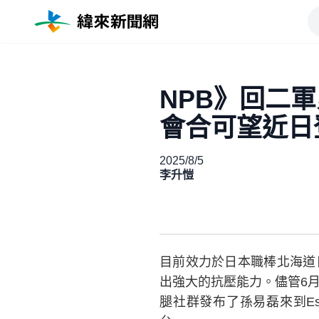
NPB》回二
會合可望近日
2025/8/5
李升愷
目前效力於日本職棒北海道
出強大的抗壓能力。儘管6
腿社群發布了孫易磊來到Es