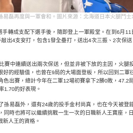
孫易磊再度與一軍會和。圖片來源：北海道日本火腿鬥士
選手轉成支配下選手後，隨即登上一軍殿堂。在到6月11
敲出4支安打，包含1發全壘打，送出4次三振、2次保送，
。
的比賽中連續送出兩次保送，但並非被下放的主因，火腿
很好的經驗值，也曾在9局的大場面登板，所以回到二軍
色出賽，總計今年在二軍12場初賽拿下2勝0敗，47.2
率1.70的好表現。
了孫易磊外，還有24歲的投手金村尚真，也在今天被登
，同時也將可以繼續挑戰一生一次的日職新人王寶座，日
戰新人王的資格。