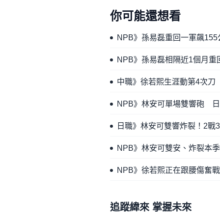
你可能還想看
NPB》孫易磊重回一軍飆15
NPB》孫易磊相隔近1個月
中職》徐若熙生涯動第4次刀
NPB》林安可單場雙響砲 
日職》林安可雙響炸裂！2戰3
NPB》林安可雙安、炸裂本
NPB》徐若熙正在跟腰傷奮
追蹤緯來 掌握未來