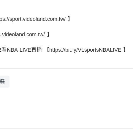
port.videoland.com.tw/ 】
ideoland.com.tw/ 】
 LIVE直播 【https://bit.ly/VLsportsNBALIVE 】
磊