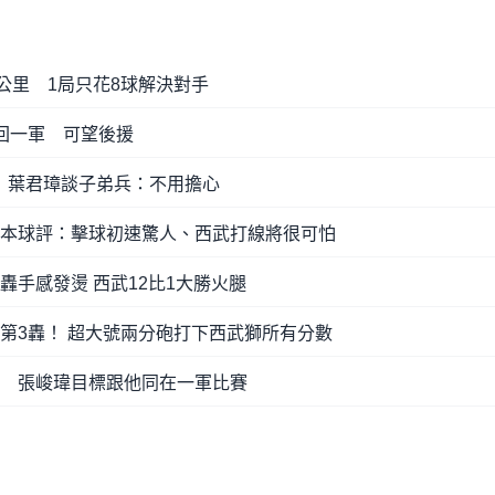
5公里 1局只花8球解決對手
重回一軍 可望後援
 葉君璋談子弟兵：不用擔心
日本球評：擊球初速驚人、西武打線將很可怕
轟手感發燙 西武12比1大勝火腿
季第3轟！ 超大號兩分砲打下西武獅所有分數
戰 張峻瑋目標跟他同在一軍比賽