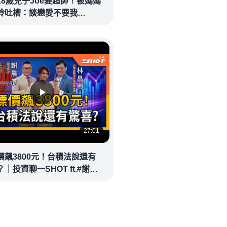
18歲兒子Joe變超帥！被媽媽
玲吐槽：談戀愛不要我
eolandnews
27:01
價飆3800元！台積法說還有
｜投資聊一SHOT ft.#謝晨
林昌興 20260714完整版
money