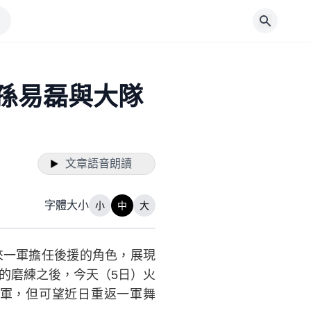
」孫易磊與大隊
文章語音朗讀
字體大小
小
中
大
來一軍擔任後援的角色，展現
的磨練之後，今天（5日）火
錄一軍，但可望近日重返一軍舞