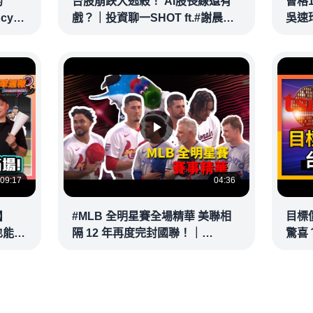
的
台股崩跌大逃殺！ AI股長線還有
曹格
ncy
戲？｜投資聊一SHOT ft.#謝晨彥
吳速
｜
#林昌興 20260716完整版
@vid
@vlmoney
09:17
04:36
】
#MLB 全明星賽全場精華 美聯相
目標
也能滿
隔 12 年再度完封國聯！｜
驚喜？
接球？
20260715
彥 #
@vl