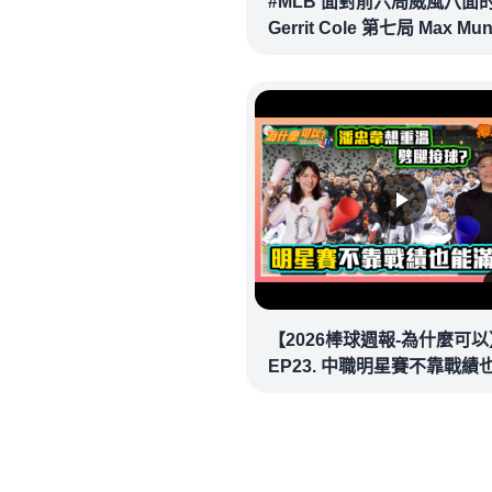
#MLB 面對前六局威風八面
Gerrit Cole 第七局 Max Mu
確信步致勝兩分砲逆轉戰局 !
20260718｜#洛杉磯道奇
【2026棒球週報-為什麼可以
EP23. 中職明星賽不靠戰績
場！讓潘忠韋也想重溫劈腿
看似歡樂教練都暗中觀察