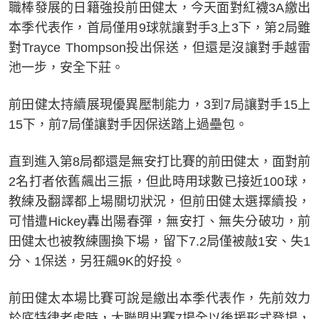
職棒發展的日籍強投前田健太，今天面對紅襪3A繳出
本季代表作，首局僅用9球就讓對手3上3下，第2局雖
對Trayce Thompson投出保送，但還是沒讓對手越雷
池一步，安全下莊。
前田健太持續展現優異壓制能力，3到7局讓對手15上
15下，前7局僅讓對手因保送踏上過壘包。
直到進入第8局都還是無安打比賽的前田健太，面對前
2名打者依舊飆出三振，但此時用球數已接近100球，
教練及翻譯都上場關切狀況，但前田健太選擇續投，
可惜遭Hickey轟出陽春彈，無安打、無失分破功，前
田健太也被教練團換下場，留下7.2局僅被敲1安、失1
分、1保送，另狂飆9K的好投。
前田健太本場比賽可說是繳出本季代表作，先前效力
於底特律老虎時，大聯盟出賽7場全以後援形式登場，