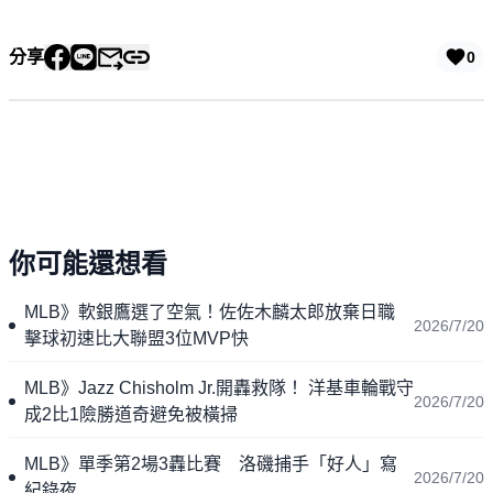
分享
0
你可能還想看
MLB》軟銀鷹選了空氣！佐佐木麟太郎放棄日職
2026/7/20
擊球初速比大聯盟3位MVP快
MLB》Jazz Chisholm Jr.開轟救隊！ 洋基車輪戰守
2026/7/20
成2比1險勝道奇避免被橫掃
MLB》單季第2場3轟比賽 洛磯捕手「好人」寫
2026/7/20
紀錄夜