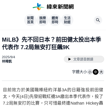
新聞
娛樂
體育
生活
首頁
即時
即時
財經
MiLB》先不回日本？前田健太投出本季
代表作 7.2局無安打狂飆9K
2025/9/4
文章語音朗讀
林暐凱
字體大小
小
中
大
目前效力於美國職棒紐約洋基3A的日籍強投前田健
太，今天(4日)先發迎戰紅襪3A繳出本季代表作，投了
7.2局無安打的比賽，只可惜最終遭Nathan Hickey轟