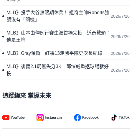
MLB》投手大谷無限期休兵！ 道奇主帥Roberts強
2026/7/20
調沒有「關機」
MLB》山本由伸例行賽生涯首場完投 道奇教頭：
2026/7/20
他是王牌
MLB》Gray領銜 紅襪13連勝平隊史次長紀錄
2026/7/20
MLB》後援2.1局無失分3K 鄧愷威重返球場就好
2026/7/20
投
追蹤緯來 掌握未來
YouTube
Instagram
Facebook
TikTok