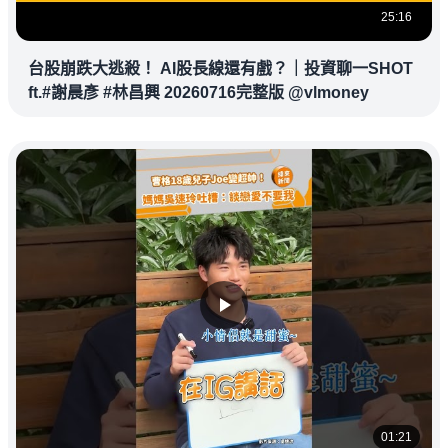
25:16
台股崩跌大逃殺！ AI股長線還有戲？｜投資聊一SHOT
ft.#謝晨彥 #林昌興 20260716完整版 @vlmoney
01:21