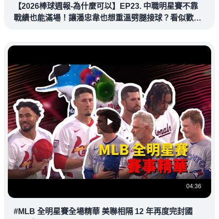
【2026棒球週報-為什麼可以】EP23. 中職明星賽不靠
戰績也能滿場！讓潘忠韋也想重溫劈腿接球？看似歡樂
教練都暗中觀察
04:36
#MLB 全明星賽全場精華 美聯相隔 12 年再度完封國