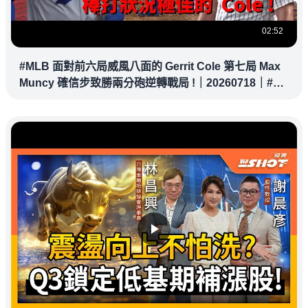
02:52
#MLB 面對前六局威風八面的 Gerrit Cole 第七局 Max
Muncy 確信步致勝兩分砲逆轉戰局 !｜20260718｜#洛
杉磯道奇