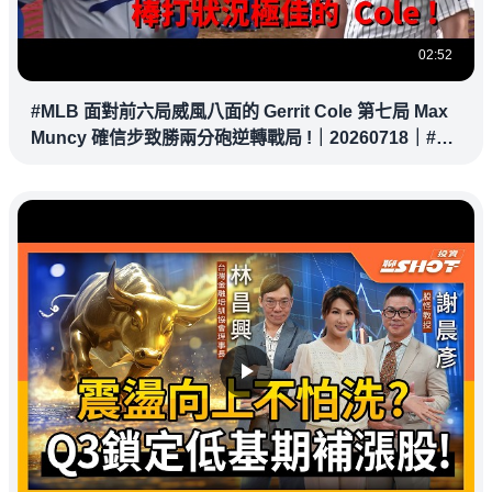
02:52
#MLB 面對前六局威風八面的 Gerrit Cole 第七局 Max
Muncy 確信步致勝兩分砲逆轉戰局 !｜20260718｜#洛
杉磯道奇