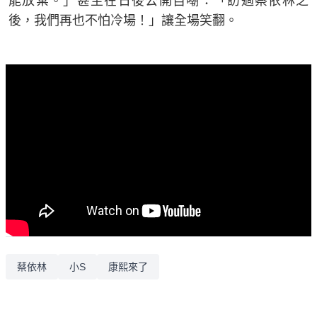
能放棄。」甚至在日後公開自嘲：「訪過蔡依林之
後，我們再也不怕冷場！」讓全場笑翻。
蔡依林
小S
康熙來了