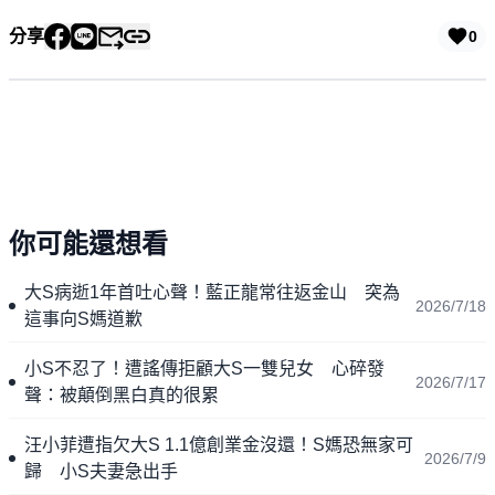
分享
0
你可能還想看
大S病逝1年首吐心聲！藍正龍常往返金山 突為
2026/7/18
這事向S媽道歉
小S不忍了！遭謠傳拒顧大S一雙兒女 心碎發
2026/7/17
聲：被顛倒黑白真的很累
汪小菲遭指欠大S 1.1億創業金沒還！S媽恐無家可
2026/7/9
歸 小S夫妻急出手