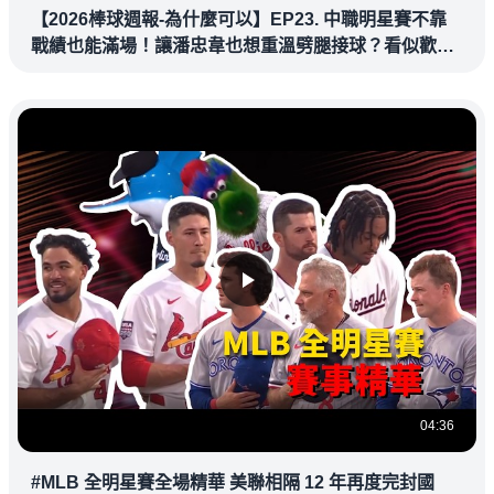
【2026棒球週報-為什麼可以】EP23. 中職明星賽不靠
戰績也能滿場！讓潘忠韋也想重溫劈腿接球？看似歡樂
教練都暗中觀察
04:36
#MLB 全明星賽全場精華 美聯相隔 12 年再度完封國