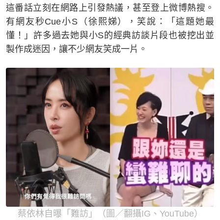
這番話立刻在網路上引發熱議，甚至登上微博熱搜。
有網友秒Cue小S（徐熙娣），笑說：「這題她最
懂！」許多過去她與小S的經典訪談片段也被挖出並
製作成迷因，讓不少網友笑成一片。
蔡依林自曝「難訪」（圖／翻攝IG、YouTube）