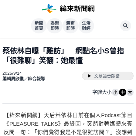
新聞
娛樂
體育
生活
首頁
即時
即時
財經
蔡依林自曝「難訪」 網點名小S曾指
「很難聊」笑翻：她最懂
2025/9/14
文章語音朗讀
編輯周欣儀／綜合報導
字體大小
小
中
大
【緯來新聞網】天后蔡依林日前在個人Podcast節目
《PLEASURE TALKS》最終回，突然對著媒體來賓
反問一句：「你們覺得我是不是很難訪問？」沒想到