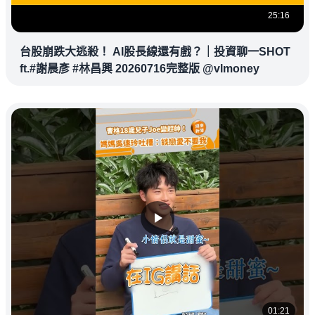
25:16
台股崩跌大逃殺！ AI股長線還有戲？｜投資聊一SHOT
ft.#謝晨彥 #林昌興 20260716完整版 @vlmoney
01:21