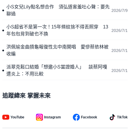
小S女兒Lily點名想合作 須弘道害羞吐心聲：要先
2026/7/9
聊過
小S超省不是第一次！15年條紋捨不得丟照穿 13
2026/7/1
年包包背到破也不換
洪佩瑜金曲摃龜報復性北中南開唱 愛慘蔡依林被
2026/7/1
收編
派翠克鬆口結婚「想邀小S當證婚人」 談蔡阿嘎
2026/7/1
遭炎上：不用比較
追蹤緯來 掌握未來
YouTube
Instagram
Facebook
TikTok