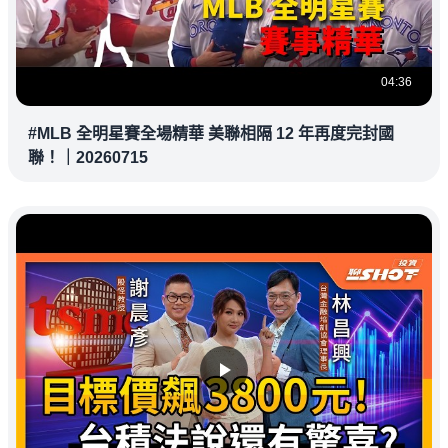
04:36
#MLB 全明星賽全場精華 美聯相隔 12 年再度完封國
聯！｜20260715