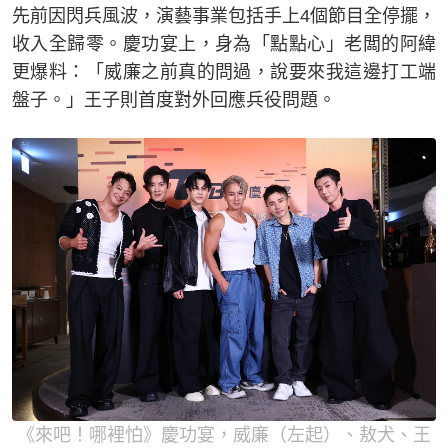
先前因閃兵風波，演藝事業包括手上4個節目全停擺，
收入全歸零。慶功宴上，身為「點點心」老闆的阿緯
更爆料：「威廉之前真的問過，說要來我這邊打工端
盤子。」王子則首度對外回應兵役問題。
《來吧！哪裡怕》慶功宴，威廉（左起）、敖犬、王