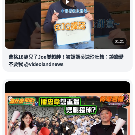
01:21
曹格18歲兒子Joe變超帥！被媽媽吳速玲吐槽：談戀愛
不要我 @videolandnews