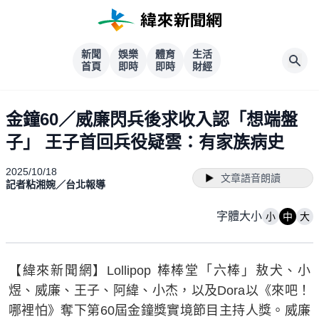
新聞
娛樂
體育
生活
首頁
即時
即時
財經
金鐘60／威廉閃兵後求收入認「想端盤
子」 王子首回兵役疑雲：有家族病史
2025/10/18
文章語音朗讀
記者粘湘婉／台北報導
字體大小
小
中
大
【緯來新聞網】Lollipop 棒棒堂「六棒」敖犬、小
煜、威廉、王子、阿緯、小杰，以及Dora以《來吧！
哪裡怕》奪下第60屆金鐘獎實境節目主持人獎。威廉