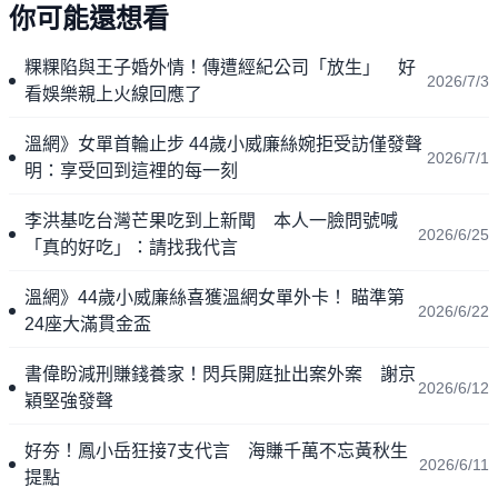
你可能還想看
粿粿陷與王子婚外情！傳遭經紀公司「放生」 好
2026/7/3
看娛樂親上火線回應了
溫網》女單首輪止步 44歲小威廉絲婉拒受訪僅發聲
2026/7/1
明：享受回到這裡的每一刻
李洪基吃台灣芒果吃到上新聞 本人一臉問號喊
2026/6/25
「真的好吃」：請找我代言
溫網》44歲小威廉絲喜獲溫網女單外卡！ 瞄準第
2026/6/22
24座大滿貫金盃
書偉盼減刑賺錢養家！閃兵開庭扯出案外案 謝京
2026/6/12
穎堅強發聲
好夯！鳳小岳狂接7支代言 海賺千萬不忘黃秋生
2026/6/11
提點