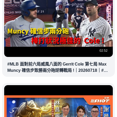
02:52
#MLB 面對前六局威風八面的 Gerrit Cole 第七局 Max
Muncy 確信步致勝兩分砲逆轉戰局 !｜20260718｜#洛
杉磯道奇