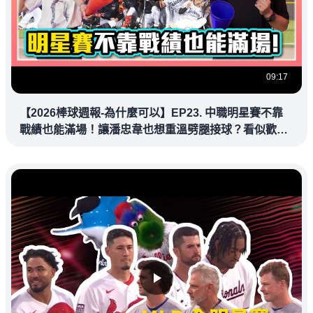
09:17
【2026棒球週報-為什麼可以】EP23. 中職明星賽不靠
戰績也能滿場！讓潘忠韋也想重溫劈腿接球？看似歡樂
教練都暗中觀察