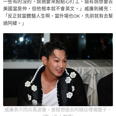
一些有的沒的，說過要來點點心打工，還有說想要去
美國當房仲，但他根本就不會英文。」威廉則補充：
「反正就當體驗人生啊，當外場也OK，先前就有去幫
過阿緯。」
威廉表示閃兵風波後，曾經想過去阿緯店裡端盤子。