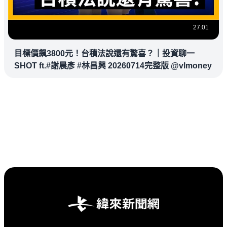
27:01
目標價飆3800元！台積法說還有驚喜？｜投資聊一
SHOT ft.#謝晨彥 #林昌興 20260714完整版 @vlmoney