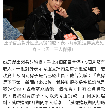
王子首度對外回應兵役問題，表示有家族遺傳病史免
疫。（圖／王人傑攝）
威廉爆出閃兵糾紛後，手上4個節目全停，5個月沒有
收入，一度對外表示考慮賣掉內湖房子度過難關。慶
功宴上被問到房子是否已經出售？他苦笑喊：「賣房
是下下策，新聞出來以後，我接到很多房仲私訊說是
我的粉絲，說希望能給他一個機會，也有投資貸款
的，要我別賣房子，可以先考慮貸款。」阿緯則爆
料，威廉這5個月期間陷入低潮，「威廉這段期間想過