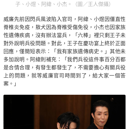
子、小煜、阿緯、小杰。（圖／王人傑攝）
威廉先前因閃兵風波陷入官司，阿緯、小煜因僵直性
脊椎炎免疫，敖犬因為脊椎受傷免役，小杰也因家族
性遺傳疾病，沒有辦法當兵，「六棒」裡只剩王子未
對外說明兵役問題。對此，王子在慶功宴上終於正面
回應，僅簡短表示：「我有家族遺傳病史。」其他未
多加說明。阿緯則補充：「我們兵役這件事百分百都
是合情合理，有發生都發生了，不需要擔心有關兵役
上的問題，就等威廉官司時間到了，給大家一個答
案。」