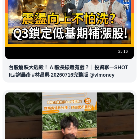
25:16
台股崩跌大逃殺！ AI股長線還有戲？｜投資聊一SHOT
ft.#謝晨彥 #林昌興 20260716完整版 @vlmoney