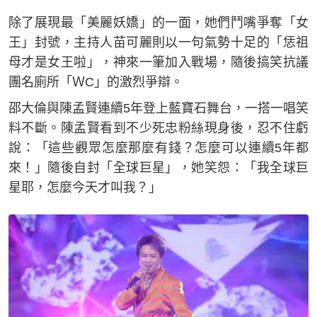
除了展現最「美麗妖嬌」的一面，她們鬥嘴爭奪「女
王」封號，主持人苗可麗則以一句氣勢十足的「恁祖
母才是女王啦」，神來一筆加入戰場，隨後搞笑抗議
團名廁所「ＷC」的激烈爭辯。
邵大倫與陳孟賢連續5年登上藍寶石舞台，一搭一唱笑
料不斷。陳孟賢看到不少死忠粉絲現身後，忍不住虧
說：「這些觀眾怎麼那麼有錢？怎麼可以連續5年都
來！」隨後自封「全球巨星」，她笑怨：「我全球巨
星耶，怎麼今天才叫我？」