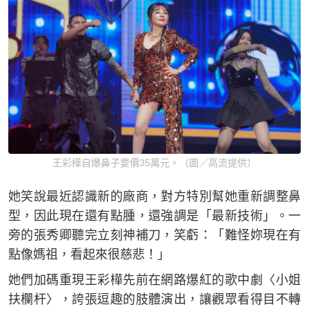
王彩樺自爆鼻子要價35萬元。（圖／高流提供）
她笑說最近認識新的廠商，對方特別幫她重新調整鼻
型，因此現在還有點腫，還強調是「最新技術」。一
旁的張秀卿聽完立刻神補刀，笑虧：「難怪妳現在有
點像媽祖，看起來很慈悲！」
她們加碼重現王彩樺先前在網路爆紅的歌中劇〈小姐
扶欄杆〉，誇張逗趣的肢體演出，讓觀眾看得目不轉