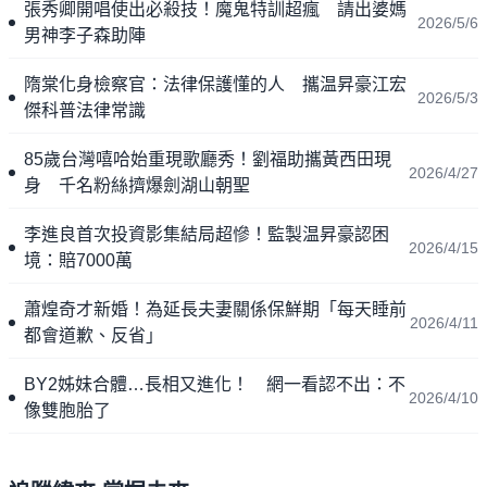
張秀卿開唱使出必殺技！魔鬼特訓超瘋 請出婆媽
2026/5/6
男神李子森助陣
隋棠化身檢察官：法律保護懂的人 攜温昇豪江宏
2026/5/3
傑科普法律常識
85歲台灣嘻哈始重現歌廳秀！劉福助攜黃西田現
2026/4/27
身 千名粉絲擠爆劍湖山朝聖
李進良首次投資影集結局超慘！監製温昇豪認困
2026/4/15
境：賠7000萬
蕭煌奇才新婚！為延長夫妻關係保鮮期「每天睡前
2026/4/11
都會道歉、反省」
BY2姊妹合體…長相又進化！ 網一看認不出：不
2026/4/10
像雙胞胎了