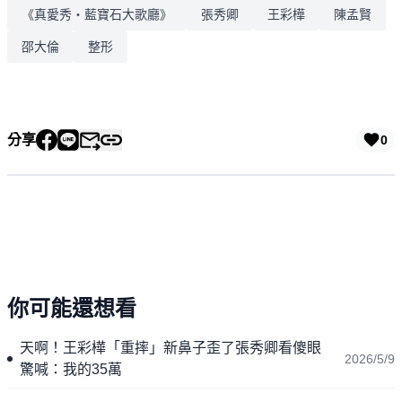
《真愛秀・藍寶石大歌廳》
張秀卿
王彩樺
陳孟賢
邵大倫
整形
分享
0
你可能還想看
天啊！王彩樺「重摔」新鼻子歪了張秀卿看傻眼
2026/5/9
驚喊：我的35萬