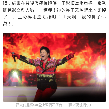
睛；結果在最後假摔橋段時，王彩樺當場重摔，張秀
卿見狀立刻大喊：「糟糕！妳的鼻子又腫起來、歪掉
了！」王彩樺則崩潰接哏：「天啊！我的鼻子35
萬！」
邵大倫連續5年登上藍寶石舞台。（圖／高流提供）