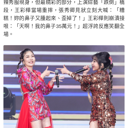
辣秀服現身，但最精彩的部分，上演綜藝「跌倒」橋
段，王彩樺當場重摔，張秀卿見狀立刻大喊：「糟
糕！妳的鼻子又腫起來、歪掉了！」王彩樺則崩潰接
哏：「天啊！我的鼻子35萬元！」超浮誇反應笑翻全
場。