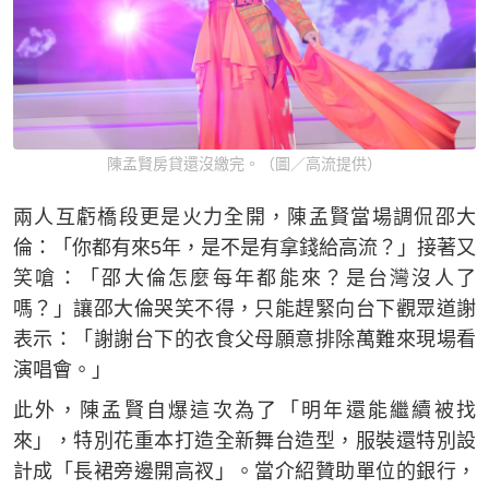
陳孟賢房貸還沒繳完。（圖／高流提供）
兩人互虧橋段更是火力全開，陳孟賢當場調侃邵大
倫：「你都有來5年，是不是有拿錢給高流？」接著又
笑嗆：「邵大倫怎麼每年都能來？是台灣沒人了
嗎？」讓邵大倫哭笑不得，只能趕緊向台下觀眾道謝
表示：「謝謝台下的衣食父母願意排除萬難來現場看
演唱會。」
此外，陳孟賢自爆這次為了「明年還能繼續被找
來」，特別花重本打造全新舞台造型，服裝還特別設
計成「長裙旁邊開高衩」。當介紹贊助單位的銀行，