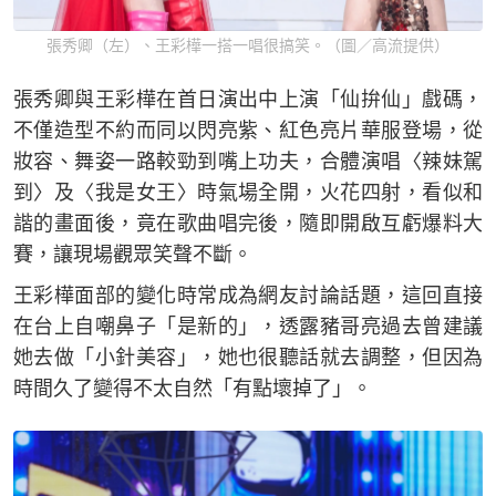
張秀卿（左）、王彩樺一搭一唱很搞笑。（圖／高流提供）
張秀卿與王彩樺在首日演出中上演「仙拚仙」戲碼，
不僅造型不約而同以閃亮紫、紅色亮片華服登場，從
妝容、舞姿一路較勁到嘴上功夫，合體演唱〈辣妹駕
到〉及〈我是女王〉時氣場全開，火花四射，看似和
諧的畫面後，竟在歌曲唱完後，隨即開啟互虧爆料大
賽，讓現場觀眾笑聲不斷。
王彩樺面部的變化時常成為網友討論話題，這回直接
在台上自嘲鼻子「是新的」，透露豬哥亮過去曾建議
她去做「小針美容」，她也很聽話就去調整，但因為
時間久了變得不太自然「有點壞掉了」。