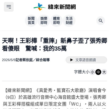
新聞
娛樂
體育
生活
首頁
即時
即時
財經
天啊！王彩樺「重摔」新鼻子歪了張秀卿
看傻眼 驚喊：我的35萬
2026/5/9
記者蔡依庭／綜合報導
文章語音朗讀
字體大小
小
中
大
【緯來新聞網】《真愛秀・藍寶石大歌廳》演唱會今
（9日）於高雄流行音樂中心海音館盛大登場，張秀卿
與王彩樺搭檔組成單日限定女團「ＷC」，兩人以火