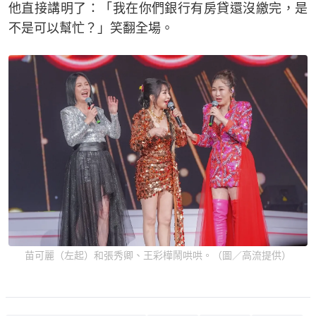
他直接講明了：「我在你們銀行有房貸還沒繳完，是
不是可以幫忙？」笑翻全場。
苗可麗（左起）和張秀卿、王彩樺鬧哄哄。（圖／高流提供）