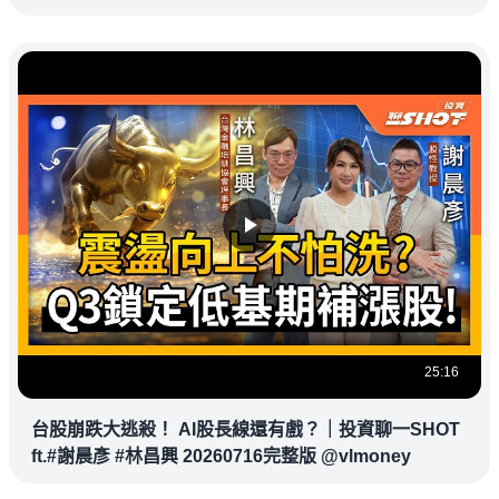
杉磯道奇
25:16
台股崩跌大逃殺！ AI股長線還有戲？｜投資聊一SHOT
ft.#謝晨彥 #林昌興 20260716完整版 @vlmoney