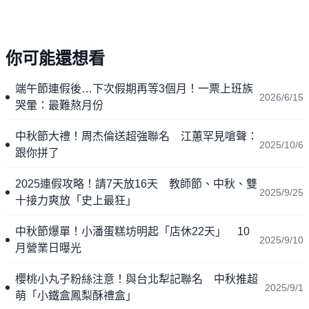
你可能還想看
端午節連假後…下次假期再等3個月！一票上班族
2026/6/15
哭暈：最難熬月份
中秋節大禮！周杰倫送超強聯名 江蕙罕見嗆聲：
2025/10/6
跟你拼了
2025連假攻略！請7天放16天 教師節、中秋、雙
2025/9/25
十接力爽放「史上最狂」
中秋節爆單！小潘蛋糕坊明起「店休22天」 10
2025/9/10
月營業日曝光
櫻桃小丸子粉絲注意！與台北犁記聯名 中秋推超
2025/9/1
萌「小鐵盒鳳梨酥禮盒」