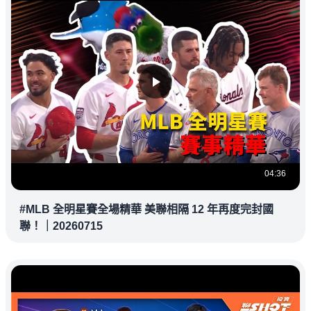
04:36
#MLB 全明星賽全場精華 美聯相隔 12 年再度完封國
聯！｜20260715