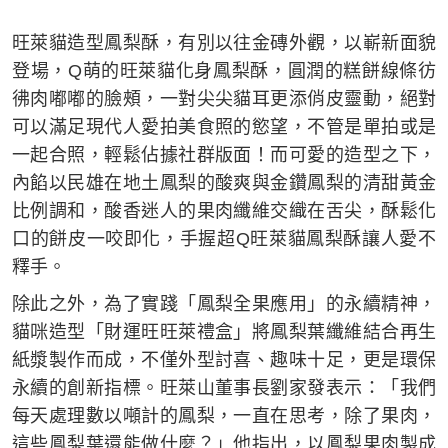
旺萊貓造型鳳梨酥，有別以往金磚外觀，以嶄新面貌
登場，Q萌的旺萊貓化身鳳梨酥，圓潤的糕餅線條彷
彿肉嘟嘟的臉頰，一對尖尖貓耳更添俏皮靈動，絕對
可以滿足現代人愛拍美食照的慾望，不管是單拍或是
一起合照，輕鬆佔據社群版面！而可愛的造型之下，
內餡以民雄在地土鳳梨的酸爽與金鑽鳳梨的清甜黃金
比例調和，酸香迷人的果肉纖維交織在舌尖，酥鬆化
口的餅皮一咬即化，手握超Q旺萊貓鳳梨酥讓人愛不
釋手。
除此之外，為了實踐「鳳梨全果應用」的永續精神，
貓咪造型「財運旺旺萊禮盒」將鳳梨葉纖維結合再生
紙漿製作而成，不僅外型討喜、趣味十足，更是環保
永續的創新指標。旺萊山董事長劉家發表示：「我們
每天處理數以噸計的鳳梨，一直在思考，除了果肉，
這些鳳梨葉還能做什麼？」他指出，以鳳梨果肉製成