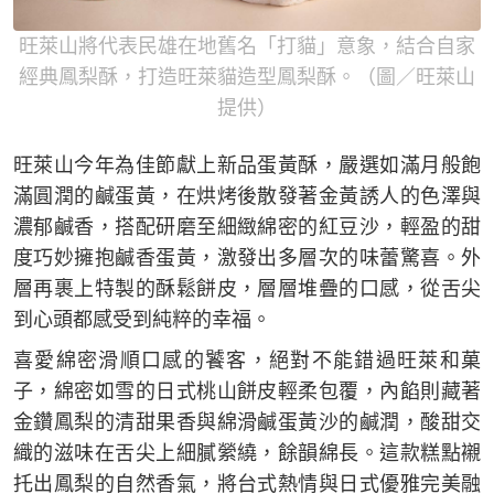
旺萊山將代表民雄在地舊名「打貓」意象，結合自家
經典鳳梨酥，打造旺萊貓造型鳳梨酥。（圖／旺萊山
提供）
旺萊山今年為佳節獻上新品蛋黃酥，嚴選如滿月般飽
滿圓潤的鹹蛋黃，在烘烤後散發著金黃誘人的色澤與
濃郁鹹香，搭配研磨至細緻綿密的紅豆沙，輕盈的甜
度巧妙擁抱鹹香蛋黃，激發出多層次的味蕾驚喜。外
層再裹上特製的酥鬆餅皮，層層堆疊的口感，從舌尖
到心頭都感受到純粹的幸福。
喜愛綿密滑順口感的饕客，絕對不能錯過旺萊和菓
子，綿密如雪的日式桃山餅皮輕柔包覆，內餡則藏著
金鑽鳳梨的清甜果香與綿滑鹹蛋黃沙的鹹潤，酸甜交
織的滋味在舌尖上細膩縈繞，餘韻綿長。這款糕點襯
托出鳳梨的自然香氣，將台式熱情與日式優雅完美融