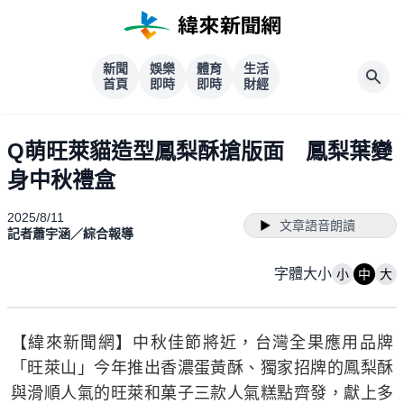
新聞
娛樂
體育
生活
首頁
即時
即時
財經
Q萌旺萊貓造型鳳梨酥搶版面 鳳梨葉變
身中秋禮盒
2025/8/11
文章語音朗讀
記者蕭宇涵／綜合報導
字體大小
小
中
大
【緯來新聞網】中秋佳節將近，台灣全果應用品牌
「旺萊山」今年推出香濃蛋黃酥、獨家招牌的鳳梨酥
與滑順人氣的旺萊和菓子三款人氣糕點齊發，獻上多