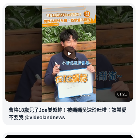
01:21
曹格18歲兒子Joe變超帥！被媽媽吳速玲吐槽：談戀愛
不要我 @videolandnews