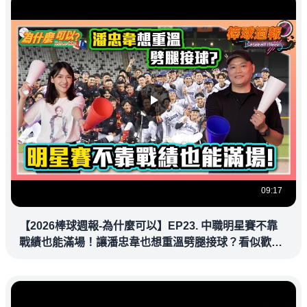
09:17
【2026棒球週報-為什麼可以】EP23. 中職明星賽不靠
戰績也能滿場！讓潘忠韋也想重溫劈腿接球？看似歡樂
教練都暗中觀察