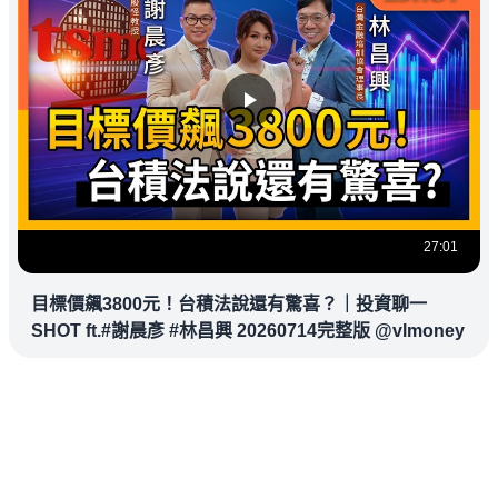
27:01
目標價飆3800元！台積法說還有驚喜？｜投資聊一
SHOT ft.#謝晨彥 #林昌興 20260714完整版 @vlmoney