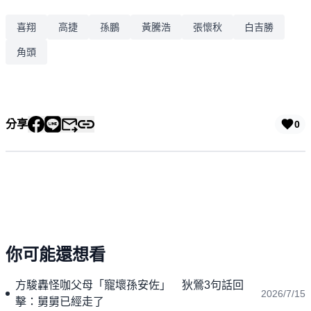
喜翔
高捷
孫鵬
黃騰浩
張懷秋
白吉勝
角頭
分享
0
你可能還想看
方駿轟怪咖父母「寵壞孫安佐」 狄鶯3句話回
2026/7/15
擊：舅舅已經走了