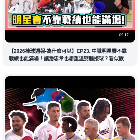
09:17
【2026棒球週報-為什麼可以】EP23. 中職明星賽不靠
戰績也能滿場！讓潘忠韋也想重溫劈腿接球？看似歡樂
教練都暗中觀察