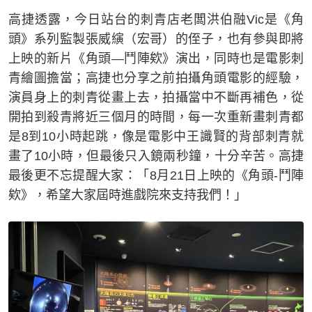
高捷透露，今日站台的刺青店老闆洪伯融Vic是《角
頭》系列監製張威縯（宏哥）的侄子，也有參與即將
上映的新片《角頭—鬥陣欸》演出，同時也是電影刺
青繪圖擔當；高捷也分享之前拍攝角頭電影的經驗，
演員身上的刺青從畫上去，拍攝當中不斷再補色，從
開拍到殺青將近三個月的時間，每一次重新畫刺青都
是8到10小時起跳，像是電影中王識賢的背部刺青就
畫了10小時，但最後只入鏡兩秒鐘，十分辛苦。高捷
最後更不忘提醒大家：「8月21日上映的《角頭-鬥陣
欸》，希望大家屆時進戲院來支持我們！」