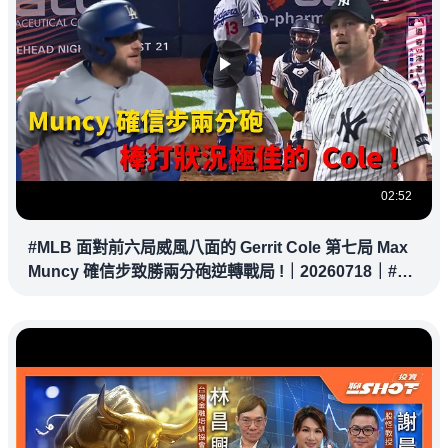
02:52
#MLB 面對前六局威風八面的 Gerrit Cole 第七局 Max
Muncy 確信步致勝兩分砲逆轉戰局 !｜20260718｜#洛
杉磯道奇