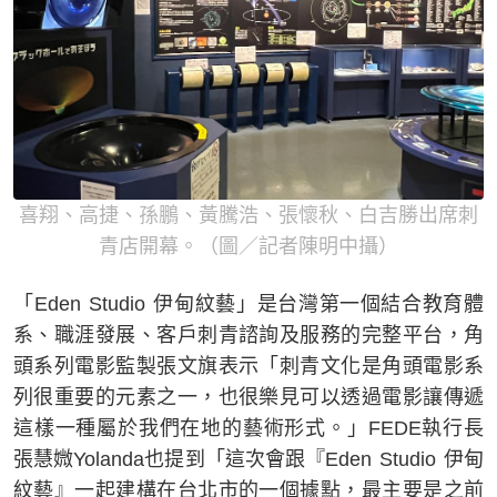
喜翔、高捷、孫鵬、黃騰浩、張懷秋、白吉勝出席刺
青店開幕。（圖／記者陳明中攝）
「Eden Studio 伊甸紋藝」是台灣第一個結合教育體
系、職涯發展、客戶刺青諮詢及服務的完整平台，角
頭系列電影監製張文旗表示「刺青文化是角頭電影系
列很重要的元素之一，也很樂見可以透過電影讓傳遞
這樣一種屬於我們在地的藝術形式。」FEDE執行長
張慧媺Yolanda也提到「這次會跟『Eden Studio 伊甸
紋藝』一起建構在台北市的一個據點，最主要是之前