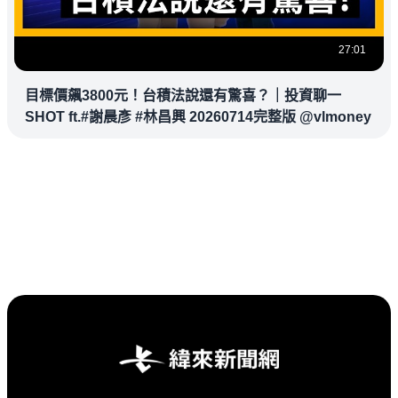
27:01
目標價飆3800元！台積法說還有驚喜？｜投資聊一
SHOT ft.#謝晨彥 #林昌興 20260714完整版 @vlmoney