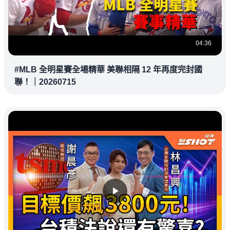
04:36
#MLB 全明星賽全場精華 美聯相隔 12 年再度完封國
聯！｜20260715