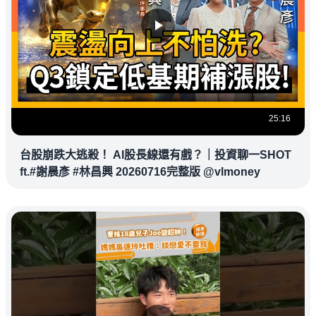
25:16
台股崩跌大逃殺！ AI股長線還有戲？｜投資聊一SHOT
ft.#謝晨彥 #林昌興 20260716完整版 @vlmoney