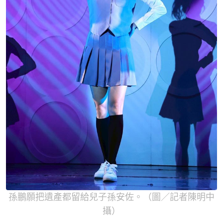
孫鵬願把遺產都留給兒子孫安佐。（圖／記者陳明中
攝）