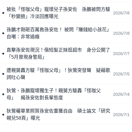
被批「怪咖父母」寵壞兒子孫安佐 孫鵬被問方駿
2026/7/8
「秒變臉」冷淡回應曝光
孫鵬才剛砸百萬救孫安佐！ 被問「賺錢給小孩花」
2026/7/8
自嘲：非常過癮
直擊孫安佐現況！偕短髮正妹逛超市 身分公開了
2026/7/7
「5月曾現身警局」
遭親舅轟方駿「怪咖父母」！狄鶯突發聲 疑藉歌
2026/7/5
詞吐心聲
狄鶯、孫鵬寵壞獨生子！親舅方駿轟「怪咖父
2026/7/4
母」 揭孫安佐對長輩態度
狄鶯曬畢業照賀孫安佐重獲自由 碩士論文「研究
2026/7/1
親兒58頁」曝光