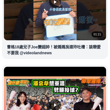
01:21
曹格18歲兒子Joe變超帥！被媽媽吳速玲吐槽：談戀愛
不要我 @videolandnews