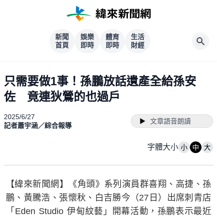
新聞
娛樂
體育
生活
首頁
即時
即時
財經
只需要做1事！孫鵬放話遺產全給孫安
佐 竟連狄鶯的也過戶
2025/6/27
文章語音朗讀
記者蕭宇涵／綜合報導
字體大小
小
中
大
【緯來新聞網】《角頭》系列演員群喜翔、高捷、孫
鵬、黃騰浩、張懷秋、白吉勝今（27日）出席刺青店
「Eden Studio 伊甸紋藝」開幕活動，孫鵬表示最近