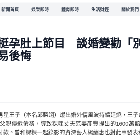
新聞首頁
娛樂即時
體育即時
生活財經
關於我們
挺孕肚上節目 談婚變勸「
易後悔
男星王子（本名邱勝翊）爆出婚外情風波持續延燒，王子於
父親償還債務，導致粿粿丈夫范姜彥豐提出的1600萬
付款。曾和粿粿一起錄影的資深藝人楊繡惠也對此事發表