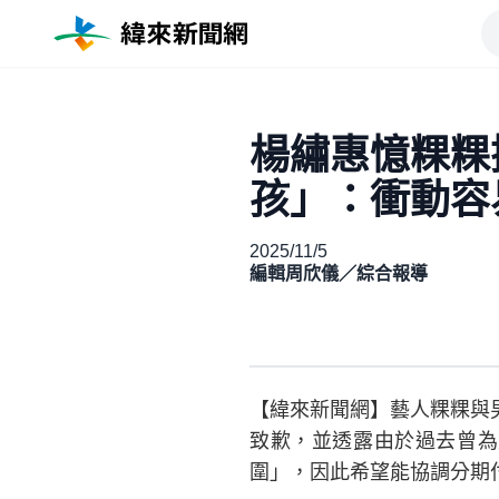
楊繡惠憶粿粿
孩」：衝動容
2025/11/5
編輯周欣儀／綜合報導
【緯來新聞網】藝人粿粿與
致歉，並透露由於過去曾為
圍」，因此希望能協調分期