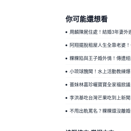
你可能還想看
周麟陳屍住處！結婚3年妻外
阿翔擺脫租屋人生全靠老婆！
粿粿陷與王子婚外情！傳遭經
小琉球醜聞！水上活動教練爆
薔妹林嘉珍曬寶寶全家福掀議
李洪基吃台灣芒果吃到上新聞
不甩出軌罵名？粿粿還沒離婚