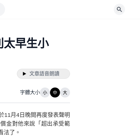
別太早生小
文章語音朗讀
字體大小
小
中
大
11月4日晚間再度發表聲明
賠償金對他來說「超出承受範
看法了。