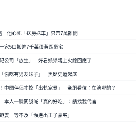
遇 他心死「送房送車」只帶7萬離開
一家5口搬進7千萬蛋黃區豪宅
紀公司「放生」 好看娛樂親上火線回應了
「偷吃有男友妹子」 黑歷史遭起底
！中國伴侶才控「出軌家暴」 全網看傻：在演哪齣？
 本人一臉問號喊「真的好吃」：請找我代言
范姜 等不及「頻進出王子豪宅」