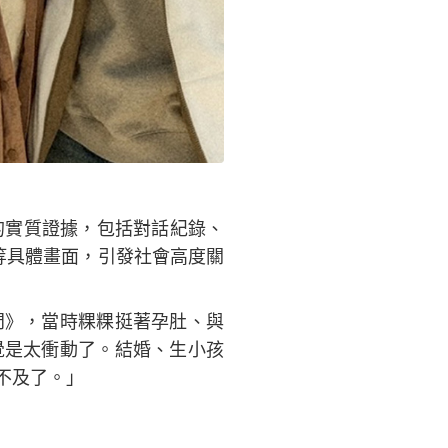
的實質證據，包括對話紀錄、
等具體畫面，引發社會高度關
門》，當時粿粿挺著孕肚、與
覺是太衝動了。結婚、生小孩
不及了。」