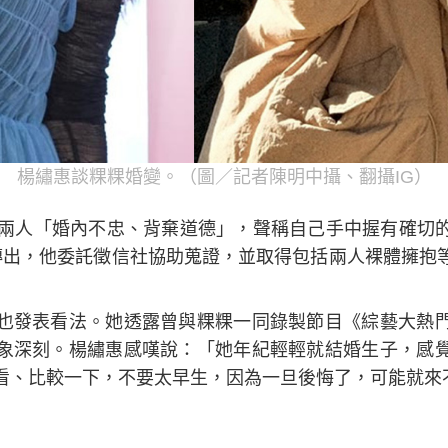
楊繡惠談粿粿婚變。（圖／記者陳明中攝、翻攝IG）
控兩人「婚內不忠、背棄道德」，聲稱自己手中握有確切
傳出，他委託徵信社協助蒐證，並取得包括兩人裸體擁抱
也發表看法。她透露曾與粿粿一同錄製節目《綜藝大熱
象深刻。楊繡惠感嘆說：「她年紀輕輕就結婚生子，感
看、比較一下，不要太早生，因為一旦後悔了，可能就來