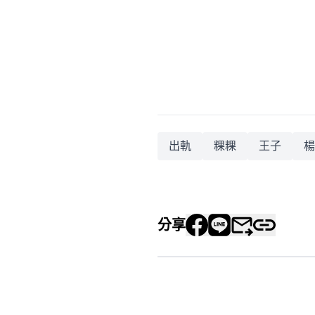
出軌
粿粿
王子
楊
分享