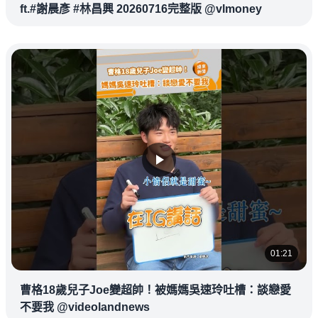
ft.#謝晨彥 #林昌興 20260716完整版 @vlmoney
01:21
曹格18歲兒子Joe變超帥！被媽媽吳速玲吐槽：談戀愛
不要我 @videolandnews