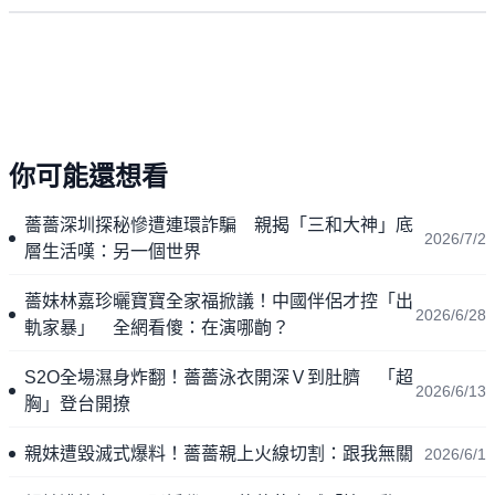
你可能還想看
薔薔深圳探秘慘遭連環詐騙 親揭「三和大神」底
2026/7/2
層生活嘆：另一個世界
薔妹林嘉珍曬寶寶全家福掀議！中國伴侶才控「出
2026/6/28
軌家暴」 全網看傻：在演哪齣？
S2O全場濕身炸翻！薔薔泳衣開深Ｖ到肚臍 「超
2026/6/13
胸」登台開撩
親妹遭毀滅式爆料！薔薔親上火線切割：跟我無關
2026/6/1