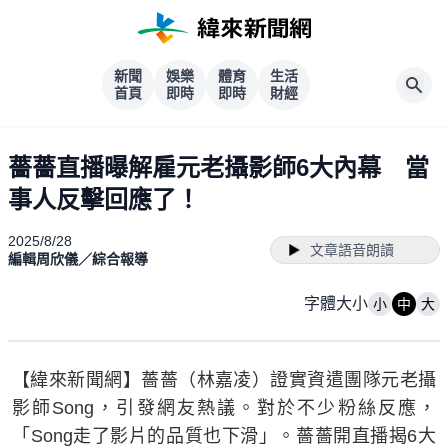
新聞
娛樂
體育
生活
首頁
即時
即時
財經
薔薔直播曝解雇元老攝影師6大內幕 當
事人反擊回應了！
2025/8/28
文章語音朗讀
編輯周欣儀／綜合報導
字體大小
小
中
大
【緯來新聞網】薔薔（林嘉凌）證實資遣團隊元老攝
影師Song，引發網友熱議。對於不少粉絲反應，
「Song走了影片的品質也下滑」。薔薔開直播揭6大