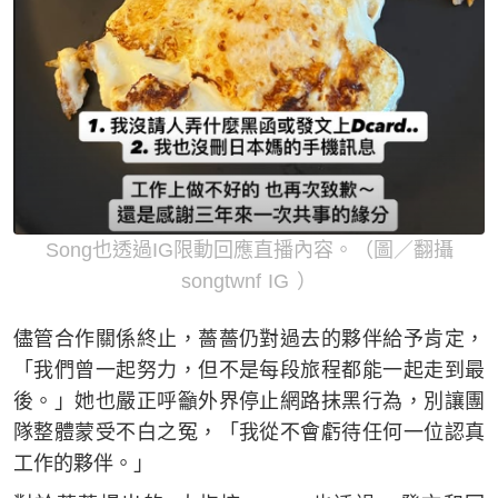
Song也透過IG限動回應直播內容。（圖／翻攝
songtwnf IG ）
儘管合作關係終止，薔薔仍對過去的夥伴給予肯定，
「我們曾一起努力，但不是每段旅程都能一起走到最
後。」她也嚴正呼籲外界停止網路抹黑行為，別讓團
隊整體蒙受不白之冤，「我從不會虧待任何一位認真
工作的夥伴。」