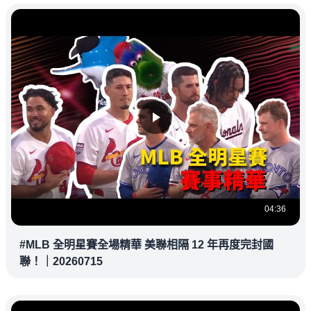
04:36
#MLB 全明星賽全場精華 美聯相隔 12 年再度完封國
聯！｜20260715