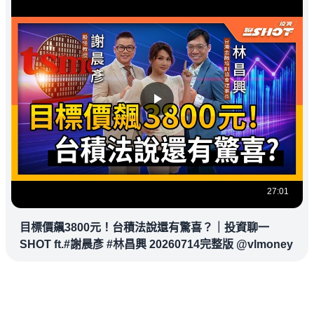
27:01
目標價飆3800元！台積法說還有驚喜？｜投資聊一
SHOT ft.#謝晨彥 #林昌興 20260714完整版 @vlmoney