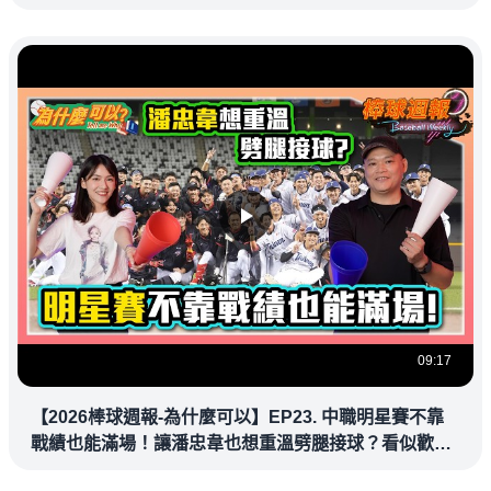
09:17
【2026棒球週報-為什麼可以】EP23. 中職明星賽不靠
戰績也能滿場！讓潘忠韋也想重溫劈腿接球？看似歡樂
教練都暗中觀察