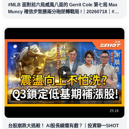
#MLB 面對前六局威風八面的 Gerrit Cole 第七局 Max
Muncy 確信步致勝兩分砲逆轉戰局 !｜20260718｜#洛
杉磯道奇
25:16
台股崩跌大逃殺！ AI股長線還有戲？｜投資聊一SHOT