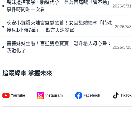
親妹遭控家暴、騙婚代孕 薔薔昔痛喊「管不動」
2026/5/31
事件時間軸一次看
晚安小雞爆柬埔寨監獄黑幕！女囚集體懷孕「特殊
2026/5/8
接見1小時7萬」 獄方火速發聲
薔薔妹妹生啦！喜迎雙魚寶寶 曝升格人母心聲：
2026/3/25
我融化了
追蹤緯來 掌握未來
YouTube
Instagram
Facebook
TikTok