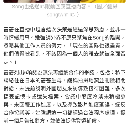
Song也透過IG限動回應直播內容。（圖／翻攝
songtwnf IG ）
薔薔在直播中坦言這次決策是經過深思熟慮，並非一
時情緒用事。她強調外界不應只聚焦在Song的離開，
忽略其他工作人員的努力，「現在的團隊也很盡責，
他們值得被看到，不該因為一個人的離去就被全面否
定。」
薔薔列出6項認為無法再繼續合作的爭議，包括：私下
聯絡住在日本的薔薔生母，謊稱拍攝地契並刪除相關
對話、未提前說明外國朋友來訪導致接待困難、多次
搞丟記憶卡或遺失檔案、會議中態度冷淡未積極參
與、未回報工作進度，以及導致影片進度延誤、違反
合作協議等。她強調這一切都經過合法程序處理，提
前一個月告知對方，並依法提供資遣補償。