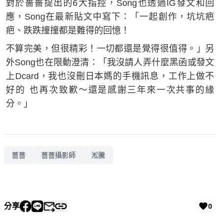
對於薔薔提出的6大指控，Song也透過IG發文和回
應，Song在最新貼文中寫下：「一起創作，坑坑疤
疤、跌跌撞撞都是難得的回憶！
不算完美，但很精彩！一切都還是覺得很值得。」另
外Song也在限動澄清：「我沒請人弄什麼黑函或發文
上Dcard，我也沒刪日本媽的手機訊息，工作上做不
好的 也再次致歉～還是感謝三年來一次共事的緣
分。」
薔薔
薔薔攝影師
淞騰
分享
0