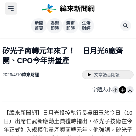
新聞
娛樂
體育
生活
首頁
即時
即時
財經
矽光子商轉元年來了！ 日月光6廠齊
開、CPO今年拚量產
2026/4/10
緯來財經
文章語音朗讀
字體大小
小
中
大
【緯來新聞網】日月光投控執行長吳田玉於今日（10
日）出席仁武新廠動土典禮時指出，矽光子技術在今
年正式進入規模化量產與商轉元年。他強調，矽光子