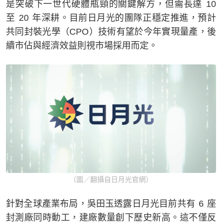
是突破下一世代硬體瓶頸的關鍵解方，但需長達 10
至 20 年深耕。目前日月光的團隊正穩定推進，預計
共同封裝光學（CPO）技術有望於今年實現量產，後
續市佔與經濟效益則視市場採用而定。
（圖／翻攝自日月光官網）
針對全球產業布局，吳田玉透露日月光目前共有 6 座
封測廠同時動工，建廠數量創下歷史新高。這不僅反