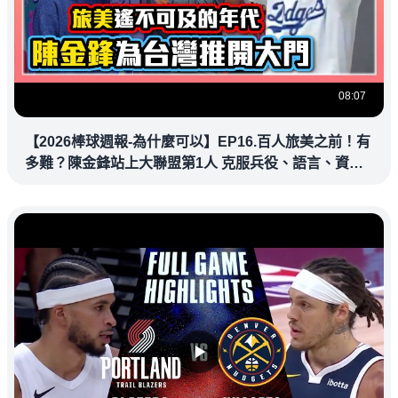
08:07
【2026棒球週報-為什麼可以】EP16.百人旅美之前！有
多難？陳金鋒站上大聯盟第1人 克服兵役、語言、資訊
落差，推開旅美大門改寫台灣棒壇