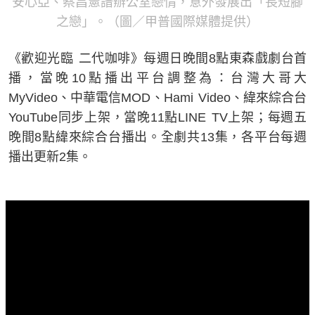
安心亞、蔡昌憲譜辦公室戀情，意外發展出「長短腳
之戀」。（圖／甲普國際媒體提供）
《歡迎光臨 二代咖啡》每週日晚間8點東森戲劇台首
播，當晚10點播出平台調整為：台灣大哥大
MyVideo、中華電信MOD、Hami Video、緯來綜合台
YouTube同步上架，當晚11點LINE TV上架；每週五
晚間8點緯來綜合台播出。全劇共13集，各平台每週
播出更新2集。