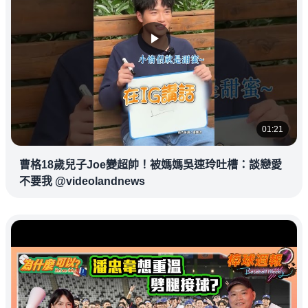
01:21
曹格18歲兒子Joe變超帥！被媽媽吳速玲吐槽：談戀愛
不要我 @videolandnews