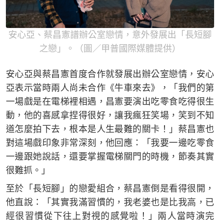
安心亞、蔡昌憲譜辦公室戀情，意外發展出「長短腳
之戀」。（圖／甲普國際媒體提供）
安心亞與蔡昌憲首度合作就發展出辦公室戀情，安心
亞表示當時兩人尚未合作《牛車來去》，「我們的第
一場戲是在電梯裡相遇，昌憲要演出吃零食吃得很生
動，他的喜感拿捏得很好，讓我瘋狂笑場，笑到不知
道怎麼拍下去，根本是人生最難的關卡！」蔡昌憲也
對這場戲印象非常深刻，他回應：「我要一邊吃零食
一邊跟她說話，還要掌握電梯關門的時機，節奏其實
很難抓。」
至於「長短腳」的戀愛組合，蔡昌憲倒是看得很開，
他直說：「其實我滿習慣的，我老婆也是比我高，已
經很習慣從下往上對視的感覺啦！」兩人當時演完