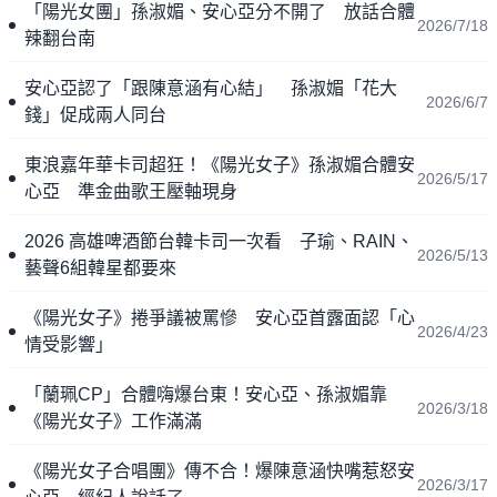
「陽光女團」孫淑媚、安心亞分不開了 放話合體
2026/7/18
辣翻台南
安心亞認了「跟陳意涵有心結」 孫淑媚「花大
2026/6/7
錢」促成兩人同台
東浪嘉年華卡司超狂！《陽光女子》孫淑媚合體安
2026/5/17
心亞 準金曲歌王壓軸現身
2026 高雄啤酒節台韓卡司一次看 子瑜、RAIN、
2026/5/13
藝聲6組韓星都要來
《陽光女子》捲爭議被罵慘 安心亞首露面認「心
2026/4/23
情受影響」
「蘭珮CP」合體嗨爆台東！安心亞、孫淑媚靠
2026/3/18
《陽光女子》工作滿滿
《陽光女子合唱團》傳不合！爆陳意涵快嘴惹怒安
2026/3/17