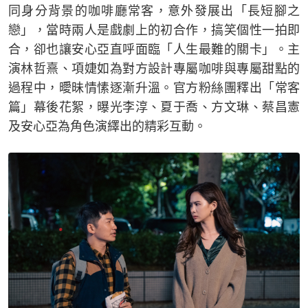
同身分背景的咖啡廳常客，意外發展出「長短腳之
戀」，當時兩人是戲劇上的初合作，搞笑個性一拍即
合，卻也讓安心亞直呼面臨「人生最難的關卡」。主
演林哲熹、項婕如為對方設計專屬咖啡與專屬甜點的
過程中，曖昧情愫逐漸升溫。官方粉絲團釋出「常客
篇」幕後花絮，曝光李淳、夏于喬、方文琳、蔡昌憲
及安心亞為角色演繹出的精彩互動。