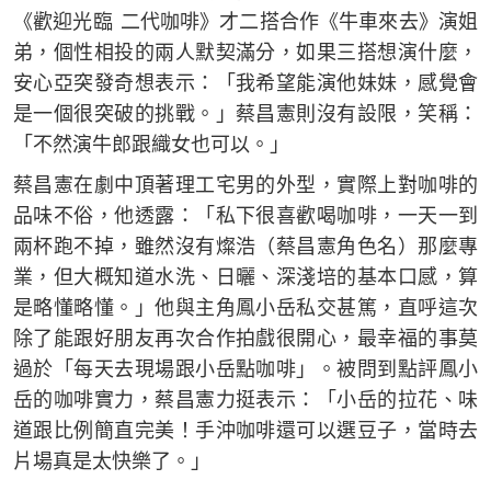
《歡迎光臨 二代咖啡》才二搭合作《牛車來去》演姐
弟，個性相投的兩人默契滿分，如果三搭想演什麼，
安心亞突發奇想表示：「我希望能演他妹妹，感覺會
是一個很突破的挑戰。」蔡昌憲則沒有設限，笑稱：
「不然演牛郎跟織女也可以。」
蔡昌憲在劇中頂著理工宅男的外型，實際上對咖啡的
品味不俗，他透露：「私下很喜歡喝咖啡，一天一到
兩杯跑不掉，雖然沒有燦浩（蔡昌憲角色名）那麼專
業，但大概知道水洗、日曬、深淺培的基本口感，算
是略懂略懂。」他與主角鳳小岳私交甚篤，直呼這次
除了能跟好朋友再次合作拍戲很開心，最幸福的事莫
過於「每天去現場跟小岳點咖啡」。被問到點評鳳小
岳的咖啡實力，蔡昌憲力挺表示：「小岳的拉花、味
道跟比例簡直完美！手沖咖啡還可以選豆子，當時去
片場真是太快樂了。」