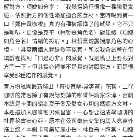
解對方，項婕如分享：「我覺得過程很像一種戀愛實
驗，依照對方的個性添加適合的食材。當時喝到第一
口『鄭佳媛咖啡』真的有種被讀懂了的感覺，它不只
是咖啡，更像是克平（林哲熹角色名）對佳媛（項婕
如角色名）情緒的投射。」林哲熹透露揣摩角色的心
境，「其實兩個人就是歡喜冤家，所以我會試著在每
場戲裡找到『口是心非』的感覺，就是嘴巴上要跟對
方鬥一下，但其實心裡並不是真的討厭對方，而是很
享受那種陪伴的感覺。」
官方粉絲團最新釋出「幕後直擊-常客篇」花絮，二代
咖啡的常客除了有說話刻薄的咖啡評論家李淳、寫劇
本總是卡關的編劇夏于喬及愛女心切的媽媽方文琳，
本週還加入咖啡宅男蔡昌憲、一心想要速成學咖啡的
社長秘書安心亞，原本在公司毫無交集的兩人竟意外
搭上線。本劇卡司集結鳳小岳、林哲熹、隋棠、項婕