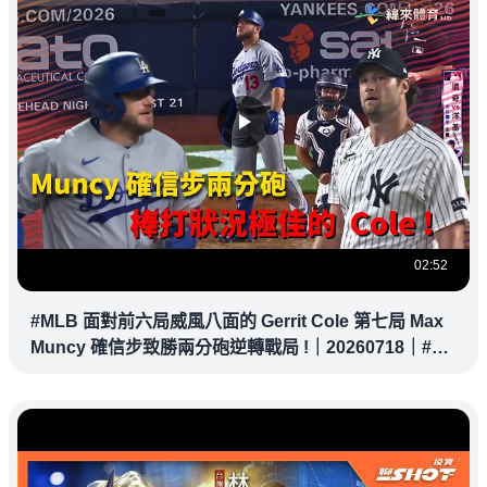
02:52
#MLB 面對前六局威風八面的 Gerrit Cole 第七局 Max
Muncy 確信步致勝兩分砲逆轉戰局 !｜20260718｜#洛
杉磯道奇