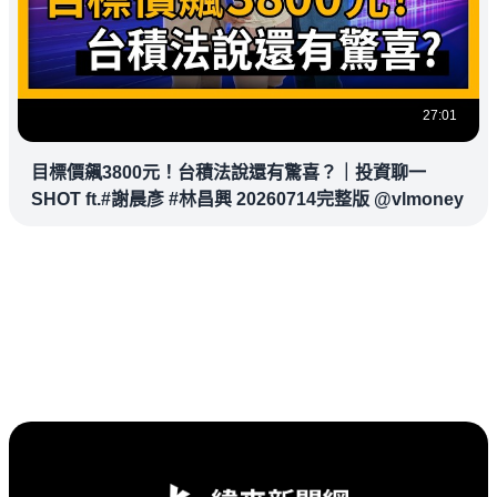
27:01
目標價飆3800元！台積法說還有驚喜？｜投資聊一
SHOT ft.#謝晨彥 #林昌興 20260714完整版 @vlmoney