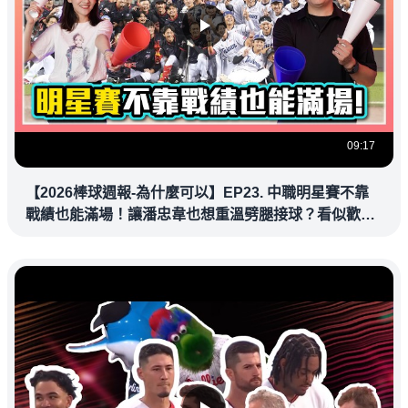
09:17
【2026棒球週報-為什麼可以】EP23. 中職明星賽不靠
戰績也能滿場！讓潘忠韋也想重溫劈腿接球？看似歡樂
教練都暗中觀察