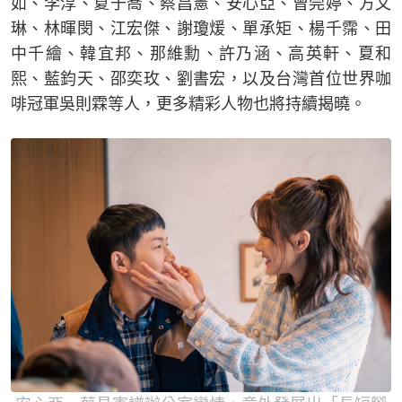
如、李淳、夏于喬、蔡昌憲、安心亞、曾莞婷、方文
琳、林暉閔、江宏傑、謝瓊煖、單承矩、楊千霈、田
中千繪、韓宜邦、那維勳、許乃涵、高英軒、夏和
熙、藍鈞天、邵奕玫、劉書宏，以及台灣首位世界咖
啡冠軍吳則霖等人，更多精彩人物也將持續揭曉。