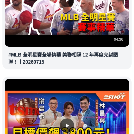
04:36
#MLB 全明星賽全場精華 美聯相隔 12 年再度完封國
聯！｜20260715