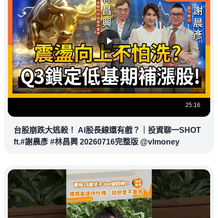
25:16
台股崩跌大逃殺！ AI股長線還有戲？｜投資聊一SHOT
ft.#謝晨彥 #林昌興 20260716完整版 @vlmoney