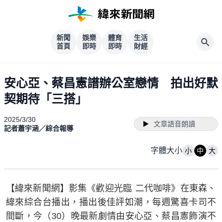
新聞
娛樂
體育
生活
首頁
即時
即時
財經
安心亞、蔡昌憲譜辦公室戀情 拍出好默
契期待「三搭」
2025/3/30
文章語音朗讀
記者蕭宇涵／綜合報導
字體大小
小
中
大
【緯來新聞網】影集《歡迎光臨 二代咖啡》在東森、
緯來綜合台播出，播出後佳評如潮，每週驚喜卡司不
間斷，今（30）晚最新劇情由安心亞、蔡昌憲飾演不