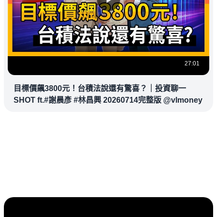
27:01
目標價飆3800元！台積法說還有驚喜？｜投資聊一
SHOT ft.#謝晨彥 #林昌興 20260714完整版 @vlmoney