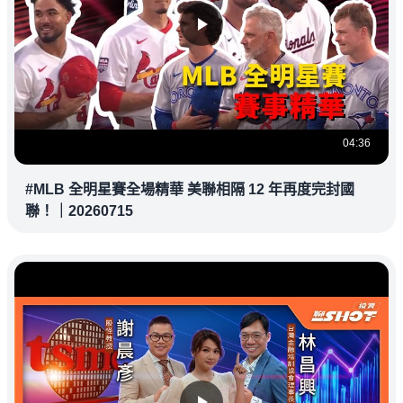
04:36
#MLB 全明星賽全場精華 美聯相隔 12 年再度完封國
聯！｜20260715