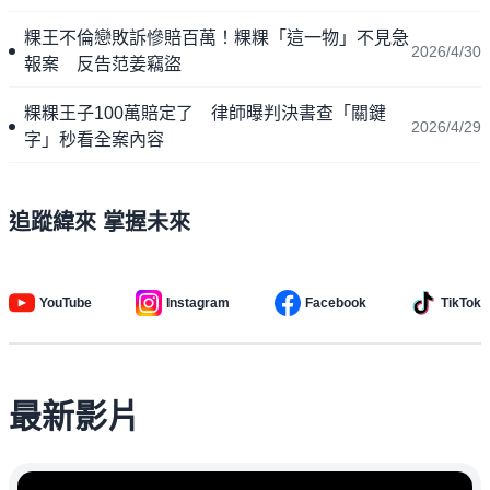
粿王不倫戀敗訴慘賠百萬！粿粿「這一物」不見急
2026/4/30
報案 反告范姜竊盜
粿粿王子100萬賠定了 律師曝判決書查「關鍵
2026/4/29
字」秒看全案內容
追蹤緯來 掌握未來
YouTube
Instagram
Facebook
TikTok
最新影片