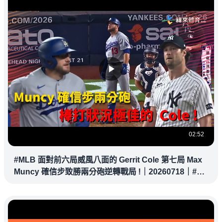
02:52
#MLB 面對前六局威風八面的 Gerrit Cole 第七局 Max
Muncy 確信步致勝兩分砲逆轉戰局 !｜20260718｜#洛
杉磯道奇