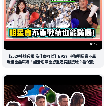
09:17
【2026棒球週報-為什麼可以】EP23. 中職明星賽不靠
戰績也能滿場！讓潘忠韋也想重溫劈腿接球？看似歡樂
教練都暗中觀察