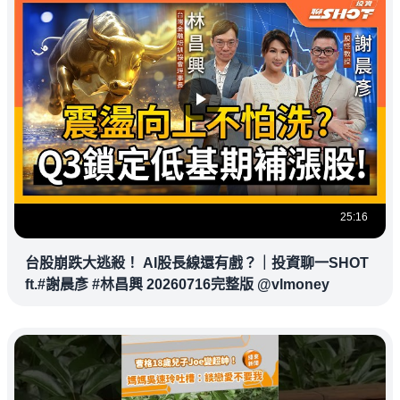
25:16
台股崩跌大逃殺！ AI股長線還有戲？｜投資聊一SHOT
ft.#謝晨彥 #林昌興 20260716完整版 @vlmoney