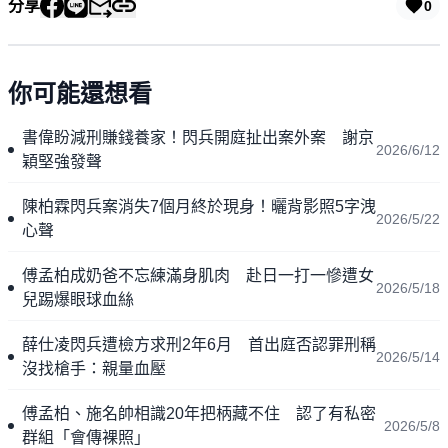
分享
0
你可能還想看
書偉盼減刑賺錢養家！閃兵開庭扯出案外案 謝京
2026/6/12
穎堅強發聲
陳柏霖閃兵案消失7個月終於現身！曬背影照5字洩
2026/5/22
心聲
傅孟柏成奶爸不忘練滿身肌肉 赴日一打一慘遭女
2026/5/18
兒踢爆眼球血絲
薛仕凌閃兵遭檢方求刑2年6月 首出庭否認罪刑稱
2026/5/14
沒找槍手：親量血壓
傅孟柏、施名帥相識20年把柄藏不住 認了有私密
2026/5/8
群組「會傳裸照」