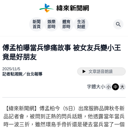
新聞
娛樂
體育
生活
首頁
即時
即時
財經
傅孟柏曝當兵慘痛故事 被女友兵變小王
竟是好朋友
2025/11/5
文章語音朗讀
記者粘湘婉／台北報導
字體大小
小
中
大
【緯來新聞網】傅孟柏今（5日）出席服飾品牌秋冬新
品記者會，被問到正熱的閃兵話題，他透露當年當兵
時一波三折，雖然環島手骨折還是硬去當兵當了一個