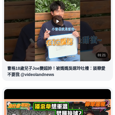
01:21
曹格18歲兒子Joe變超帥！被媽媽吳速玲吐槽：談戀愛
不要我 @videolandnews