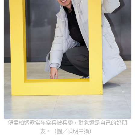
傅孟柏透露當年當兵被兵變，對象還是自己的好朋
友。（圖／陳明中攝）