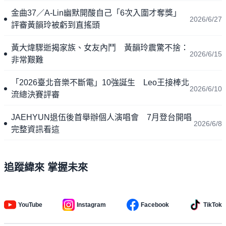
金曲37／A-Lin幽默開酸自己「6次入圍才奪獎」
2026/6/27
評審黃韻玲被虧到直搖頭
黃大煒驟逝揭家族、女友內鬥 黃韻玲震驚不捨：
2026/6/15
非常艱難
「2026臺北音樂不斷電」10強誕生 Leo王接棒北
2026/6/10
流總決賽評審
JAEHYUN退伍後首舉辦個人演唱會 7月登台開唱
2026/6/8
完整資訊看這
追蹤緯來 掌握未來
YouTube
Instagram
Facebook
TikTok