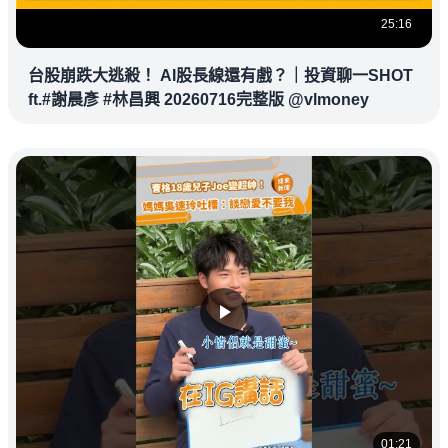
25:16
台股崩跌大逃殺！ AI股長線還有戲？｜投資聊一SHOT
ft.#謝晨彥 #林昌興 20260716完整版 @vlmoney
01:21