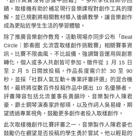
「創作其實沒有想像中困難」。多所學校教師亦回
饋，取樣機有助於補足現行音樂課程對創作工具的理
解，並已規劃將相關教材導入後續教學，讓音樂創作
成為更貼近學生生活的學習體驗。
除了推廣音樂創作教育，活動現場亦同步公布「Beat
Circle｜節奏圈 北流雲取樣創作挑戰賽」相關賽事資
訊。比賽不限曲風、不比設備，強調聲音運用與創意
轉化，個人或多人共創皆可參加。徵件從 1 月 15 日
至 2 月 5 日開放投稿，作品長度需介於 30 至 90
秒，並採「社群人氣互動＋專業評審評選」的混合機
制，最終將從數百件投稿作品中選出 10 名優勝者。
評審陣容包括北流董事長黃韻玲、音樂製作人陳君
豪、爵士鋼琴演奏家許郁瑛，以及作詞人吳易緯，期
望透過專業視角，鼓勵更多創作者投入取樣創作。
此次取樣機創作比賽評審之一、音樂製作人陳君豪也
鼓勵仍在觀望是否投稿的學生勇於嘗試。他以輕鬆的