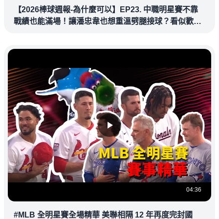
【2026棒球週報-為什麼可以】EP23. 中職明星賽不靠
戰績也能滿場！讓潘忠韋也想重溫劈腿接球？看似歡樂
教練都暗中觀察
04:36
#MLB 全明星賽全場精華 美聯相隔 12 年再度完封國