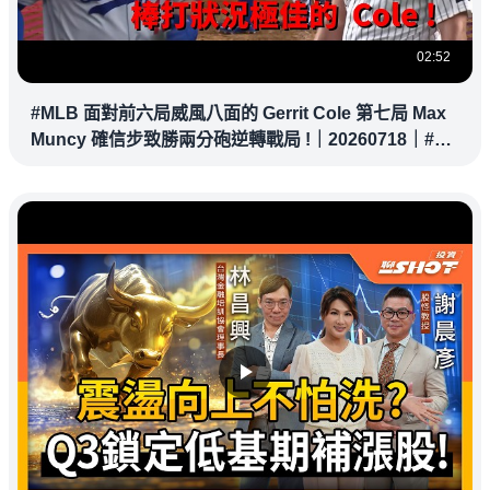
02:52
#MLB 面對前六局威風八面的 Gerrit Cole 第七局 Max
Muncy 確信步致勝兩分砲逆轉戰局 !｜20260718｜#洛
杉磯道奇