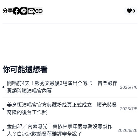
分享
0
你可能還想看
開唱前4天！鄭秀文最後3場演出全喊卡 音樂夥伴
2026/7/6
黃韻玲曝演唱會內幕
姜育恆演唱會官方典藏粉絲頁正式成立 曝光與吳
2026/7/5
奇隆的後台工作照
金曲37／內幕曝光！蔡依林拿年度專輯沒奪製作
2026/6/28
人？白冰冰敗給吳蓓雅評審全說了