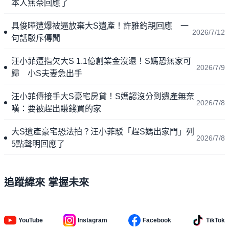
本人無奈回應了
具俊曄遭爆被逼放棄大S遺產！許雅鈞親回應 一
2026/7/12
句話駁斥傳聞
汪小菲遭指欠大S 1.1億創業金沒還！S媽恐無家可
2026/7/9
歸 小S夫妻急出手
汪小菲傳接手大S豪宅房貸！S媽認沒分到遺產無奈
2026/7/8
嘆：要被趕出賺錢買的家
大S遺產豪宅恐法拍？汪小菲駁「趕S媽出家門」列
2026/7/8
5點聲明回應了
追蹤緯來 掌握未來
YouTube
Instagram
Facebook
TikTok