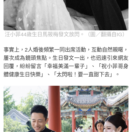
汪小菲44歲生日馬筱梅發文放閃。（圖／翻攝自IG）
事實上，2人婚後頻繁一同出席活動，互動自然親暱，
屢次成為鏡頭焦點。生日發文一出，也迅速引來網友
回覆，紛紛留言「幸福美滿一輩子」、「祝小菲哥身
體健康生日快樂」、「太閃啦！要一直甜下去」。