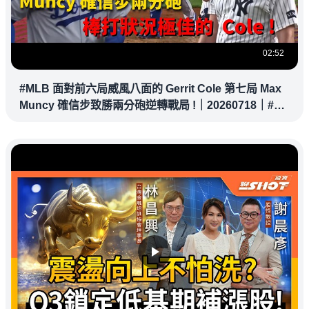
02:52
#MLB 面對前六局威風八面的 Gerrit Cole 第七局 Max
Muncy 確信步致勝兩分砲逆轉戰局 !｜20260718｜#洛
杉磯道奇