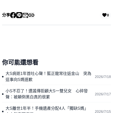
分享
0
你可能還想看
大S病逝1年首吐心聲！藍正龍常往返金山 突為
2026/7/18
這事向S媽道歉
小S不忍了！遭謠傳拒顧大S一雙兒女 心碎發
2026/7/17
聲：被顛倒黑白真的很累
大S離世1年半！手機遺產分配4人「獨缺S媽」
2026/7/15