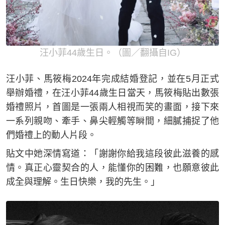
汪小菲44歲生日。（圖／翻攝自IG）
汪小菲、馬筱梅2024年完成結婚登記，並在5月正式
舉辦婚禮，在汪小菲44歲生日當天，馬筱梅貼出數張
婚禮照片，首圖是一張兩人相視而笑的畫面，接下來
一系列親吻、牽手、鼻尖輕觸等瞬間，細膩捕捉了他
們婚禮上的動人片段。
貼文中她深情寫道：「謝謝你給我這段彼此滋養的感
情。真正心靈契合的人，能懂你的困難，也願意彼此
成全與理解。生日快樂，我的先生。」