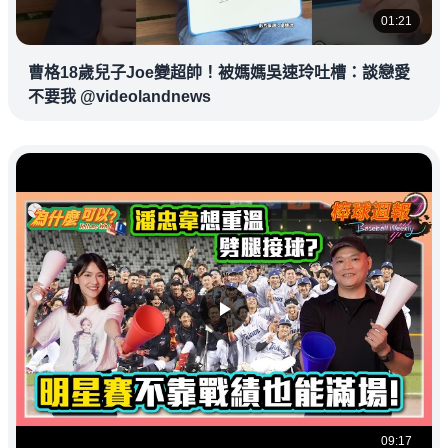
01:21
曹格18歲兒子Joe變超帥！被媽媽吳速玲吐槽：談戀愛
不要我 @videolandnews
09:17