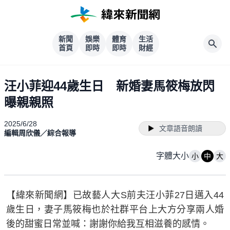
新聞
娛樂
體育
生活
首頁
即時
即時
財經
汪小菲迎44歲生日 新婚妻馬筱梅放閃
曝親親照
2025/6/28
文章語音朗讀
編輯周欣儀／綜合報導
字體大小
小
中
大
【緯來新聞網】已故藝人大S前夫汪小菲27日邁入44
歲生日，妻子馬筱梅也於社群平台上大方分享兩人婚
後的甜蜜日常並喊：謝謝你給我互相滋養的感情。