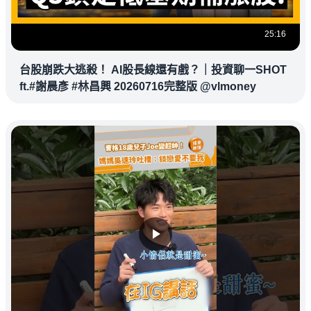
25:16
台股崩跌大逃殺！ AI股長線還有戲？｜投資聊一SHOT
ft.#謝晨彥 #林昌興 20260716完整版 @vlmoney