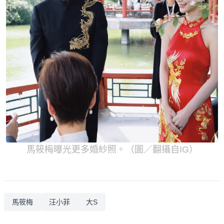
馬筱梅曝光更多婚紗照。（圖／翻攝自IG）
馬筱梅
汪小菲
大S