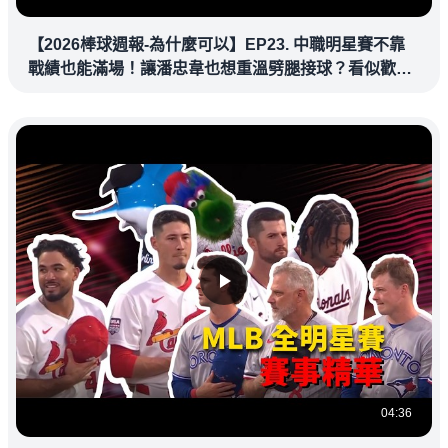
【2026棒球週報-為什麼可以】EP23. 中職明星賽不靠
戰績也能滿場！讓潘忠韋也想重溫劈腿接球？看似歡樂
教練都暗中觀察
04:36