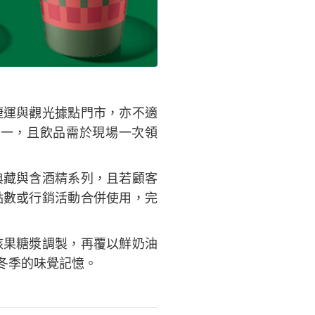
捷運與觀光據點門市，亦不適
一，且飲品需於現場一次領
典藏與含酒精系列，且若顧客
點數或行銷活動合併使用，完
核果糖漿調製，再覆以鮮奶油
冬季的味覺記憶。