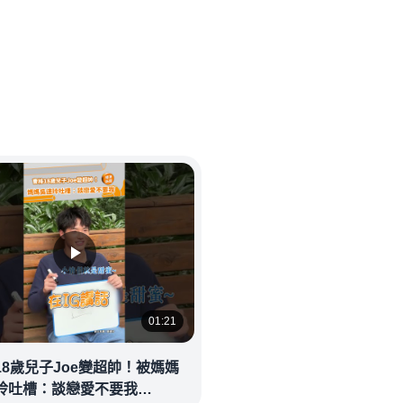
01:21
18歲兒子Joe變超帥！被媽媽
玲吐槽：談戀愛不要我