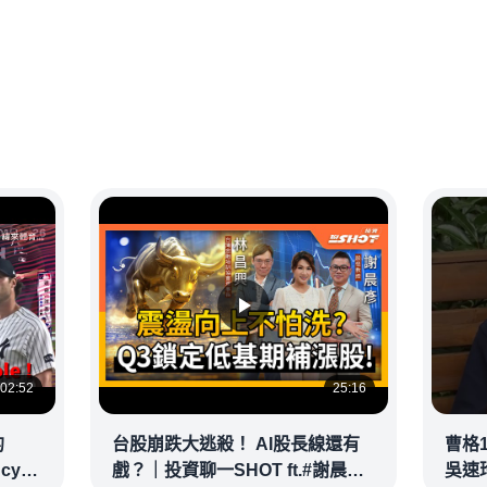
02:52
25:16
的
台股崩跌大逃殺！ AI股長線還有
曹格
ncy
戲？｜投資聊一SHOT ft.#謝晨彥
吳速