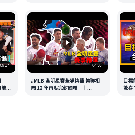
｜
#林昌興 20260716完整版
@vid
@vlmoney
09:17
04:36
】
#MLB 全明星賽全場精華 美聯相
目標
也能滿
隔 12 年再度完封國聯！｜
驚喜？
接球？
20260715
彥 #
@vl