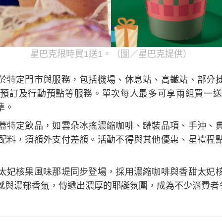
星巴克限時買1送1。（圖／星巴克提供）
於特定門市與服務，包括機場、休息站、高鐵站、部分
預訂及行動預點等服務。單次每人最多可享兩組買一送
準。
蓋特定飲品，如雲朵冰搖濃縮咖啡、罐裝品項、手沖、
配料，須額外支付差額。活動不得與其他優惠、星禮程
太妃核果風味那堤同步登場，採用濃縮咖啡與香甜太妃
感與濃郁香氣，傳遞出濃厚的耶誕氛圍，成為不少消費者