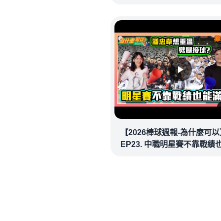
確信步致勝兩分砲逆轉戰局 !
20260718｜#洛杉磯道奇
【2026棒球週報-為什麼可以
EP23. 中職明星賽不靠戰績
場！讓潘忠韋也想重溫劈腿
看似歡樂教練都暗中觀察