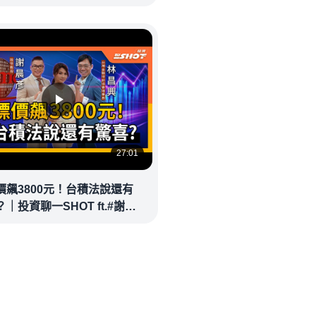
eolandnews
27:01
價飆3800元！台積法說還有
｜投資聊一SHOT ft.#謝晨
林昌興 20260714完整版
money