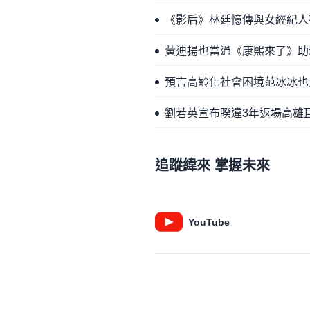
《影后》林廷憶傳與女經紀人
黃迪揚也當過《康熙來了》助
預言高齡化社會困境范冰冰也
劉若英宣布睽違3年返場高雄
追蹤緯來 掌握未來
YouTube