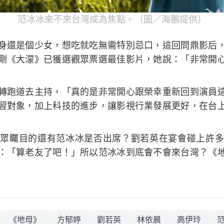
范冰冰來不來台灣成為焦點。（圖／海鵬提供）
身還是個少女，想吃就吃無需特別忌口，這回問鼎影后
剛《大濛》已獲選觀眾票選最佳影片，她說：「非常開
轉跑道去主持，「真的是非常開心跟榮幸重新回到演員
習對象，加上科技的進步，讓影視行業發展更好，在台
眾矚目的還有范冰冰是否出席？劉若英在宴會碰上許多
：「算老友了吧！」所以范冰冰到底會不會來台灣？《
」
《地母》
方郁婷
劉若英
林依晨
高伊玲