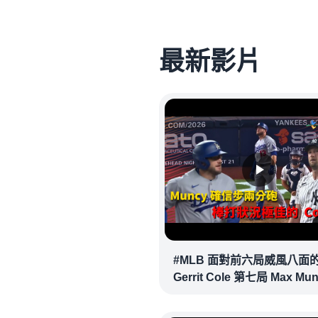
最新影片
#MLB 面對前六局威風八面
Gerrit Cole 第七局 Max Mu
確信步致勝兩分砲逆轉戰局 !
20260718｜#洛杉磯道奇