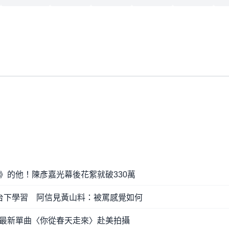
》的他！陳彥嘉光幕後花絮就破330萬
台下學習 阿信見黃山料：被罵感覺如何
最新單曲〈你從春天走來〉赴美拍攝