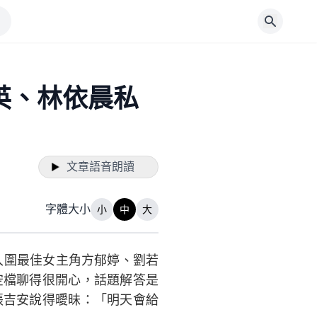
英、林依晨私
文章語音朗讀
字體大小
小
中
大
入圍最佳女主角方郁婷、劉若
空檔聊得很開心，話題解答是
張吉安說得曖昧：「明天會給