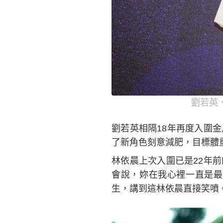
劉若英
劉若英相隔18年再度入圍
了新角色刻意減肥，目標體
林依晨上次入圍已是22年
會說，妳在我心裡一直是最
生，講到這林依晨直接笑噴