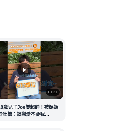
01:21
18歲兒子Joe變超帥！被媽媽
玲吐槽：談戀愛不要我
eolandnews