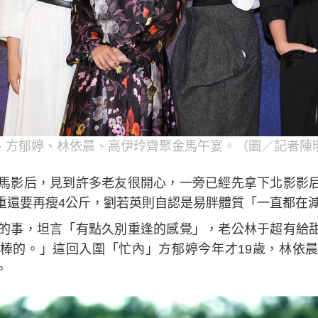
、方郁婷、林依晨、高伊玲齊聚金馬午宴。（圖／記者陳
金馬影后，見到許多老友很開心，一旁已經先拿下北影影
重還要再瘦4公斤，劉若英則自認是易胖體質「一直都在
前的事，坦言「有點久別重逢的感覺」，老公林于超有給
棒的。」這回入圍「忙內」方郁婷今年才19歲，林依
。