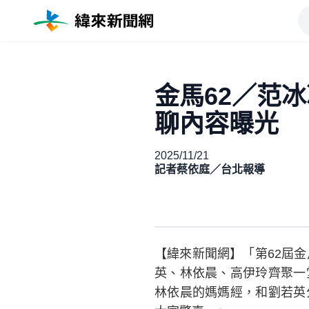
金馬62／范
聊內容曝光
2025/11/21
記者蔡依庭／台北報導
【緯來新聞網】「第62屆
英、林依晨、高伊玲齊聚一
林依晨的媽媽經，和劉若英