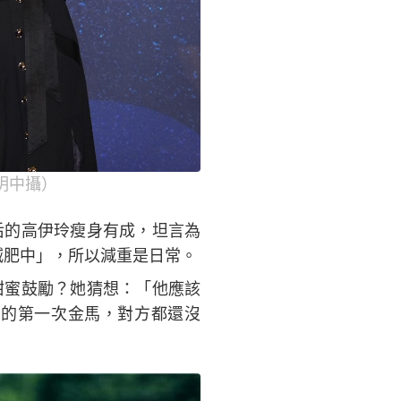
明中攝）
后的高伊玲瘦身有成，坦言為
減肥中」，所以減重是日常。
甜蜜鼓勵？她猜想：「他應該
晨的第一次金馬，對方都還沒