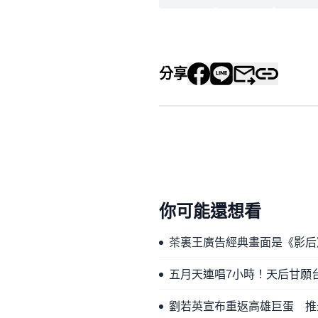
分享
你可能還想看
茶裏王廣告經典畫面是《影后
五月天連唱7小時！天后甘願
劉若英宣布重返高雄巨蛋 推