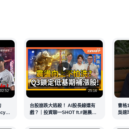
02:52
25:16
的
台股崩跌大逃殺！ AI股長線還有
曹格
ncy
戲？｜投資聊一SHOT ft.#謝晨彥
吳速
｜
#林昌興 20260716完整版
@vid
@vlmoney