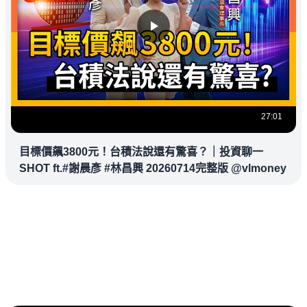
27:01
目標價飆3800元！台積法說還有驚喜？｜投資聊一
SHOT ft.#謝晨彥 #林昌興 20260714完整版 @vlmoney