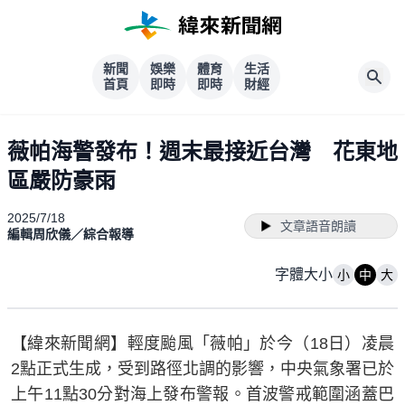
新聞
娛樂
體育
生活
首頁
即時
即時
財經
薇帕海警發布！週末最接近台灣 花東地
區嚴防豪雨
2025/7/18
文章語音朗讀
編輯周欣儀／綜合報導
字體大小
小
中
大
【緯來新聞網】輕度颱風「薇帕」於今（18日）凌晨
2點正式生成，受到路徑北調的影響，中央氣象署已於
上午11點30分對海上發布警報。首波警戒範圍涵蓋巴