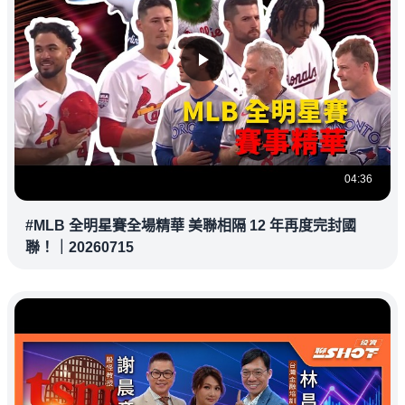
04:36
#MLB 全明星賽全場精華 美聯相隔 12 年再度完封國
聯！｜20260715