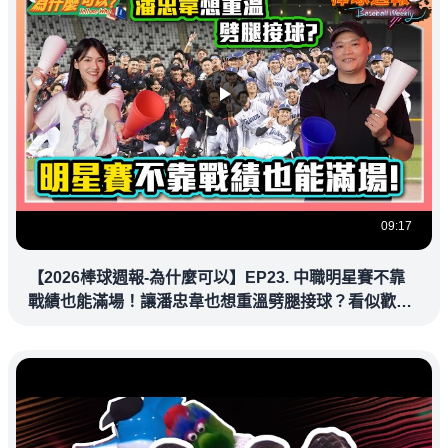
09:17
【2026棒球週報-為什麼可以】EP23. 中職明星賽不靠
戰績也能滿場！讓潘忠韋也想重溫劈腿接球？看似歡樂
教練都暗中觀察