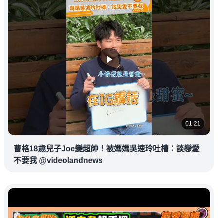
01:21
曹格18歲兒子Joe變超帥！被媽媽吳速玲吐槽：談戀愛
不要我 @videolandnews