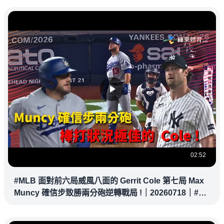
02:52
#MLB 面對前六局威風八面的 Gerrit Cole 第七局 Max
Muncy 確信步致勝兩分砲逆轉戰局 !｜20260718｜#洛
杉磯道奇