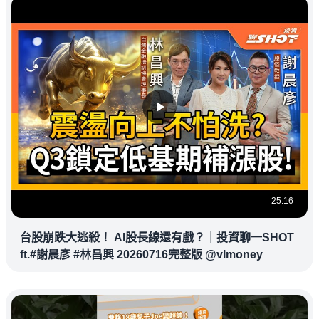
25:16
台股崩跌大逃殺！ AI股長線還有戲？｜投資聊一SHOT
ft.#謝晨彥 #林昌興 20260716完整版 @vlmoney