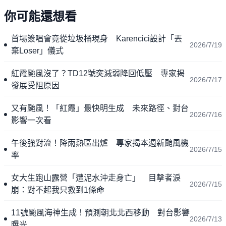
你可能還想看
首場簽唱會竟從垃圾桶現身 Karencici設計「丟
2026/7/19
棄Loser」儀式
紅霞颱風沒了？TD12號突減弱降回低壓 專家揭
2026/7/17
發展受阻原因
又有颱風！「紅霞」最快明生成 未來路徑、對台
2026/7/16
影響一次看
午後強對流！降雨熱區出爐 專家揭本週新颱風機
2026/7/15
率
女大生跑山露營「遭泥水沖走身亡」 目擊者淚
2026/7/15
崩：對不起我只救到1條命
11號颱風海神生成！預測朝北北西移動 對台影響
2026/7/13
曝光