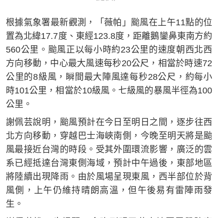
根據氣象署最新觀測，「薇帕」颱風在上午11點的位
置為北緯17.7度、東經123.8度，距離鵝鑾鼻東南方約
560公里。颱風正以每小時約23公里的速度朝西北西
方向移動，中心最大風速每秒20公尺，相當於時速72
公里的8級風，瞬間最大陣風達每秒28公尺，約每小
時101公里，相當於10級風。七級風的暴風半徑為100
公里。
謝佩芸說明，颱風預計在今日至明日之間，逐步往西
北方向移動，穿越巴士海峽南側，今晚至明天將是颱
風最接近台灣的時段。受其外圍環流影響，廣泛的雲
系已經抵達台灣東側海域，預計中午過後，東部地區
將陸續出現降雨。由於風場呈現東風，西半部位於背
風側，上午仍維持晴朗高溫，但午後易有雷陣雨發
生。