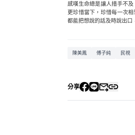
感嘆生命總是讓人措手不及
更珍惜當下，珍惜每一次相
都能把想說的話及時說出口
陳美鳳
傅子純
民視
分享