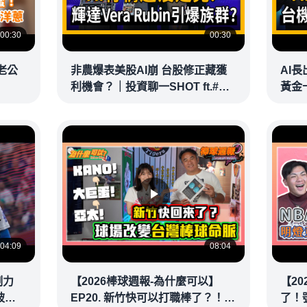
00:30
00:30
老公
非農爆表美股AI崩 台股修正藏獲
AI
利機會？｜投資聊一SHOT ft.#羅
黃金十
仁權 #黎志建 20260606完整版
黎志建
@vlmoney
@vl
04:09
08:04
制力
【2026棒球週報-為什麼可以】
【2
EP20. 新竹快可以打職棒了？！從
了！