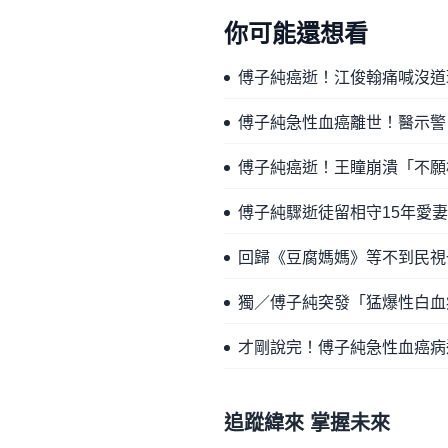
你可能還想看
傅子純癌逝！江俊翰痛喊沒道
傅子純急性血癌離世！醫示警
傅子純癌逝！王瞳崩潰「不願
傅子純驟逝徒留相守15年愛
回歸《豆腐媽媽》等不到民視
獨／傅子純突發「猛爆性白血
才剛說完！傅子純急性血癌病
追蹤緯來 掌握未來