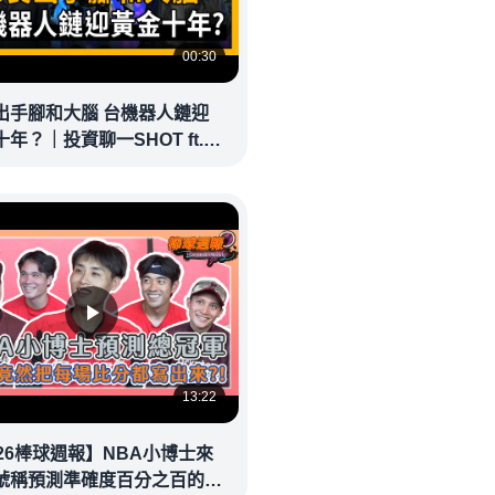
00:30
長出手腳和大腦 台機器人鏈迎
年？｜投資聊一SHOT ft.#
 #羅仁權 20260604完整版
money
13:22
026棒球週報】NBA小博士來
號稱預測準確度百分之百的他