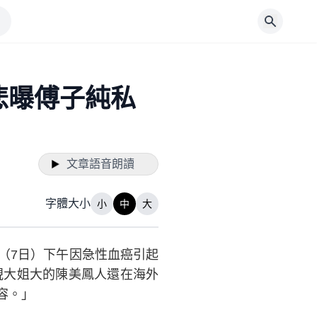
悲曝傅子純私
文章語音朗讀
字體大小
小
中
大
（7日）下午因急性血癌引起
視大姐大的陳美鳳人還在海外
容。」