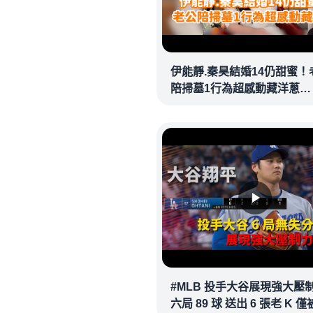
伊能靜.秦昊結婚14仍甜蜜！
陪掃墓1行為超感動藏洋蔥
@videolandnews
#MLB 投手大谷展現強大壓
六局 89 球 送出 6 張老 K 僅被敲