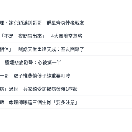
理、謝京穎淚別哥哥 群星齊哀悼老戰友
「不是一夜間冒出來」 4大風險常忽略
相信」 喊話天堂重逢艾成：室友團聚了
妻 遺孀悲痛發聲：心被撕一半
一哥 羅子惟悲憶傅子純重要叮嚀
病」過世 兵家綺受訪揭病發時1症狀
逝 命理師曝這三個生肖「要多注意」