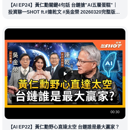
【AI EP24】黃仁勳關鍵4句話 台鏈搶"AI五層蛋糕"｜
投資聊一SHOT ft.#連乾文 #吳金榮 20260320完整版
@vlmoney
00:30
【AI EP22】黃仁勳野心直達太空 台鏈誰是最大贏家？