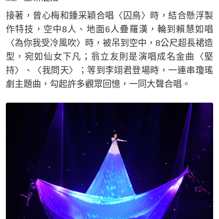
接著，曾心梅和鍾采穎合唱〈囚鳥〉時，結合懸浮製
作特技，空中8人、地面6人疊羅漢，輪到賴慧如唱
〈為你我受冷風吹〉時，被吊到空中，8公尺超長裙造
型，宛如仙女下凡；翁立友則是演唱成名金曲〈堅
持〉、〈我問天〉；等到李翊君登場時，一連串瓊瑤
劇主題曲，勾起許多觀眾回憶，一同大聲合唱。