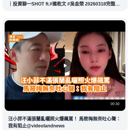
｜投資聊一SHOT ft.#連乾文 #吳金榮 20260318完整版
@vlmoney
00:30
汪小菲不滿張蘭亂曬照火爆飆罵！ 馬筱梅無奈吐心聲：
我有阻止@videolandnews