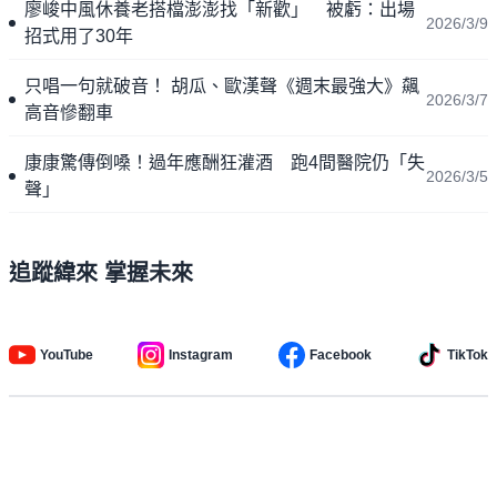
廖峻中風休養老搭檔澎澎找「新歡」 被虧：出場
2026/3/9
招式用了30年
只唱一句就破音！ 胡瓜、歐漢聲《週末最強大》飆
2026/3/7
高音慘翻車
康康驚傳倒嗓！過年應酬狂灌酒 跑4間醫院仍「失
2026/3/5
聲」
追蹤緯來 掌握未來
YouTube
Instagram
Facebook
TikTok