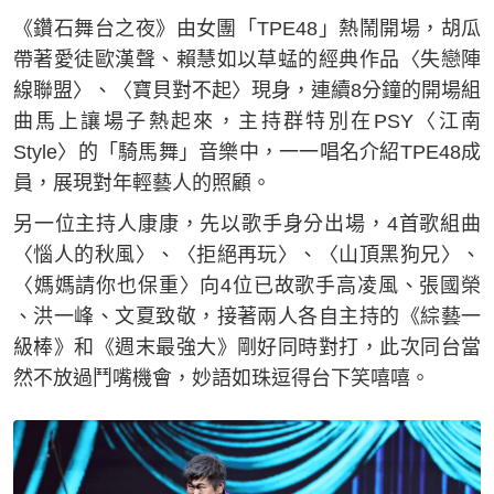
《鑽石舞台之夜》由女團「TPE48」熱鬧開場，胡瓜
帶著愛徒歐漢聲、賴慧如以草蜢的經典作品〈失戀陣
線聯盟〉、〈寶貝對不起〉現身，連續8分鐘的開場組
曲馬上讓場子熱起來，主持群特別在PSY〈江南
Style〉的「騎馬舞」音樂中，一一唱名介紹TPE48成
員，展現對年輕藝人的照顧。
另一位主持人康康，先以歌手身分出場，4首歌組曲
〈惱人的秋風〉、〈拒絕再玩〉、〈山頂黑狗兄〉、
〈媽媽請你也保重〉向4位已故歌手高凌風、張國榮
、洪一峰、文夏致敬，接著兩人各自主持的《綜藝一
級棒》和《週末最強大》剛好同時對打，此次同台當
然不放過鬥嘴機會，妙語如珠逗得台下笑嘻嘻。