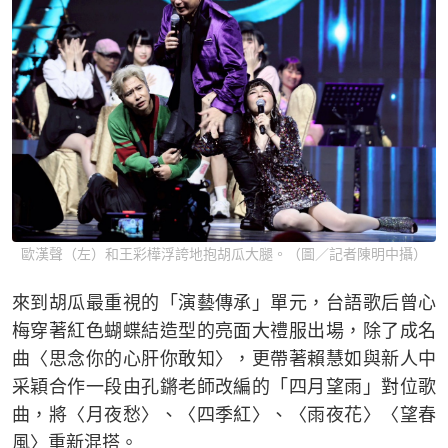
歐漢聲（左）和王彩樺浮誇地抱胡瓜大腿。（圖／記者陳明中攝）
來到胡瓜最重視的「演藝傳承」單元，台語歌后曾心
梅穿著紅色蝴蝶結造型的亮面大禮服出場，除了成名
曲〈思念你的心肝你敢知〉，更帶著賴慧如與新人中
采穎合作一段由孔鏘老師改編的「四月望雨」對位歌
曲，將〈月夜愁〉、〈四季紅〉、〈雨夜花〉〈望春
風〉重新混搭。