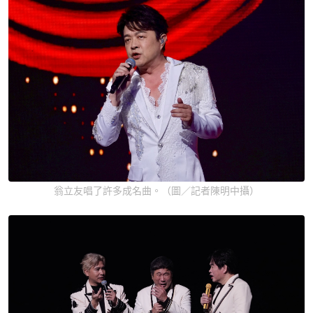
翁立友唱了許多成名曲。（圖／記者陳明中攝）