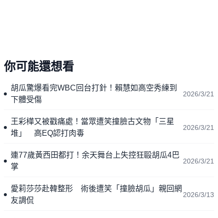
你可能還想看
胡瓜驚爆看完WBC回台打針！賴慧如高空秀練到
2026/3/21
下體受傷
王彩樺又被戳痛處！當眾遭笑撞臉古文物「三星
2026/3/21
堆」 高EQ認打肉毒
連77歲黃西田都打！余天舞台上失控狂毆胡瓜4巴
2026/3/21
掌
愛莉莎莎赴韓整形 術後遭笑「撞臉胡瓜」親回網
2026/3/13
友調侃