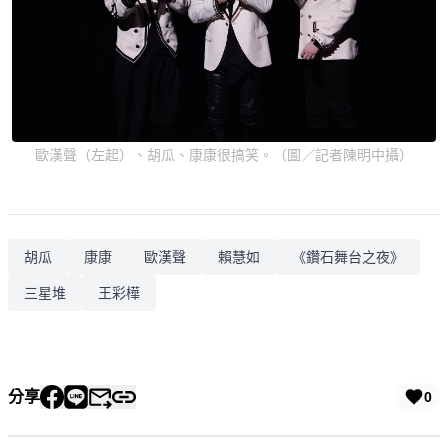
歐漢聲（左起）、胡瓜、康康很搞笑。（圖／記者陳明中攝）
胡瓜
康康
歐漢聲
賴慧如
《鑽石舞台之夜》
三星堆
王彩樺
分享
0