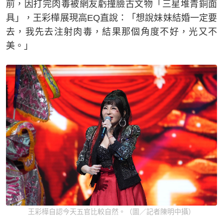
前，因打完肉毒被網友虧撞臉古文物「三星堆青銅面
具」，王彩樺展現高EQ直說：「想說妹妹結婚一定要
去，我先去注射肉毒，結果那個角度不好，光又不
美。」
王彩樺自認今天五官比較自然。（圖／記者陳明中攝）