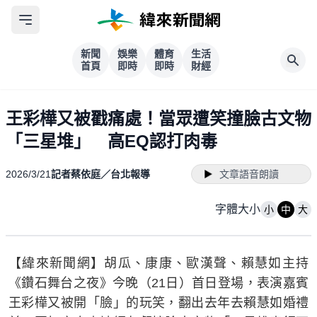
新聞
娛樂
體育
生活
首頁
即時
即時
財經
王彩樺又被戳痛處！當眾遭笑撞臉古文物
「三星堆」 高EQ認打肉毒
2026/3/21
記者蔡依庭／台北報導
文章語音朗讀
字體大小
小
中
大
【緯來新聞網】胡瓜、康康、歐漢聲、賴慧如主持
《鑽石舞台之夜》今晚（21日）首日登場，表演嘉賓
王彩樺又被開「臉」的玩笑，翻出去年去賴慧如婚禮