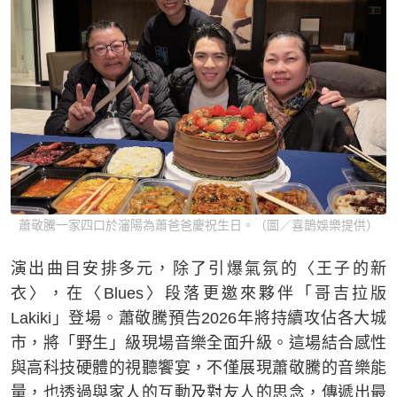
蕭敬騰一家四口於瀋陽為蕭爸爸慶祝生日。（圖／喜鵲娛樂提供）
演出曲目安排多元，除了引爆氣氛的〈王子的新
衣〉，在〈Blues〉段落更邀來夥伴「哥吉拉版
Lakiki」登場。蕭敬騰預告2026年將持續攻佔各大城
市，將「野生」級現場音樂全面升級。這場結合感性
與高科技硬體的視聽饗宴，不僅展現蕭敬騰的音樂能
量，也透過與家人的互動及對友人的思念，傳遞出最