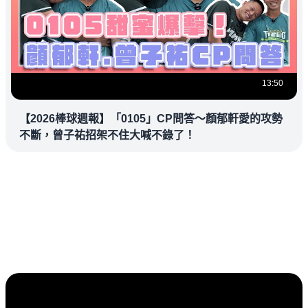
13:50
【2026棒球週報】「0105」CP問答～顏郁軒愛的攻勢
不斷，曾子祐招架不住大喊不錄了！