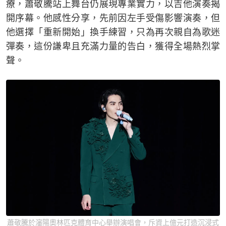
療，蕭敬騰站上舞台仍展現專業實力，以吉他演奏揭
開序幕。他感性分享，先前因左手受傷影響演奏，但
他選擇「重新開始」換手練習，只為再次親自為歌迷
彈奏，這份謙卑且充滿力量的告白，獲得全場熱烈掌
聲。
蕭敬騰於瀋陽奧林匹克體育中心舉辦演唱會，斥資上億元打造沉浸式