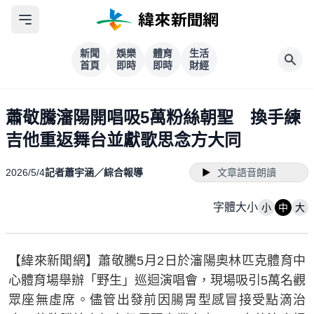
新聞
娛樂
體育
生活
首頁
即時
即時
財經
蕭敬騰瀋陽開唱吸5萬粉絲朝聖 換手練
吉他重返舞台並獻歌思念方大同
2026/5/4
記者蕭宇涵／綜合報導
文章語音朗讀
字體大小
小
中
大
【緯來新聞網】蕭敬騰5月2日於瀋陽奧林匹克體育中
心體育場舉辦「野生」巡迴演唱會，現場吸引5萬名觀
眾座無虛席。儘管出發前因腸胃型感冒接受點滴治