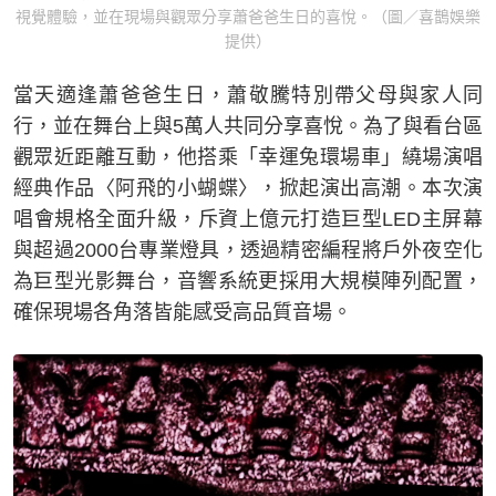
視覺體驗，並在現場與觀眾分享蕭爸爸生日的喜悅。（圖／喜鵲娛樂
提供）
當天適逢蕭爸爸生日，蕭敬騰特別帶父母與家人同
行，並在舞台上與5萬人共同分享喜悅。為了與看台區
觀眾近距離互動，他搭乘「幸運兔環場車」繞場演唱
經典作品〈阿飛的小蝴蝶〉，掀起演出高潮。本次演
唱會規格全面升級，斥資上億元打造巨型LED主屏幕
與超過2000台專業燈具，透過精密編程將戶外夜空化
為巨型光影舞台，音響系統更採用大規模陣列配置，
確保現場各角落皆能感受高品質音場。