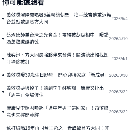
你可能還想看
蕭敬騰瀋陽開唱吸5萬粉絲朝聖 換手練吉他重返舞
2026/5/4
台並獻歌思念方大同
蔡淑臻師弟台灣之光奪金！璽皓被胡瓜相中 曝錯
2026/4/10
過蕭敬騰釀遺憾
陳奕迅、方大同最強夥伴來台灣！關浩德出輯找她
2026/4/1
盯場慘被釘
蕭敬騰曝39歲生日願望 開心迎接家庭「新成員」
2026/3/30
蕭敬騰要壞掉了！聽到李千娜笑爛 康康又扯出
2026/3/22
「周董」全場傻住
康康見李翊君喚起「遭中年男子帶回家」！蕭敬騰
2026/3/22
竟也失控開黃腔
蘇打綠隔16年再同台王菀之 青峰致意方大同：非