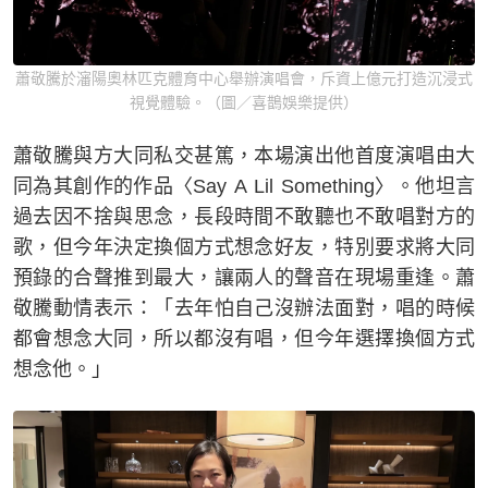
蕭敬騰於瀋陽奧林匹克體育中心舉辦演唱會，斥資上億元打造沉浸式
視覺體驗。（圖／喜鵲娛樂提供）
蕭敬騰與方大同私交甚篤，本場演出他首度演唱由大
同為其創作的作品〈Say A Lil Something〉。他坦言
過去因不捨與思念，長段時間不敢聽也不敢唱對方的
歌，但今年決定換個方式想念好友，特別要求將大同
預錄的合聲推到最大，讓兩人的聲音在現場重逢。蕭
敬騰動情表示：「去年怕自己沒辦法面對，唱的時候
都會想念大同，所以都沒有唱，但今年選擇換個方式
想念他。」