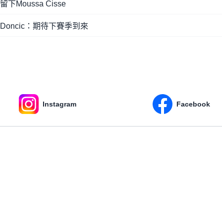
oussa Cisse
oncic：期待下賽季到來
Instagram
Facebook