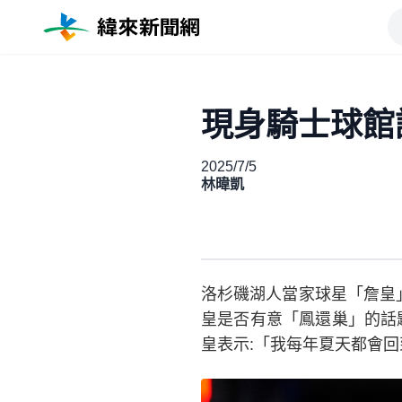
現身騎士球館
2025/7/5
林暐凱
洛杉磯湖人當家球星「詹皇」
皇是否有意「鳳還巢」的話
皇表示:「我每年夏天都會