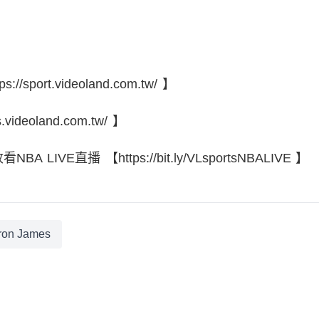
port.videoland.com.tw/ 】
ideoland.com.tw/ 】
 LIVE直播 【https://bit.ly/VLsportsNBALIVE 】
ron James