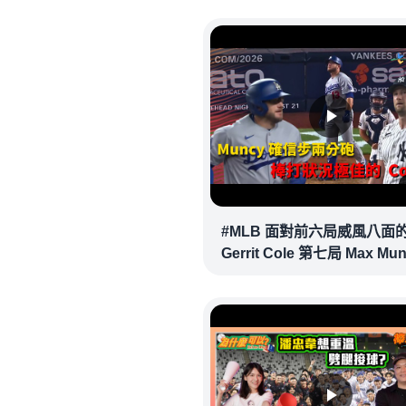
#MLB 面對前六局威風八面
Gerrit Cole 第七局 Max Mu
確信步致勝兩分砲逆轉戰局 !
20260718｜#洛杉磯道奇