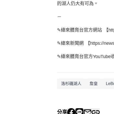
的湖人仍大有可為。
－
✎緯來體育台官方網站 【https://s
✎緯來新聞網 【https://news.v
✎緯來體育台官方YouTube收看NBA
洛杉磯湖人
詹皇
LeB
分享