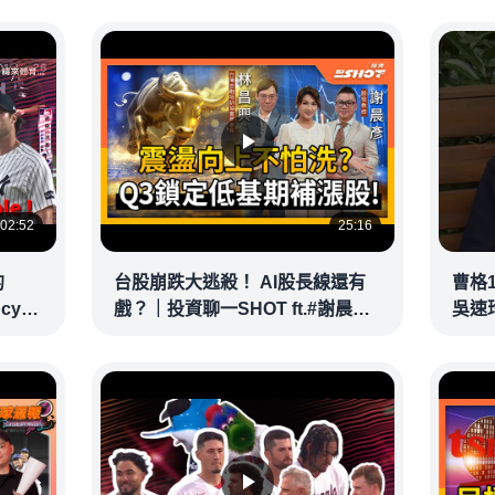
02:52
25:16
的
台股崩跌大逃殺！ AI股長線還有
曹格
ncy
戲？｜投資聊一SHOT ft.#謝晨彥
吳速
｜
#林昌興 20260716完整版
@vid
@vlmoney