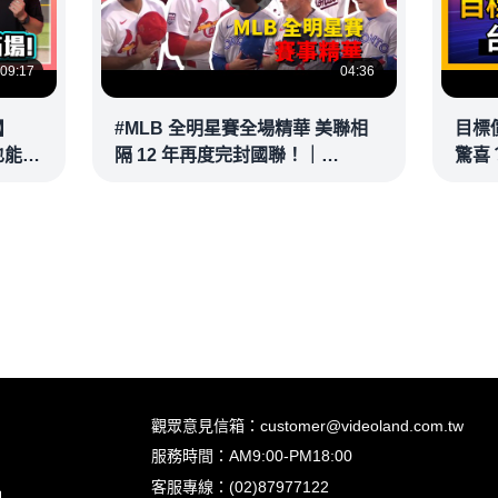
09:17
04:36
】
#MLB 全明星賽全場精華 美聯相
目標
也能滿
隔 12 年再度完封國聯！｜
驚喜？
接球？
20260715
彥 #
@vl
觀眾意見信箱：customer@videoland.com.tw
服務時間：AM9:00-PM18:00
客服專線：(02)87977122