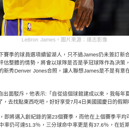
LeBron James。圖片來源：達志影像
行下賽季的球員選項續留湖人，只不過James仍未簽訂新合
s仍會評估整體的情勢，將會以球隊是否是爭冠球隊作為決策，
秀Denver Jones合照，讓人聯想James是不是
親自出面駁斥，他表示:「自從這個球館建成以來，我每年
了，去找點東西吃吧，好好享受7月4日美國國慶日的假期
s，即將邁入創紀錄的第23個賽季，而他在上個賽季平均可繳出
率仍可達51.3％，三分球命中率更是有37.6％，在