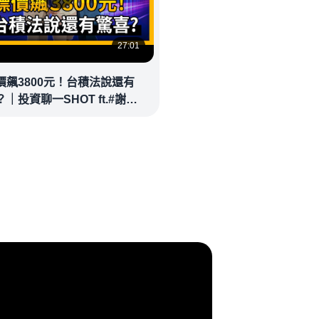
27:01
價飆3800元！台積法說還有
｜投資聊一SHOT ft.#謝晨
林昌興 20260714完整版
money