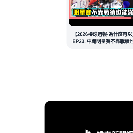
【2026棒球週報-為什麼可以
EP23. 中職明星賽不靠戰績
場！讓潘忠韋也想重溫劈腿
看似歡樂教練都暗中觀察