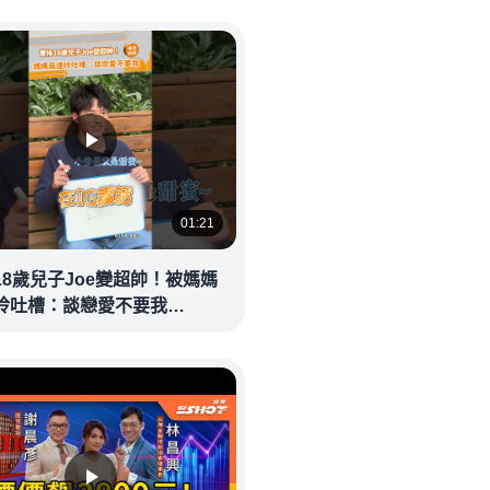
01:21
18歲兒子Joe變超帥！被媽媽
玲吐槽：談戀愛不要我
eolandnews