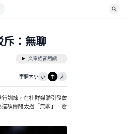
駁斥：無聊
文章語音朗讀
字體大小
小
中
大
館進行訓練，在社群媒體引發詹
為這項傳聞太過「無聊」，詹