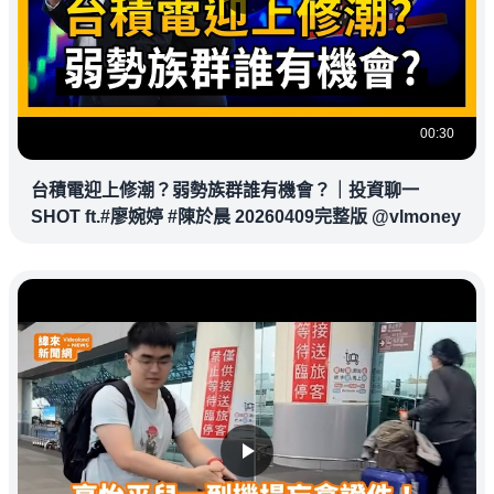
00:30
台積電迎上修潮？弱勢族群誰有機會？｜投資聊一
SHOT ft.#廖婉婷 #陳於晨 20260409完整版 @vlmoney