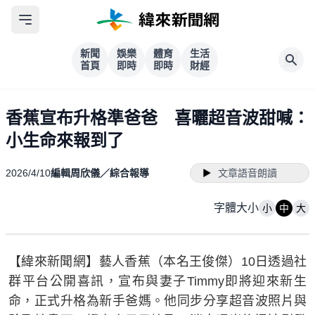
新聞
娛樂
體育
生活
首頁
即時
即時
財經
香蕉宣布升格準爸爸 喜曬超音波甜喊：
小生命來報到了
2026/4/10
編輯周欣儀／綜合報導
文章語音朗讀
字體大小
小
中
大
【緯來新聞網】藝人香蕉（本名王俊傑）10日透過社
群平台公開喜訊，宣布與妻子Timmy即將迎來新生
命，正式升格為新手爸媽。他同步分享超音波照片與