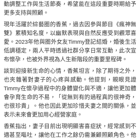
動調整工作與生活節奏，希望能在這段重要時期給予
更多支持與照顧。
現年活躍於綜藝圈的香蕉，過去因參與節目《瘋神無
雙》累積知名度，以幽默表現與自然反應受到觀眾喜
愛。2023年他與圈外女友Timmy登記結婚，婚後生活
低調穩定，兩人平時透過社群分享日常互動，此次宣
布懷孕，也被外界視為人生新階段的重要里程碑。
談到迎接新生命的心情，香蕉坦言，除了期待之外，
也夾雜著對妻子的心疼與感動。他提到，親眼見證
Timmy在懷孕過程中的身體變化與不適，讓他更加體
會孕育生命的不易，「從無到有的過程真的很神奇，
也很珍貴」。他也因此更加珍惜夫妻之間的關係，並
表示未來會更加用心經營家庭。
香蕉指出，妻子目前出現明顯害喜症狀，經常感到不
適甚至嘔吐，讓他在工作之餘仍需兼顧照顧角色。他