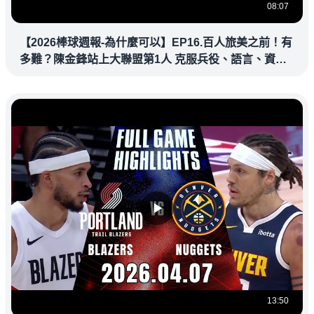
08:07
【2026棒球週報-為什麼可以】EP16.百人旅美之前！有
多難？陳金鋒站上大聯盟第1人 克服兵役、語言、資訊
落差，推開旅美大門改寫台灣棒壇
13:50