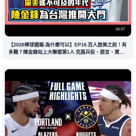
08:07
【2026棒球週報-為什麼可以】EP16.百人旅美之前！有
多難？陳金鋒站上大聯盟第1人 克服兵役、語言、資訊
落差，推開旅美大門改寫台灣棒壇