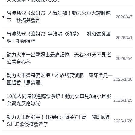
曾沛慈登《浪姐7》人氣狂飆！動力火車大讚師妹
2026/4/7
下一秒搞笑發言
曾沛慈登《浪姐7》無法唱〈夠愛〉 謝和弦發聲
2026/4/1
明：拒絕授權
動力火車一出聲逼出最痛記憶 天心331天不見老
2026/2/4
公看身心科
動力火車還是要吃吧！才放話要減肥 尾牙驚見一
2026/1/28
團超香「馬鈴薯」
10萬人同時殺進購票系統！動力火車見3場小巨蛋
2026/1/25
全賣光反應曝光
動力火車超強手！狂接尾牙吸金7千萬 聞Ella唱
2026/1/20
S.H.E歌侵權發聲了