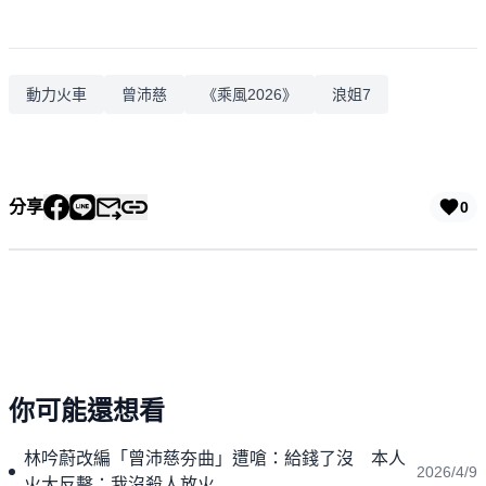
動力火車
曾沛慈
《乘風2026》
浪姐7
分享
0
你可能還想看
林吟蔚改編「曾沛慈夯曲」遭嗆：給錢了沒 本人
2026/4/9
火大反擊：我沒殺人放火