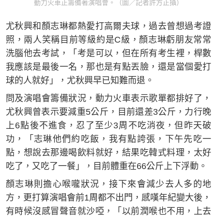
動力火車正籌備著演唱會。（圖／記者許方正攝）
尤秋興和顏志琳都熱愛打高爾夫球，過去曾想過考證
照，兩人笑稱目前等級約是C級，顏志琳虧朋友常常
洗腦他去考試，「考是可以，但在所有考生裡，桿數
我應該是最後一名，那也是有點丟臉，還是當個愛打
球的人就好」，尤秋興早已知難而退。
問及演唱會籌備狀況，動力火車表示歌單都排好了，
尤秋興曾表示要減重5公斤，目前還差3公斤，力行晚
上6點後不進食，忍了至少3周不吃消夜，但昨天破
功，「志琳他們約吃飯，我有點誇張，下午先吃一
點，想說去那邊喝飲料就好，結果吃韓式料理，太好
吃了，又吃了一餐」，目前體重在66公斤上下浮動。
顏志琳則擔心喉嚨狀況，接下來會減少去人多的地
方，更打算演唱會前1周都不出門，感嘆年紀變大後，
有時候沒感冒聲音就沙啞，「以前潤喉也不用，上去