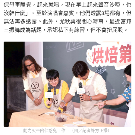
保母車睡覺，起來就唱，現在早上起來聲音沙啞，也
沒幹什麼」。至於演唱會嘉賓，他們透露3場都有，但
無法再多透露。此外，尤秋興很關心時事，最近富邦
三振舞成為話題，承認私下有練習，但不會扭屁股。
動力火車陪伴憨兒工作。（圖／記者許方正攝）