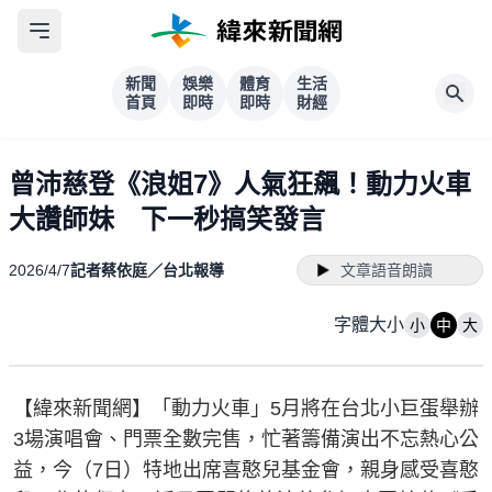
新聞
娛樂
體育
生活
首頁
即時
即時
財經
曾沛慈登《浪姐7》人氣狂飆！動力火車
大讚師妹 下一秒搞笑發言
2026/4/7
記者蔡依庭／台北報導
文章語音朗讀
字體大小
小
中
大
【緯來新聞網】「動力火車」5月將在台北小巨蛋舉辦
3場演唱會、門票全數完售，忙著籌備演出不忘熱心公
益，今（7日）特地出席喜憨兒基金會，親身感受喜憨