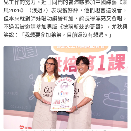
兒工作的努力。近日同門的曾沛慈參加中國綜藝《乘
風2026》（浪姐7）表現獲好評，他們坦言還沒看，
但本來就對師妹唱功讚譽有加，誇長得漂亮又會唱，
不過若被邀請參加男版《披荊斬棘的哥哥》，尤秋興
笑說：「我想要參加弟弟，目前還沒有想過。」