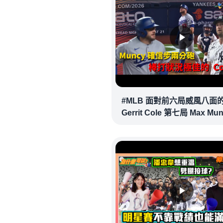
#MLB 面對前六局威風八面
Gerrit Cole 第七局 Max Mu
確信步致勝兩分砲逆轉戰局 !
20260718｜#洛杉磯道奇