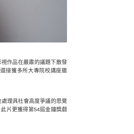
影視作品在嚴肅的議題下散發
還接獲多所大專院校講座邀
地處理具社會高度爭議的思覺
此片更獲得第54屆金鐘獎戲