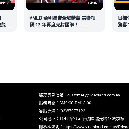
09:17
04:36
】
#MLB 全明星賽全場精華 美聯相
目標
也能滿
隔 12 年再度完封國聯！｜
驚喜？
接球？
20260715
彥 #
@vl
觀眾意見信箱：customer@videoland.com.tw
服務時間：AM9:00-PM18:00
客服專線：(02)87977122
公司地址：11492台北市內湖區瑞光路480號3樓
隱私權聲明：
https://www.videoland.com.tw/Priva