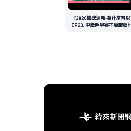
【2026棒球週報-為什麼可以
EP23. 中職明星賽不靠戰績
場！讓潘忠韋也想重溫劈腿
看似歡樂教練都暗中觀察