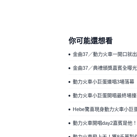
你可能還想看
金曲37／動力火車一開口就
金曲37／典禮頒獎嘉賓全曝
動力火車小巨蛋連唱3場落幕
動力火車小巨蛋開唱最終場撞
Hebe驚喜現身動力火車小
動力火車開唱day2嘉賓是
動力火車飛上天！獲8千萬製