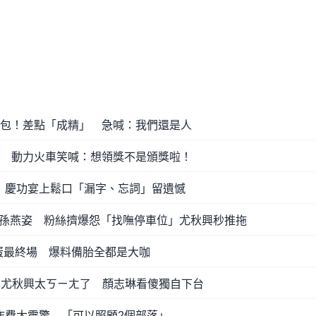
出包！差點「成精」 急喊：我們還是人
光 動力火車笑喊：想領獎不是頒獎啦！
 慶功宴上鬆口「漏字、忘詞」留遺憾
孫燕姿 粉絲擠爆怨「找嘸停車位」尤秋興秒推拖
巨蛋最終場 爆料備胎全都是大咖
他！尤秋興太ㄎㄧㄤ了 顏志琳看傻獨自下台
作費太震驚 「可以照顧2個部落」