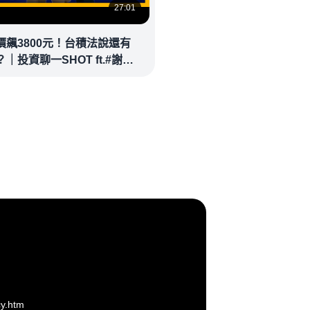
27:01
價飆3800元！台積法說還有
｜投資聊一SHOT ft.#謝晨
林昌興 20260714完整版
money
cy.htm