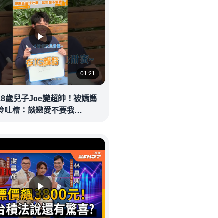
01:21
18歲兒子Joe變超帥！被媽媽
玲吐槽：談戀愛不要我
eolandnews