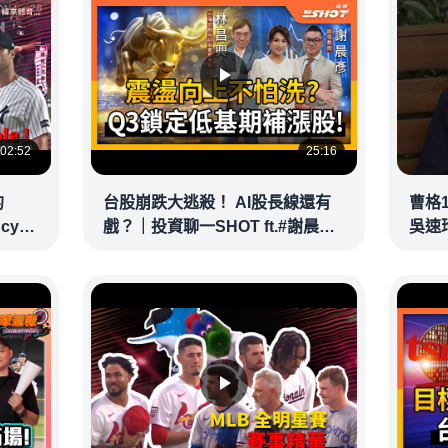
02:52
25:16
的
台股崩跌大逃殺！ AI股長線還有
曹格
ncy
戲？｜投資聊一SHOT ft.#謝晨彥
吳速
｜
#林昌興 20260716完整版
@vid
@vlmoney