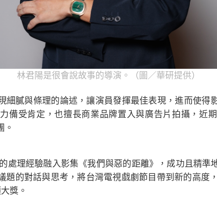
林君陽是很會說故事的導演。（圖／華研提供）
現細膩與條理的論述，讓演員發揮最佳表現，進而使得
力備受肯定，也擅長商業品牌置入與廣告片拍攝，近期
團。
情感的處理經驗融入影集《我們與惡的距離》，成功且精準
議題的對話與思考，將台灣電視戲劇節目帶到新的高度，
項大獎。