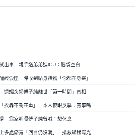
就出事 親手送弟弟進ICU：腦袋空白
誦經淚崩 曝收到貼身禮物「你都在身邊」
 遺孀突揭傅子純離世「第一時間」真相
「挨轟不夠莊重」 本人傻眼反擊：有事嗎
夢 翁家明曝傅子純曾喊：想休息
上多處瘀青「回台仍沒消」 搶救過程曝光