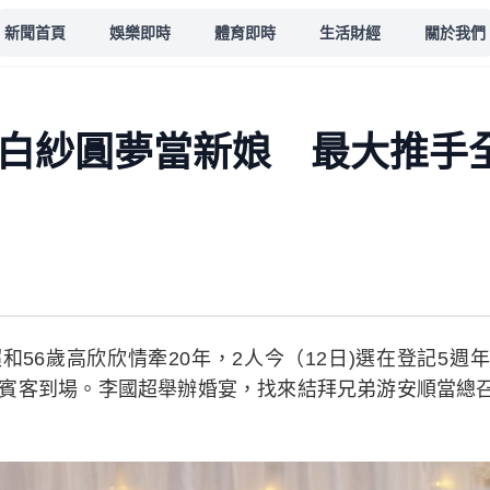
新聞首頁
娛樂即時
體育即時
生活財經
關於我們
披白紗圓夢當新娘 最大推手
和56歲高欣欣情牽20年，2人今（12日)選在登記5
0位賓客到場。李國超舉辦婚宴，找來結拜兄弟游安順當總