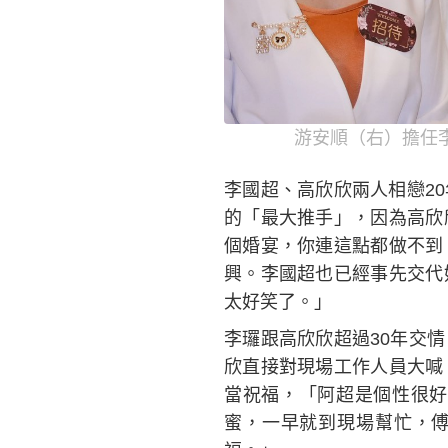
游安順（右）擔任
李國超、高欣欣兩人相戀2
的「最大推手」，因為高欣
個婚宴，你連這點都做不到
興。李國超也已經事先交代
太好笑了。」
李㼈跟高欣欣超過30年交
欣直接對現場工作人員大喊
當祝福，「阿超是個性很好
蜜，一早就到現場幫忙，傅