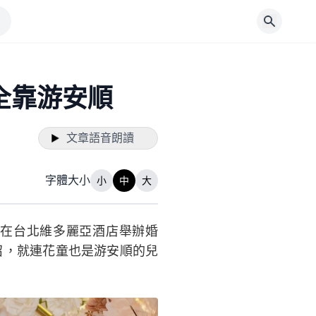
全靠游安順
文章語音朗讀
字體大小
小
中
大
週年在台北維多麗亞酒店舉辦婚
召，就連花童也是游安順的兒