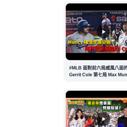
#MLB 面對前六局威風八面
Gerrit Cole 第七局 Max Mu
確信步致勝兩分砲逆轉戰局 !
20260718｜#洛杉磯道奇