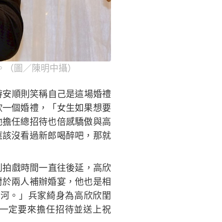
。（圖／陳明中攝）
游安順則笑稱自己是這場婚禮
欣一個婚禮，「女生如果想要
他擔任總招待也倍感驕傲與高
應該沒看過新郎喝醉吧，那就
到拍戲時間一直往後延，高欣
對於兩人補辦婚宴，他也是相
河。」兵家綺身為高欣欣閨
一定要來擔任招待並送上祝