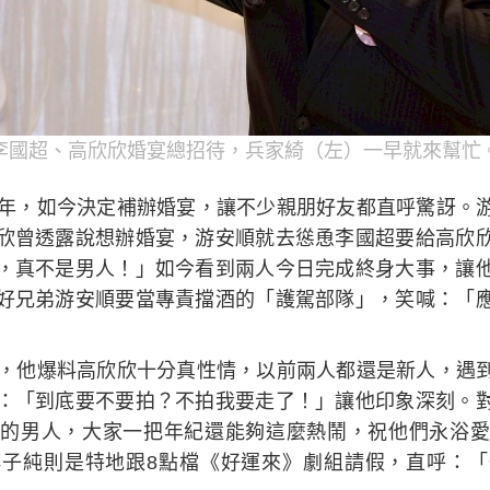
李國超、高欣欣婚宴總招待，兵家綺（左）一早就來幫忙
0年，如今決定補辦婚宴，讓不少親朋好友都直呼驚訝。
欣曾透露說想辦婚宴，游安順就去慫恿李國超要給高欣
，真不是男人！」如今看到兩人今日完成終身大事，讓
好兄弟游安順要當專責擋酒的「護駕部隊」，笑喊：「
情，他爆料高欣欣十分真性情，以前兩人都還是新人，遇
：「到底要不要拍？不拍我要走了！」讓他印象深刻。
的男人，大家一把年紀還能夠這麼熱鬧，祝他們永浴愛
子純則是特地跟8點檔《好運來》劇組請假，直呼：「