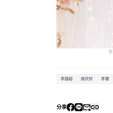
李
李國超
高欣欣
李㼈
分享