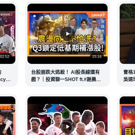
02:52
25:16
的
台股崩跌大逃殺！ AI股長線還有
曹格
ncy
戲？｜投資聊一SHOT ft.#謝晨彥
吳速
｜
#林昌興 20260716完整版
@vid
@vlmoney