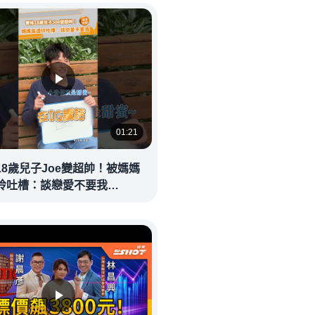
01:21
18歲兒子Joe變超帥！被媽媽
玲吐槽：談戀愛不要我
eolandnews