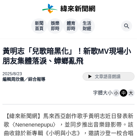
新聞
娛樂
體育
生活
首頁
即時
即時
財經
黃明志「兒歌暗黑化」！新歌MV現場小
朋友集體落淚、蟑螂亂飛
2025/8/23
文章語音朗讀
編輯周欣儀／綜合報導
字體大小
小
中
大
【緯來新聞網】馬來西亞創作歌手黃明志近日發表新
歌〈Nenenenepupu〉，並同步推出音樂錄影帶。該
曲收錄於新專輯《小明與小志》，邀請沙登一校合唱