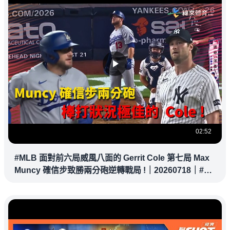
02:52
#MLB 面對前六局威風八面的 Gerrit Cole 第七局 Max
Muncy 確信步致勝兩分砲逆轉戰局 !｜20260718｜#洛
杉磯道奇