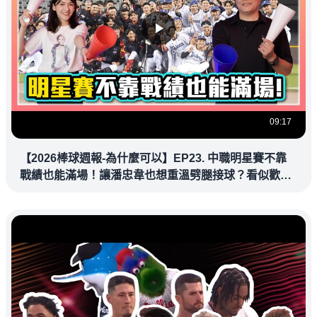
09:17
【2026棒球週報-為什麼可以】EP23. 中職明星賽不靠
戰績也能滿場！讓潘忠韋也想重溫劈腿接球？看似歡樂
教練都暗中觀察