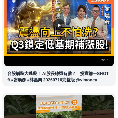
25:16
台股崩跌大逃殺！ AI股長線還有戲？｜投資聊一SHOT
ft.#謝晨彥 #林昌興 20260716完整版 @vlmoney