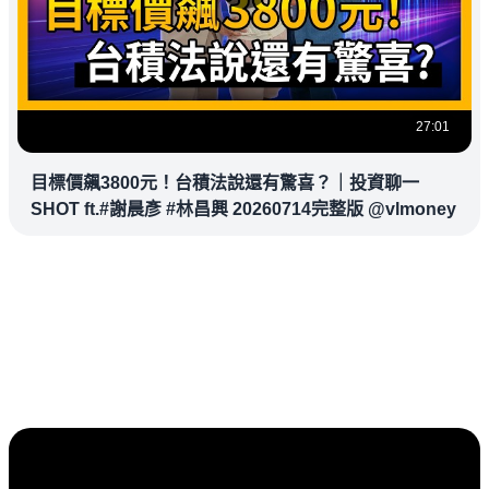
27:01
目標價飆3800元！台積法說還有驚喜？｜投資聊一
SHOT ft.#謝晨彥 #林昌興 20260714完整版 @vlmoney