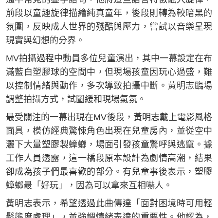
前段以童趣旋律描繪純真童年，後段則轉為較暗黑的
氛圍，反映成人世界的殘酷與壓力，嘗試以音樂呈現
現實與幻想的分界。
MV拍攝過程中動員多位兒童演出，其中一幕設定在布
滿藍白塑膠球的空間中，但現場孩童因玩心過盛，難
以控制情緒與動作，多次導致拍攝中斷。黃明志臨場
調整拍攝方式，試圖緩和現場氣氛。
最受關注的一幕出現在MV後段，黃明志戴上電影風格
面具，模仿經典驚悚角色出現在兒童房內，並從空中
灑下大量塑膠製蟑螂，場面引發孩童驚呼與逃竄。據
工作人員透露，這一橋段原本設計為劇情高潮，結果
卻成為孩子們最喜歡的部分。有兒童事後表示，塑膠
蟑螂最「好玩」，因為可以拿來互相嚇人。
黃明志表示，希望透過此曲傳達「面對困境時可用輕
鬆態度處理」，並強調情緒表達的重要性。他認為，