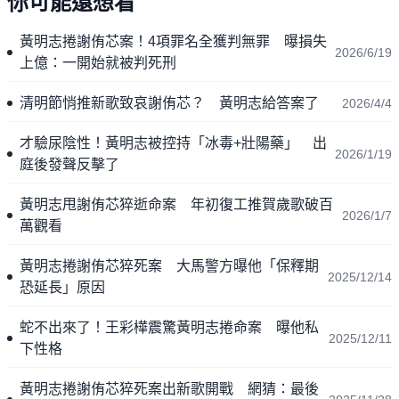
你可能還想看
黃明志捲謝侑芯案！4項罪名全獲判無罪 曝損失
2026/6/19
上億：一開始就被判死刑
清明節悄推新歌致哀謝侑芯？ 黃明志給答案了
2026/4/4
才驗尿陰性！黃明志被控持「冰毒+壯陽藥」 出
2026/1/19
庭後發聲反擊了
黃明志甩謝侑芯猝逝命案 年初復工推賀歲歌破百
2026/1/7
萬觀看
黃明志捲謝侑芯猝死案 大馬警方曝他「保釋期
2025/12/14
恐延長」原因
蛇不出來了！王彩樺震驚黃明志捲命案 曝他私
2025/12/11
下性格
黃明志捲謝侑芯猝死案出新歌開戰 網猜：最後