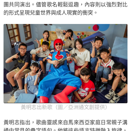
團共同演出。儘管歌名輕鬆逗趣，內容則以強烈對比
的形式呈現兒童世界與成人現實的衝突。
黃明志出新歌（圖／亞洲通文創提供）
黃明志指出，歌曲靈感來自馬來西亞家庭日常親子溝
通中常見的疊字語句。他將這些語言特徵融入旋律，