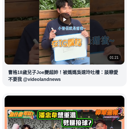
01:21
曹格18歲兒子Joe變超帥！被媽媽吳速玲吐槽：談戀愛
不要我 @videolandnews