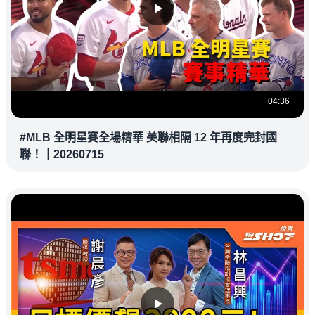
04:36
#MLB 全明星賽全場精華 美聯相隔 12 年再度完封國
聯！｜20260715