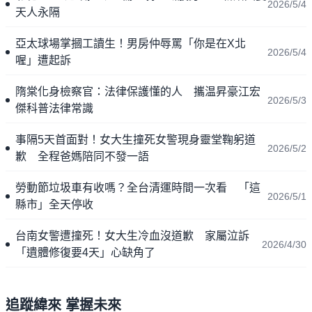
2026/5/4
天人永隔
亞太球場掌摑工讀生！男房仲辱罵「你是在X北
2026/5/4
喔」遭起訴
隋棠化身檢察官：法律保護懂的人 攜温昇豪江宏
2026/5/3
傑科普法律常識
事隔5天首面對！女大生撞死女警現身靈堂鞠躬道
2026/5/2
歉 全程爸媽陪同不發一語
勞動節垃圾車有收嗎？全台清運時間一次看 「這
2026/5/1
縣市」全天停收
台南女警遭撞死！女大生冷血沒道歉 家屬泣訴
2026/4/30
「遺體修復要4天」心缺角了
追蹤緯來 掌握未來