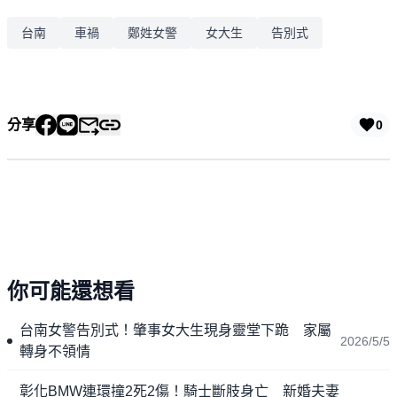
台南
車禍
鄭姓女警
女大生
告別式
分享
0
你可能還想看
台南女警告別式！肇事女大生現身靈堂下跪 家屬
2026/5/5
轉身不領情
彰化BMW連環撞2死2傷！騎士斷肢身亡 新婚夫妻