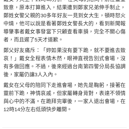
致意，原本打算進入，結果遭到鄭家兄弟伸手制止，
鄭姓女警父親的30多年好友一見到女大生，頓時怒火
中燒，他可以說是看著鄭姓女警長大的，看到新聞報
導肇事者戴女事發當下只顧查看車損，完全不關心傷
者，而且遲了5天才道歉。
鄭父好友痛斥：「妳如果沒有要下跪，就不要進去致
哀！」戴女全程表情木然，眼神直視告別式會場，沒
有多做回應。不過，後來經過台南第四警分局長協調
後，家屬仍讓3人入內。
戴女在父母的陪同下走進會場，她先是鞠躬，接著在
靈前下跪，神情哀戚，但家屬轉身背對，表達不領情
與心中的不滿。在跪拜完畢後，一家人退出會場，在
12時14分左右低頭快步離開。