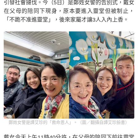
引發社會撻伐。今（5日）是鄭姓女警的告別式，戴女
在父母的陪同下現身，原本要進入靈堂但被制止，
「不跪不准進靈堂」，後來家屬才讓3人入內上香。
鄭姓女警是譚艾珍的「救命恩人」。（圖／翻攝自譚艾珍臉書）
戴女今天上午11時40分許，在父母的陪同下前往靈堂