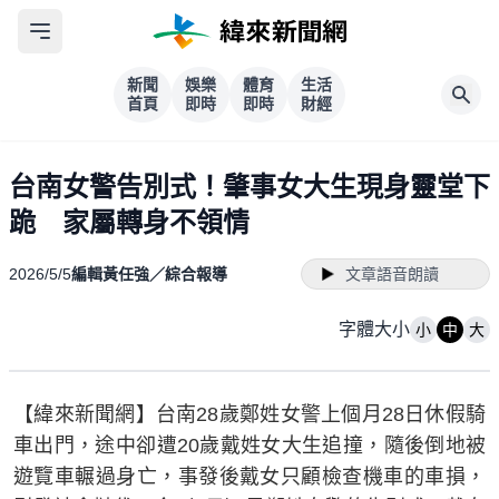
新聞
娛樂
體育
生活
首頁
即時
即時
財經
台南女警告別式！肇事女大生現身靈堂下
跪 家屬轉身不領情
2026/5/5
編輯黃任強／綜合報導
文章語音朗讀
字體大小
小
中
大
【緯來新聞網】台南28歲鄭姓女警上個月28日休假騎
車出門，途中卻遭20歲戴姓女大生追撞，隨後倒地被
遊覽車輾過身亡，事發後戴女只顧檢查機車的車損，