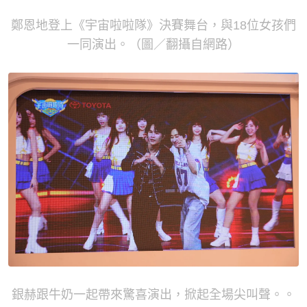
鄭恩地登上《宇宙啦啦隊》決賽舞台，與18位女孩們
一同演出。（圖／翻攝自網路）
銀赫跟牛奶一起帶來驚喜演出，掀起全場尖叫聲。。