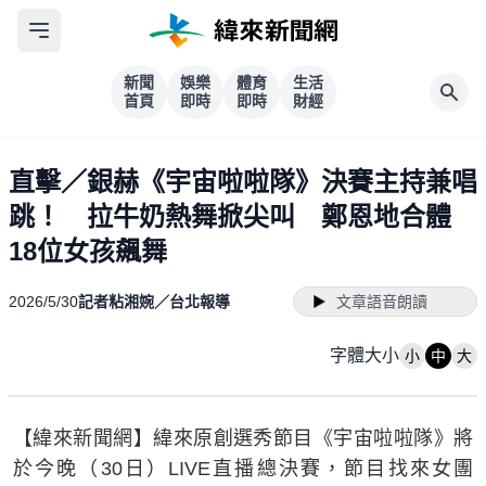
新聞
娛樂
體育
生活
首頁
即時
即時
財經
直擊／銀赫《宇宙啦啦隊》決賽主持兼唱
跳！ 拉牛奶熱舞掀尖叫 鄭恩地合體
18位女孩飆舞
2026/5/30
記者粘湘婉／台北報導
文章語音朗讀
字體大小
小
中
大
【緯來新聞網】緯來原創選秀節目《宇宙啦啦隊》將
於今晚（30日）LIVE直播總決賽，節目找來女團