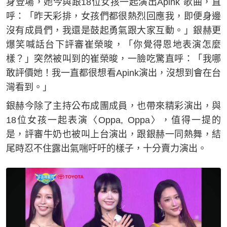
身登場，她今與跟18位女孩一起演出Apink 歌曲，直
呼：「昨天彩排，女孩們都很熱烈回應我，即便身邊
沒有成員們，我還是鼓起勇氣跟大家互動。」銀赫更
爆笑喊話台下評審崔榮晙，「你覺得恩地表演怎麼
樣？」突然被叫到的崔榮晙，一臉吃驚直呼：「我哪
敢評價她！我一直都很想看Apink演出，沒想到會在台
灣看到。」
銀赫今除了主持公布成團成員，也帶來精彩演出，與
18位女孩一起表演〈Oppa, Oppa〉，值得一提的
是，評審牛奶也被叫上台演出，跟銀赫一同熱舞，結
尾時忍不住露出氣喘吁吁的樣子，十分賣力演出。