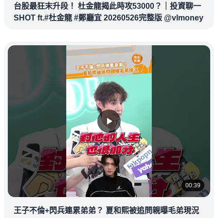
台股最狂末升段！ 杜金龍揭此時攻53000？｜投資聊一
SHOT ft.#杜金龍 #鄭廳宜 20260526完整版 @vlmoney
00:39
王子不倫+閃兵連累弟弟？ 夏和熙被追問親曝毛弟現況