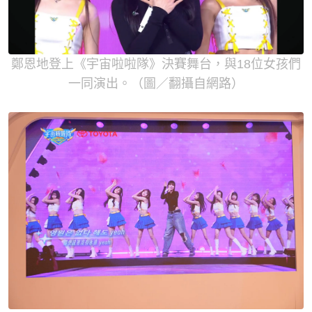
鄭恩地登上《宇宙啦啦隊》決賽舞台，與18位女孩們
一同演出。（圖／翻攝自網路）