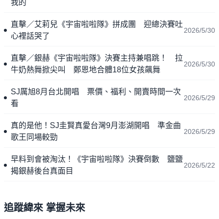
我的
直擊／艾莉兒《宇宙啦啦隊》拼成團 迎總決賽吐
2026/5/30
心裡話哭了
直擊／銀赫《宇宙啦啦隊》決賽主持兼唱跳！ 拉
2026/5/30
牛奶熱舞掀尖叫 鄭恩地合體18位女孩飆舞
SJ厲旭8月台北開唱 票價、福利、開賣時間一次
2026/5/29
看
真的是他！SJ圭賢真愛台灣9月澎湖開唱 準金曲
2026/5/29
歌王同場較勁
早料到會被淘汰！《宇宙啦啦隊》決賽倒數 鹽鹽
2026/5/22
揭銀赫後台真面目
追蹤緯來 掌握未來