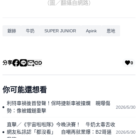
（圖／翻攝自網路）
銀赫
牛奶
SUPER JUNIOR
Apink
恩地
分享
0
你可能還想看
利特車禍後首發聲！保時捷新車被撞爛 親曝傷
2026/5/30
勢：像被鐵鎚重擊
直擊／《宇宙啦啦隊》今晚決賽！ 牛奶太毒舌收
網友私訊認「都沒看」 自嘲再就業爆：B2哥逼
2026/5/30