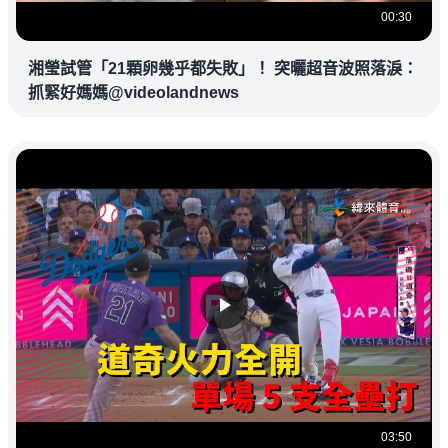
00:30
湘瑩試管「21顆卵幾乎都失敗」！ 突曬超音波照落淚：
抓緊好媽媽@videolandnews
03:50