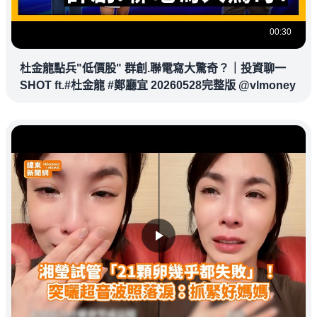
00:30
杜金龍點兵"低價股" 群創.聯電寫大驚奇？｜投資聊一
SHOT ft.#杜金龍 #鄭廳宜 20260528完整版 @vlmoney