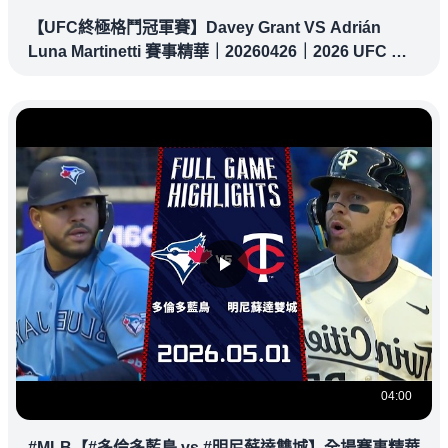
【UFC終極格鬥冠軍賽】Davey Grant VS Adrián
Luna Martinetti 賽事精華｜20260426｜2026 UFC 鎖
定緯來！
04:00
#MLB【#多倫多藍鳥 vs #明尼蘇達雙城】全場賽事精華