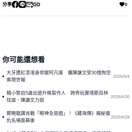
分享
0
你可能還想看
大牙遭紅漆潑身慘變阿凡達 攜陳謙文受30億掏空
2026/5/4
案現世報
楊小黎自5歲出道升格製作人 跨界玩實境節目林
2026/4/30
玟誼、陳謙文力挺
鄭曉龍讚肖戰「眼神全是戲」！《藏海傳》揭秘復
2026/4/28
仇名場面幕後