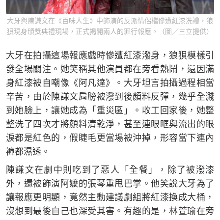
大牙與陳謙文在《百味人生》中飾演的反派情侶檔慘遭紅漆洗禮，狼
狽現身頒獎典禮現場，正式揭開兩人的罪行報應。（圖／三立提供）
大牙在拍攝這場報應戲時慘遭紅漆潑身，狼狽模樣引
發全場關注。她笑稱其他演員都在旁看熱鬧，還因滿
身紅漆被自嘲像《阿凡達》。大牙坦言拍攝過程相當
辛苦，由於陳謙文肩膀被潑到後顏料反彈，幾乎全濺
到她臉上，讓她成為「重災區」。收工回家後，她整
整洗了四次才將顏料清乾淨，甚至連眼眶與流出的眼
淚都是紅色的，假睫毛更當場被沖掉，形容當下連內
褲都濕透。
陳謙文在劇中則吃到了惡人「全餐」，除了被潑漆
外，還被飾演阿嬤的張琴重甩巴掌。他笑說大牙為了
讓報應更明顯，竟然主動建議劇組將紅漆換成大桶，
沒想到最後自己也深受其害。有趣的是，林萱瑜在旁