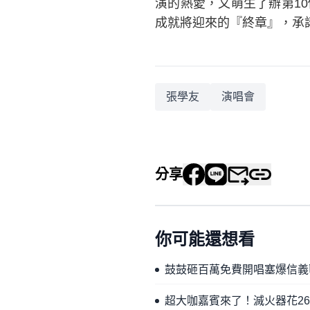
演的熱愛，又萌生了辦第1
成就將迎來的『終章』，承
張學友
演唱會
分享
你可能還想看
鼓鼓砸百萬免費開唱塞爆信義
超大咖嘉賓來了！滅火器花2