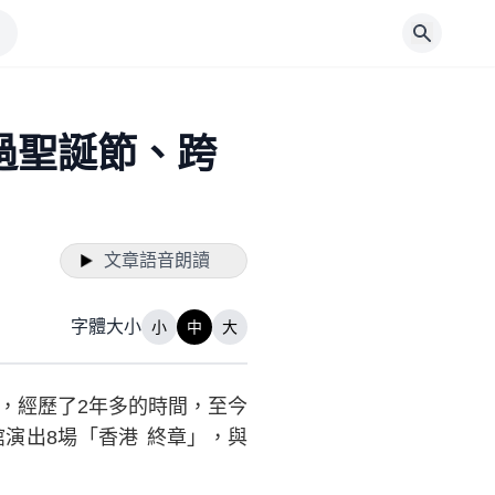
過聖誕節、跨
文章語音朗讀
字體大小
小
中
大
》，經歷了2年多的時間，至今
館演出8場「香港 終章」，與