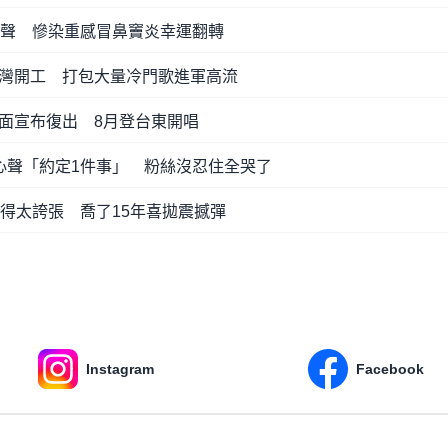
獻聲 慘染重感冒鼻竇炎幸運翻轉
灣開工 打包大量冷門歌進軍高流
面宣布復出 8月登台東開唱
心聲「約定1件事」 粉絲沒忍住全哭了
美得太誇張 喬了15年喜拋震撼彈
Instagram
Facebook