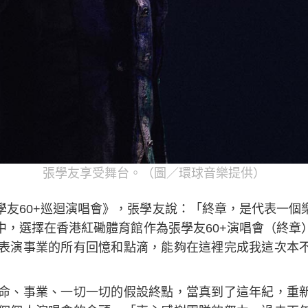
張學友享受舞台。（圖／環球音樂提供）
學友60+巡迴演唱會》，張學友說：「終章，是代表一個
中，選擇在香港紅磡體育館作為張學友60+演唱會（終章
唱表演事業的所有回憶和點滴，能夠在這裡完成我這次本
」
生命、事業、一切一切的假設終點，當真到了這年紀，重