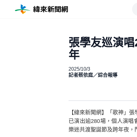
張學友巡演唱
年
2025/10/3
記者蔡依庭／綜合報導
【緯來新聞網】「歌神」張學
已演出逾280場，個人演唱
樂迷共渡聖誕節及跨年夜，門票