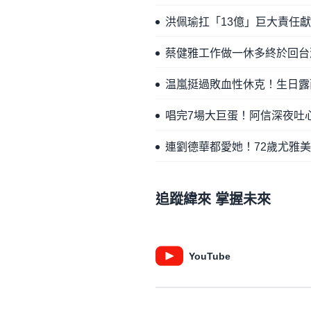
洪佩瑜扛「13億」巨大責任
蔡健雅工作做一休多終於回台
温嵐挺過敗血性休克！生日露
唱完7場大巨蛋！阿信深夜吐
連劉德華都愛她！72歲尤雅
追蹤緯來 掌握未來
YouTube