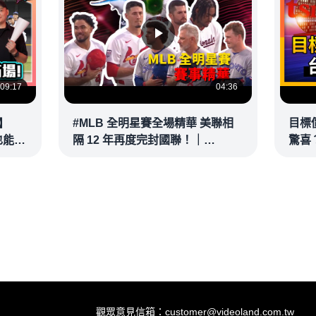
09:17
04:36
】
#MLB 全明星賽全場精華 美聯相
目標
也能滿
隔 12 年再度完封國聯！｜
驚喜？
接球？
20260715
彥 #
@vl
觀眾意見信箱：customer@videoland.com.tw