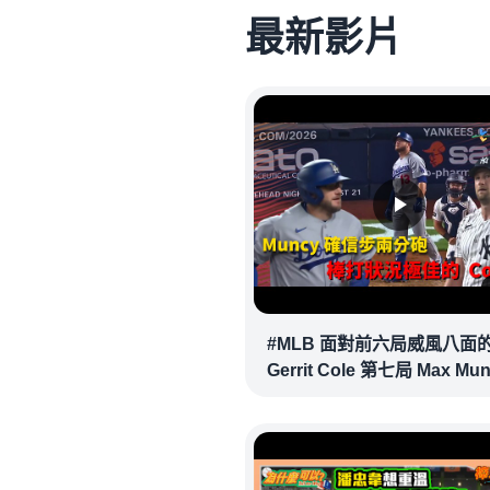
最新影片
#MLB 面對前六局威風八面
Gerrit Cole 第七局 Max Mu
確信步致勝兩分砲逆轉戰局 !
20260718｜#洛杉磯道奇