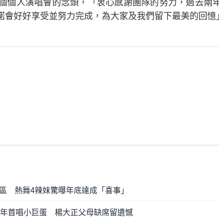
0個個人演唱會的念頭，「衷心感謝團隊的努力，過去兩
諾會好好享受並努力完成，為大家及我們留下最美的回憶
區 熱舞4辣妹驚曝年底達成「喜事」
6年首唱小巨蛋 楊大正父母缺席留遺憾