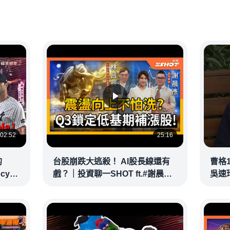
02:52
25:16
的
台股崩跌大逃殺！ AI股長線還有
曹格
ncy
戲？｜投資聊一SHOT ft.#謝晨彥
吳速
｜
#林昌興 20260716完整版
@vid
@vlmoney