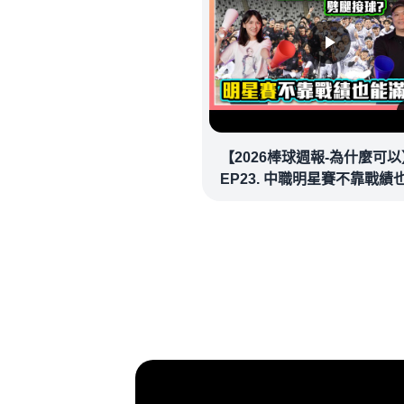
【2026棒球週報-為什麼可以
EP23. 中職明星賽不靠戰績
場！讓潘忠韋也想重溫劈腿
看似歡樂教練都暗中觀察