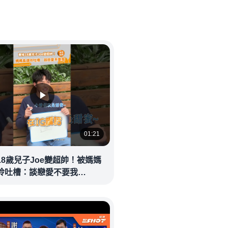
01:21
18歲兒子Joe變超帥！被媽媽
玲吐槽：談戀愛不要我
eolandnews