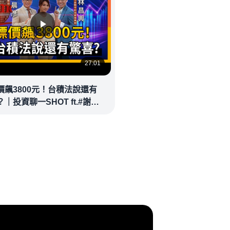
27:01
價飆3800元！台積法說還有
｜投資聊一SHOT ft.#謝晨
林昌興 20260714完整版
money