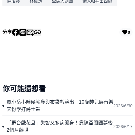
陳昭婷
林俊逸
全民大劇團
情人哏裡出西施
分享
0
你可能還想看
鳳小岳小時候就參與布袋戲演出 10歲帥兒展音樂
2026/6/30
天份學打爵士鼓
「野台戲花旦」失智又多病纏身！靠陳亞蘭圓夢後
2026/6/17
2個月離世