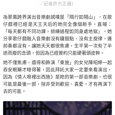
／記者許方正攝）
孫翠鳳跨界演出音樂劇感嘆是「隔行如隔山」，在歌
仔戲裡已經是天王天后的她完全像個新手，直喊：
「每天都有不同功課，排練過程如同身處地獄」，她
分享歌仔戲融入音樂劇沒有鑼鼓點、沒有主旋律，連
前奏都沒有，讓她天天都很焦慮，生平第一次有了半
途而廢的念頭，但因為已經簽約只能硬著頭皮幹。
她不僅焦慮，還得和飾演「東施」的女兒陳昭婷一起
吞安眠藥才睡得著，因此拜託大家一定要來看演出，
因為《情人哏裡出西施》是她的第一部音樂劇，也很
可能是最後一部，除非受到歡迎、喜愛，才有再演下
去的可能。