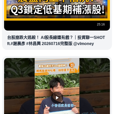
25:16
台股崩跌大逃殺！ AI股長線還有戲？｜投資聊一SHOT
ft.#謝晨彥 #林昌興 20260716完整版 @vlmoney