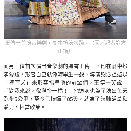
王傳一首演音樂劇，劇中扮演勾踐。（圖／記者許方
正攝）
而另一位首次演出音樂劇的還有王傳一，他在劇中扮
演勾踐，形容自己就像轉學生一般，導演謝念祖還以
「導盲犬」來形容指導他的前輩們，王傳一笑說：
「對我來說，像燈塔一樣！」他這次也為了演出每天
跑步5公里，至今已持續了85天，就為了練肺活量和
體力，相當敬業。