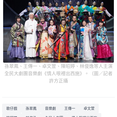
孫翠鳳、王傳一、卓文萱、陳昭婷、林俊逸等人主演
全民大劇團音樂劇《情人哏裡出西施》。（圖／記者
許方正攝
歌仔戲
孫翠鳳
音樂劇
王傳一
卓文萱