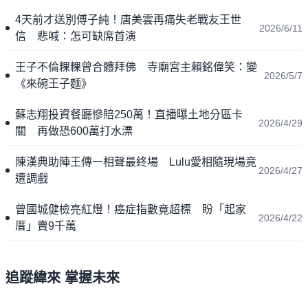
4天前才送別傅子純！唐美雲再痛失老戰友王世
2026/6/11
信 悲喊：怎可缺席首演
王子不倫粿粿曾合體拜佛 寺廟宮主賴銘偉笑：變
2026/5/7
《來碗王子麵》
蘇志翔投資餐廳慘賠250萬！直播曝土地分區卡
2026/4/29
關 再做恐600萬打水漂
陳漢典助陣王傳一相聲最終場 Lulu愛相隨現場竟
2026/4/27
遭調戲
曾國城健檢亮紅燈！癌症指數竟超標 盼「起家
2026/4/22
厝」賣9千萬
追蹤緯來 掌握未來