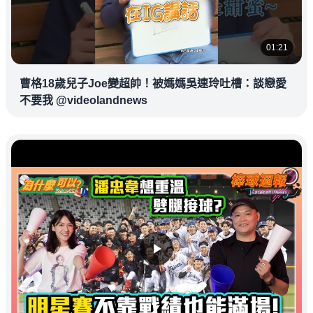
01:21
曹格18歲兒子Joe變超帥！被媽媽吳速玲吐槽：談戀愛
不要我 @videolandnews