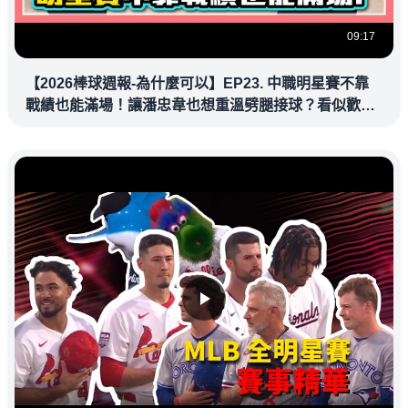
09:17
【2026棒球週報-為什麼可以】EP23. 中職明星賽不靠
戰績也能滿場！讓潘忠韋也想重溫劈腿接球？看似歡樂
教練都暗中觀察