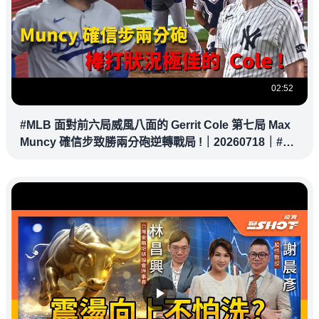
02:52
#MLB 面對前六局威風八面的 Gerrit Cole 第七局 Max
Muncy 確信步致勝兩分砲逆轉戰局 !｜20260718｜#洛
杉磯道奇