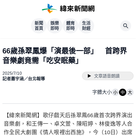
新聞
娛樂
體育
生活
首頁
即時
即時
財經
66歲孫翠鳳爆「演最後一部」 首跨界
音樂劇竟需「吃安眠藥」
2025/7/10
文章語音朗讀
記者蕭宇涵／台北報導
字體大小
小
中
大
【緯來新聞網】歌仔戲天后孫翠鳳66歲首次跨界演出
音樂劇，和王傳一、卓文萱、陳昭婷、林俊逸等人合
作全民大劇團《情人哏裡出西施》，今（10日）出席