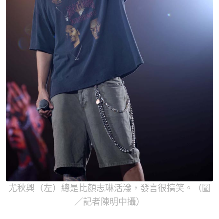
尤秋興（左）總是比顏志琳活潑，發言很搞笑。（圖
／記者陳明中攝）