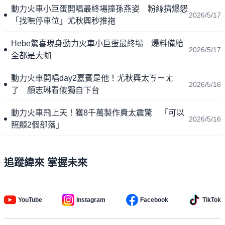
動力火車小巨蛋開唱最終場撞孫燕姿 粉絲擠爆怨
2026/5/17
「找嘸停車位」尤秋興秒推拖
Hebe驚喜現身動力火車小巨蛋最終場 爆料備胎
2026/5/17
全都是大咖
動力火車開唱day2嘉賓是他！尤秋興太ㄎㄧㄤ
2026/5/16
了 顏志琳看傻獨自下台
動力火車飛上天！獲8千萬製作費太震驚 「可以
2026/5/16
照顧2個部落」
追蹤緯來 掌握未來
YouTube
Instagram
Facebook
TikTok