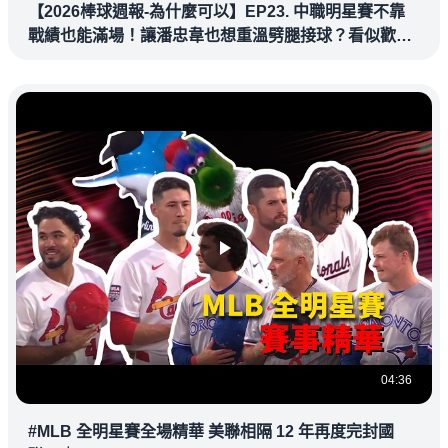
【2026棒球週報-為什麼可以】EP23. 中職明星賽不靠
戰績也能滿場！讓潘忠韋也想重溫劈腿接球？看似歡樂
教練都暗中觀察
04:36
#MLB 全明星賽全場精華 美聯相隔 12 年再度完封國