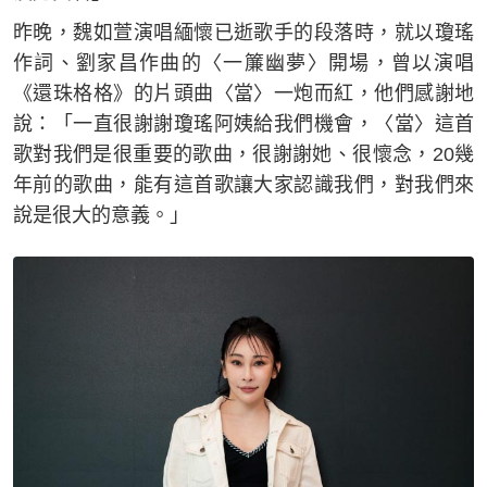
昨晚，魏如萱演唱緬懷已逝歌手的段落時，就以瓊瑤
作詞、劉家昌作曲的〈一簾幽夢〉開場，曾以演唱
《還珠格格》的片頭曲〈當〉一炮而紅，他們感謝地
說：「一直很謝謝瓊瑤阿姨給我們機會，〈當〉這首
歌對我們是很重要的歌曲，很謝謝她、很懷念，20幾
年前的歌曲，能有這首歌讓大家認識我們，對我們來
說是很大的意義。」