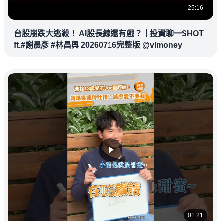
25:16
台股崩跌大逃殺！ AI股長線還有戲？｜投資聊一SHOT
ft.#謝晨彥 #林昌興 20260716完整版 @vlmoney
01:21