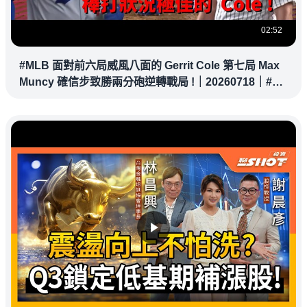
02:52
#MLB 面對前六局威風八面的 Gerrit Cole 第七局 Max
Muncy 確信步致勝兩分砲逆轉戰局 !｜20260718｜#洛
杉磯道奇