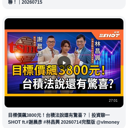
聯！｜20260715
27:01
目標價飆3800元！台積法說還有驚喜？｜投資聊一
SHOT ft.#謝晨彥 #林昌興 20260714完整版 @vlmoney