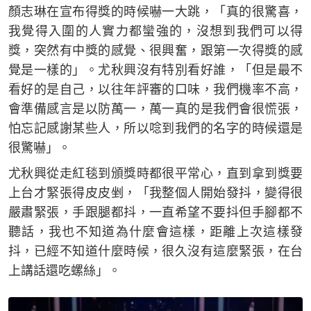
顏志琳在宣布得獎的時候嚇一大跳，「真的很驚喜，
我覺得入圍的人實力都蠻強的，沒想到我們可以得
獎，突然有中獎的感覺、很興奮，跟第一次得獎的感
覺是一樣的」。尤秋興沒有特別看好誰，「但是最不
看好的是自己，以往年評審的口味，我們機率不高，
會準備感言是以防萬一，萬一真的是我們會很慌張，
怕忘記感謝某些人，所以唸到我們的名字的時候還是
很驚嚇」。
尤秋興從走紅毯到頒獎時都很平常心，直到拿到獎要
上台才緊張得皮皮剉，「我整個人開始發抖，變得很
嚴肅緊張，手跟腿都抖，一直希望不要抖但手腳都不
聽話，我也不知道為什麼會這樣，距離上次這樣發
抖，已經不知道什麼時候，很久沒有這麼緊張，在台
上講話還吃螺絲」。