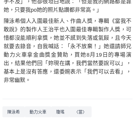
手不及」，他卻很坦白地說：「但是我的網路都是靠
她，只要我po她的照片點讚都非常高。」
陳泳希個人入圍最佳新人、作曲人獎，專輯《當我不
敢說》的製作人王治平也入圍最佳專輯製作人獎，可
惜都沒能順利拿獎，她並不感到失落或氣餒，且今天
就要去錄音，自我喊話：「永不放棄！」她還請師兄
動力火車拿金曲獎金贊助，買她8月19日的專場演
出，結果他們回「妳現在講，我們當然要說可以」，
基本上是沒有答應，還委婉表示「我們可以去看」，
非常幽默。
陳泳希
動力火車
瓊瑤
〈當〉