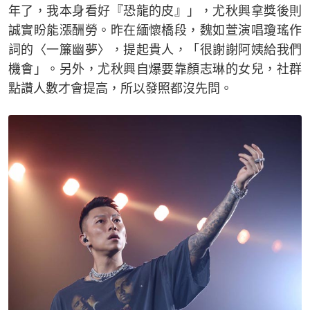
年了，我本身看好『恐龍的皮』」，尤秋興拿獎後則
誠實盼能漲酬勞。昨在緬懷橋段，魏如萱演唱瓊瑤作
詞的〈一簾幽夢〉，提起貴人，「很謝謝阿姨給我們
機會」。另外，尤秋興自爆要靠顏志琳的女兒，社群
點讚人數才會提高，所以發照都沒先問。