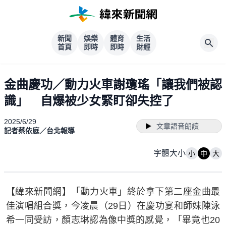
新聞
娛樂
體育
生活
首頁
即時
即時
財經
金曲慶功／動力火車謝瓊瑤「讓我們被認
識」 自爆被少女緊盯卻失控了
2025/6/29
文章語音朗讀
記者蔡依庭／台北報導
字體大小
小
中
大
【緯來新聞網】「動力火車」終於拿下第二座金曲最
佳演唱組合獎，今凌晨（29日）在慶功宴和師妹陳泳
希一同受訪，顏志琳認為像中獎的感覺，「畢竟也20