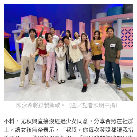
陳泳希將錄製新歌。（圖／記者陳明中攝）
不料，尤秋興直接沒經過少女同意，分享合照在社群
上，讓女孩無奈表示，「叔叔，你每次發照都讓我措