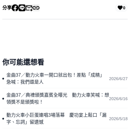
分享
0
你可能還想看
金曲37／動力火車一開口就出包！差點「成精」
2026/6/27
急喊：我們還是人
金曲37／典禮頒獎嘉賓全曝光 動力火車笑喊：想
2026/6/16
領獎不是頒獎啦！
動力火車小巨蛋連唱3場落幕 慶功宴上鬆口「漏
2026/5/18
字、忘詞」留遺憾