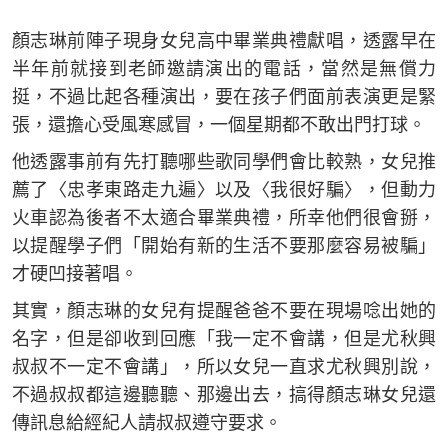
顏志琳前陣子現身女兒高中畢業典禮獻唱，透露早在
半年前就接到老師邀請演出的電話，當然是無償力
挺，不過比起各種演出，要在孩子們面前表演更是緊
張，還擔心受風寒感冒，一個星期都不敢出門打球。
他透露事前有先打聽哪些歌同學們會比較熟，女兒推
薦了〈忠孝東路走九遍〉以及〈我很好騙〉，但動力
火車認為後者不太適合畢業典禮，所幸他們很會掰，
以提醒學子們「開始有新的生活不要那麼容易被騙」
才硬凹接著唱。
其實，顏志琳的女兒有提醒爸爸不要在現場唸出她的
名字，但是卻收到回應「我一定不會講，但是尤秋興
叔叔不一定不會講」，所以女兒一直求尤秋興別說，
不過叔叔都這邊聽聽、那邊出去，搞得顏志琳女兒還
傳訊息給經紀人請叔叔遵守要求。