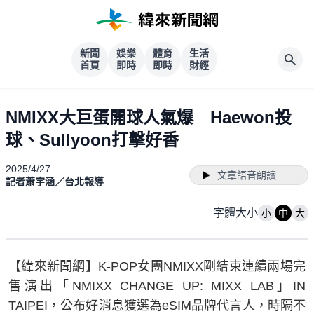
新聞
娛樂
體育
生活
首頁
即時
即時
財經
NMIXX大巨蛋開球人氣爆 Haewon投
球、Sullyoon打擊好香
2025/4/27
文章語音朗讀
記者蕭宇涵／台北報導
字體大小
小
中
大
【緯來新聞網】K-POP女團NMIXX剛結束連續兩場完
售演出「NMIXX CHANGE UP: MIXX LAB」IN
TAIPEI，公布好消息獲選為eSIM品牌代言人，時隔不