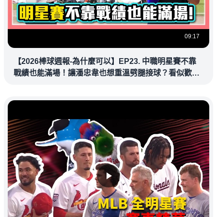
09:17
【2026棒球週報-為什麼可以】EP23. 中職明星賽不靠
戰績也能滿場！讓潘忠韋也想重溫劈腿接球？看似歡樂
教練都暗中觀察