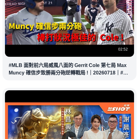
02:52
#MLB 面對前六局威風八面的 Gerrit Cole 第七局 Max
Muncy 確信步致勝兩分砲逆轉戰局 !｜20260718｜#洛
杉磯道奇