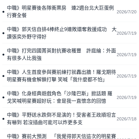
中職》明星賽後各隊衝票房 連2週台北大巨蛋例
2026/7/20
行賽全餐
中職》郭天信自排4棒終止9連敗還奪救援成功 大
2026/7/19
讚張奕外野守得好
中職》打完四國菁英對抗賽收穫豐 許庭綸：外面
2026/7/19
有很多人比我強
中職》人生首度參與賽前練打就轟出牆！羅戈期待
2026/7/19
明星賽有機會解鎖打擊 笑喊「我什麼都不怕」
中職》化身經典遊戲角色「沙隆巴斯」掀話題 羅
2026/7/19
戈笑喊明星賽超好玩：會是我一直懷念的回憶
中職》平野送水跌倒不是演的！受害者王政順坦言
2026/7/18
有嚇到 若沒插曲可能可以炸更多支
中職》賽前大預測 「我覺得郭天信這次的明星賽