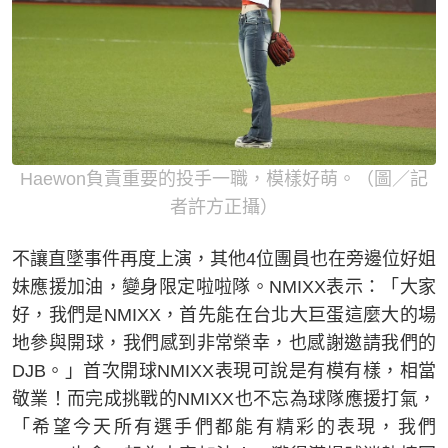
Haewon負責重要的投手一職，模樣好萌。（圖／記
者許方正攝）
不讓直墜事件再度上演，其他4位團員也在旁邊位好姐
妹應援加油，變身限定啦啦隊。NMIXX表示：「大家
好，我們是NMIXX，首先能在台北大巨蛋這麼大的場
地參與開球，我們感到非常榮幸，也感謝邀請我們的
DJB。」首次開球NMIXX表現可說是有模有樣，相當
敬業！而完成挑戰的NMIXX也不忘為球隊應援打氣，
「希望今天所有選手們都能有精彩的表現，我們