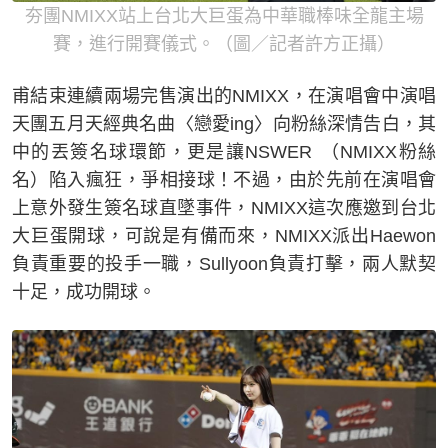
夯團NMIXX站上台北大巨蛋為中華職棒味全龍主場
賽，進行開賽儀式。（圖／記者許方正攝）
甫結束連續兩場完售演出的NMIXX，在演唱會中演唱
天團五月天經典名曲〈戀愛ing〉向粉絲深情告白，其
中的丟簽名球環節，更是讓NSWER （NMIXX粉絲
名）陷入瘋狂，爭相接球！不過，由於先前在演唱會
上意外發生簽名球直墜事件，NMIXX這次應邀到台北
大巨蛋開球，可說是有備而來，NMIXX派出Haewon
負責重要的投手一職，Sullyoon負責打擊，兩人默契
十足，成功開球。