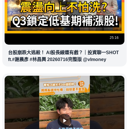
25:16
台股崩跌大逃殺！ AI股長線還有戲？｜投資聊一SHOT
ft.#謝晨彥 #林昌興 20260716完整版 @vlmoney