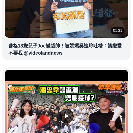
01:21
曹格18歲兒子Joe變超帥！被媽媽吳速玲吐槽：談戀愛
不要我 @videolandnews