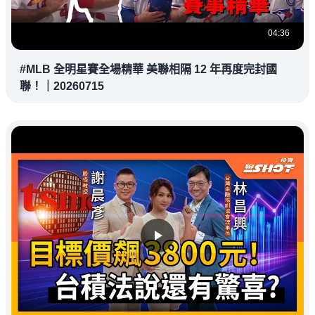
04:36
#MLB 全明星賽全場精華 美聯相隔 12 年再度完封國
聯！｜20260715