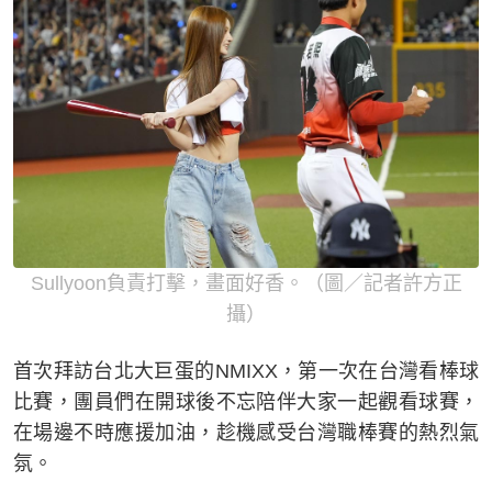
Sullyoon負責打擊，畫面好香。（圖／記者許方正
攝）
首次拜訪台北大巨蛋的NMIXX，第一次在台灣看棒球
比賽，團員們在開球後不忘陪伴大家一起觀看球賽，
在場邊不時應援加油，趁機感受台灣職棒賽的熱烈氣
氛。