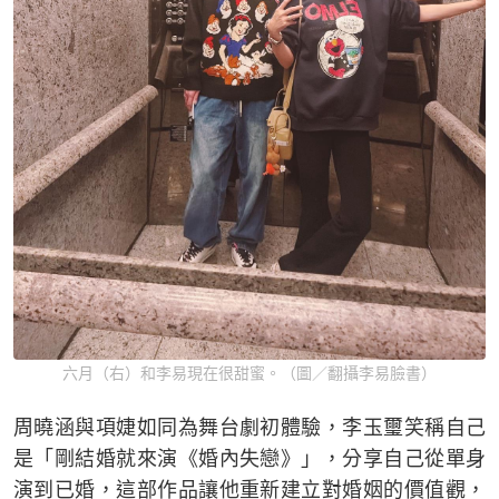
六月（右）和李易現在很甜蜜。（圖／翻攝李易臉書）
周曉涵與項婕如同為舞台劇初體驗，李玉璽笑稱自己
是「剛結婚就來演《婚內失戀》」，分享自己從單身
演到已婚，這部作品讓他重新建立對婚姻的價值觀，