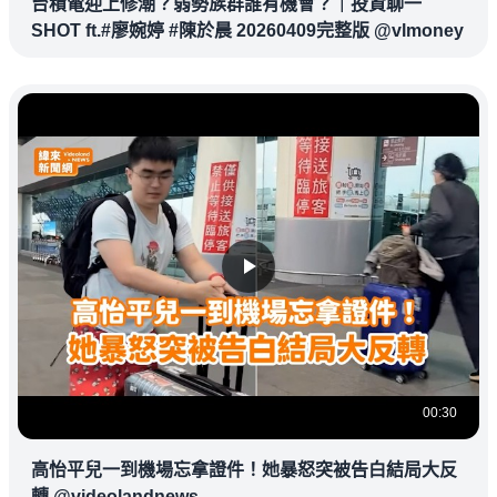
台積電迎上修潮？弱勢族群誰有機會？｜投資聊一
SHOT ft.#廖婉婷 #陳於晨 20260409完整版 @vlmoney
00:30
高怡平兒一到機場忘拿證件！她暴怒突被告白結局大反
轉 @videolandnews