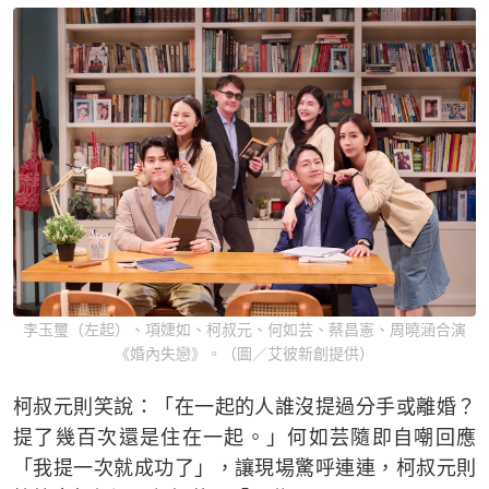
李玉璽（左起）、項婕如、柯叔元、何如芸、蔡昌憲、周曉涵合演
《婚內失戀》。（圖／艾彼新創提供）
柯叔元則笑說：「在一起的人誰沒提過分手或離婚？
提了幾百次還是住在一起。」何如芸隨即自嘲回應
「我提一次就成功了」，讓現場驚呼連連，柯叔元則