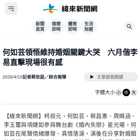
新聞
娛樂
體育
生活
首頁
即時
即時
財經
何如芸領悟維持婚姻關鍵大哭 六月偕李
易直擊現場很有感
2026/4/10
記者蔡依庭／綜合報導
文章語音朗讀
字體大小
小
中
大
【緯來新聞網】柯叔元、何如芸、蔡昌憲、周曉涵、
李玉璽與項婕如參與舞台劇《婚內失戀》星光場，何
如芸在尾聲情緒爆發、真情落淚，演後在分享對婚姻