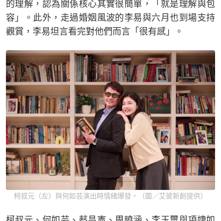
的理解，認為關係核心其實很簡單，「就是理解與包
容」。此外，走過婚姻風波的李易與六月也到場支持
觀賞，李易坦言看完對他們而言「很有感」。
柯叔元（左）與何如芸演出時情緒爆發。（圖／艾彼新創提供）
柯叔元、何如芸、蔡昌憲、周曉涵、李玉璽與項婕如