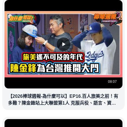
08:07
【2026棒球週報-為什麼可以】EP16.百人旅美之前！有
多難？陳金鋒站上大聯盟第1人 克服兵役、語言、資訊
落差，推開旅美大門改寫台灣棒壇