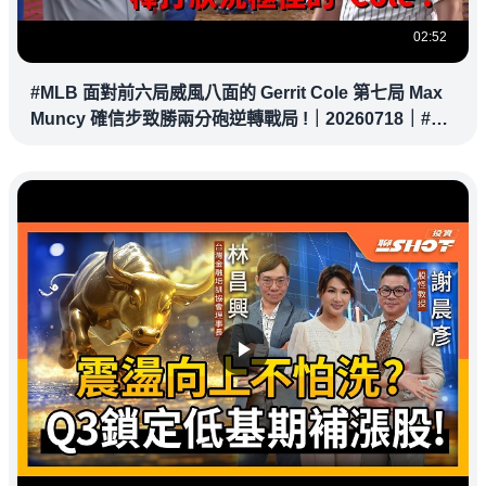
02:52
#MLB 面對前六局威風八面的 Gerrit Cole 第七局 Max
Muncy 確信步致勝兩分砲逆轉戰局 !｜20260718｜#洛
杉磯道奇