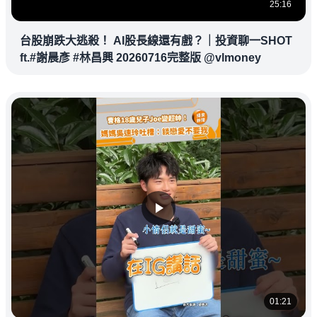
25:16
台股崩跌大逃殺！ AI股長線還有戲？｜投資聊一SHOT
ft.#謝晨彥 #林昌興 20260716完整版 @vlmoney
01:21