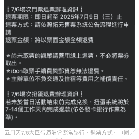
五月天7/6大巨蛋演唱會照常舉行，退票方式。（圖／