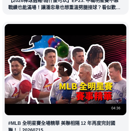
【2026棒球週報-為什麼可以】EP23. 中職明星賽不靠
戰績也能滿場！讓潘忠韋也想重溫劈腿接球？看似歡樂
教練都暗中觀察
04:36
#MLB 全明星賽全場精華 美聯相隔 12 年再度完封國
聯！｜20260715