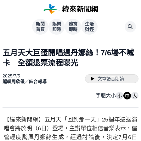
新聞
娛樂
體育
生活
首頁
即時
即時
財經
五月天大巨蛋開唱遇丹娜絲！7/6場不喊
卡 全額退票流程曝光
2025/7/5
文章語音朗讀
編輯周欣儀／綜合報導
字體大小
小
中
大
【緯來新聞網】五月天「回到那一天」25週年巡迴演
唱會將於明（6日）登場，主辦單位相信音樂表示，儘
管輕度颱風丹娜絲生成，經過討論後，決定7月6日