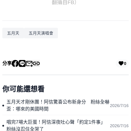
翻攝自FB）
五月天
五月天演唱會
分享
0
你可能還想看
五月天才剛休團！阿信驚喜公布新身分 粉絲全嚇
2026/7/16
歪：哪來的美國時間
唱完7場大巨蛋！阿信深夜吐心聲「約定1件事」
2026/7/16
粉絲沒忍住全哭了