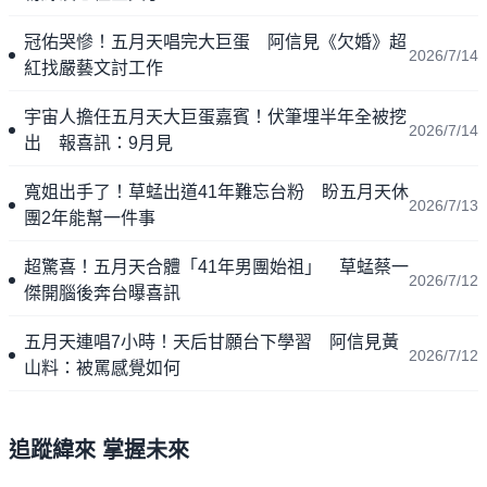
冠佑哭慘！五月天唱完大巨蛋 阿信見《欠婚》超
2026/7/14
紅找嚴藝文討工作
宇宙人擔任五月天大巨蛋嘉賓！伏筆埋半年全被挖
2026/7/14
出 報喜訊：9月見
寬姐出手了！草蜢出道41年難忘台粉 盼五月天休
2026/7/13
團2年能幫一件事
超驚喜！五月天合體「41年男團始祖」 草蜢蔡一
2026/7/12
傑開腦後奔台曝喜訊
五月天連唱7小時！天后甘願台下學習 阿信見黃
2026/7/12
山料：被罵感覺如何
追蹤緯來 掌握未來