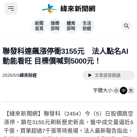
新聞
娛樂
體育
生活
首頁
即時
即時
財經
聯發科連飆漲停衝3155元 法人點名AI
動能看旺 目標價喊到5000元！
2026/5/5
緯來財經
文章語音朗讀
字體大小
小
中
大
【緯來新聞網】聯發科（2454）今（5）日股價跳空
漲停，鎖在3155元刷新歷史新高，盤中成交量逼近6
千張，買單超過7千張等待進場。法人最新報告指出，