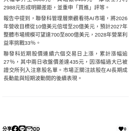
2988元形成明顯差距，並重申「買進」評等。
報告中提到，聯發科管理層樂觀看待AI市場，將2026
年營收目標從10億美元倍增至20億美元，預計2027年
整體市場規模可望達700至800億美元，2028年營業利
益率挑戰33％。
聯發科近期股價連續六個交易日上漲，累計漲幅逾
27％，其中兩日收盤價差達435元，因漲幅過大已被
證交所列入注意股名單。市場正關注該股在AI長期成
長動能與短期波動間的後續表現。
分享
0