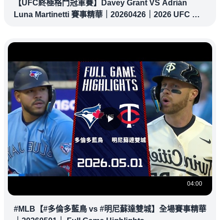
【UFC終極格鬥冠軍賽】Davey Grant VS Adrián
Luna Martinetti 賽事精華｜20260426｜2026 UFC 鎖
定緯來！
04:00
#MLB【#多倫多藍鳥 vs #明尼蘇達雙城】全場賽事精華