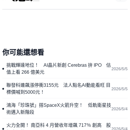
你可能還想看
挑戰輝達地位！ AI晶片新創 Cerebras 拚 IPO 估
2026/5/5
值上看 266 億美元
聯發科連飆漲停衝3155元 法人點名AI動能看旺 目
2026/5/5
標價喊到5000元！
鴻海「珍珠號」搭SpaceX火箭升空！ 低軌衛星技
2026/5/4
術邁入新階段
火力全開！ 南亞科 4 月營收年增飆 717％ 創高 股
2026/5/4