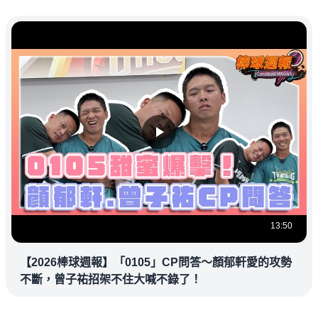
13:50
【2026棒球週報】「0105」CP問答～顏郁軒愛的攻勢
不斷，曾子祐招架不住大喊不錄了！