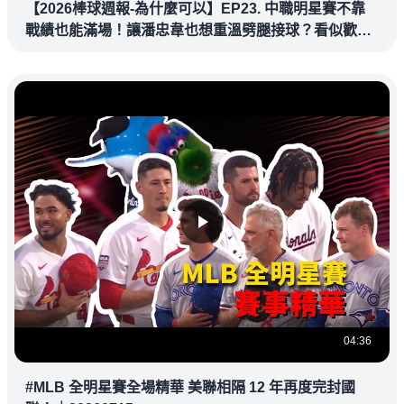
【2026棒球週報-為什麼可以】EP23. 中職明星賽不靠
戰績也能滿場！讓潘忠韋也想重溫劈腿接球？看似歡樂
教練都暗中觀察
04:36
#MLB 全明星賽全場精華 美聯相隔 12 年再度完封國