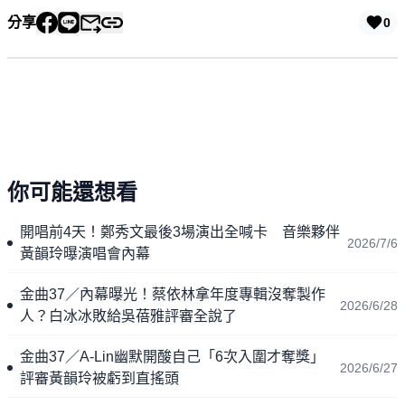
分享
0
你可能還想看
開唱前4天！鄭秀文最後3場演出全喊卡 音樂夥伴
2026/7/6
黃韻玲曝演唱會內幕
金曲37／內幕曝光！蔡依林拿年度專輯沒奪製作
2026/6/28
人？白冰冰敗給吳蓓雅評審全說了
金曲37／A-Lin幽默開酸自己「6次入圍才奪獎」
2026/6/27
評審黃韻玲被虧到直搖頭