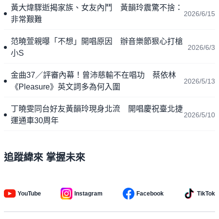
黃大煒驟逝揭家族、女友內鬥 黃韻玲震驚不捨：
2026/6/15
非常艱難
范曉萱親曝「不想」開唱原因 辦音樂節狠心打槍
2026/6/3
小S
金曲37／評審內幕！曾沛慈輸不在唱功 蔡依林
2026/5/13
《Pleasure》英文詞多為何入圍
丁曉雯同台好友黃韻玲現身北流 開唱慶祝臺北捷
2026/5/10
運通車30周年
追蹤緯來 掌握未來
YouTube
Instagram
Facebook
TikTok