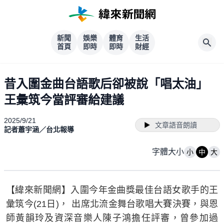
新聞
娛樂
體育
生活
首頁
即時
即時
財經
昔入圍金曲台語歌后卻被說「唱太油」
王彙筑今當評審給建議
2025/9/21
文章語音朗讀
記者蕭宇涵／台北報導
字體大小
小
中
大
【緯來新聞網】入圍今年金曲獎最佳台語女歌手的王
彙筑今(21日)， 出席北流金舞台歌唱大賽決賽，與恩
師黃韻玲及資深音樂人陳子鴻擔任評審，曾參加過