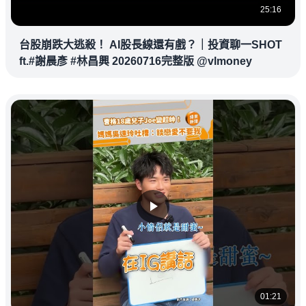
25:16
台股崩跌大逃殺！ AI股長線還有戲？｜投資聊一SHOT
ft.#謝晨彥 #林昌興 20260716完整版 @vlmoney
01:21