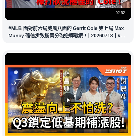
02:52
#MLB 面對前六局威風八面的 Gerrit Cole 第七局 Max
Muncy 確信步致勝兩分砲逆轉戰局 !｜20260718｜#洛
杉磯道奇