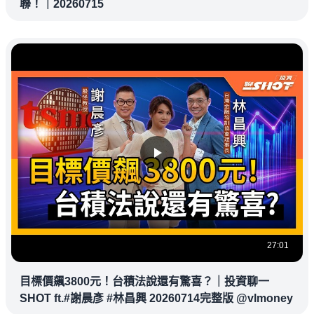
聯！｜20260715
27:01
目標價飆3800元！台積法說還有驚喜？｜投資聊一
SHOT ft.#謝晨彥 #林昌興 20260714完整版 @vlmoney