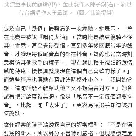
北流董事長黃韻玲(中)、金曲製作人陳子鴻(右)、新世
代台語唱作人王彙筑。（圖／北流提供）
提及自己「跌倒」最難忘的一次經驗，她表示，「曾
在比賽中被說『唱得太油』，當時比賽結束後聽不懂
其中含意，甚至覺得受傷，直到多年後回聽當年的錄
音，才發現每個尾音真的都在抖音，聲線也是當時刻
意模仿其他歌手的樣子。」現在就比較重視細節跟情
感的傳達，慢慢調整成現在這個自己喜歡的樣子。」
而這些經歷也讓她在寫評語時格外小心，「我開始會
想，這句話能不能幫助他？又不想傷害對方。」她會
試著把評論寫得具體，像是「尾音不一定每個都要抖
音」，比起一句「太油了」，更容易讓選手知道該如
何改進。
擔任評審的陳子鴻透露自己的評審標準：「不是在選
要簽的新人，所以評分不會特別嚴格，但現場穩定度