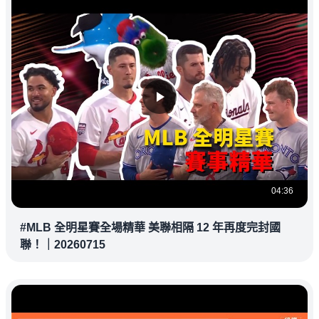
04:36
#MLB 全明星賽全場精華 美聯相隔 12 年再度完封國
聯！｜20260715