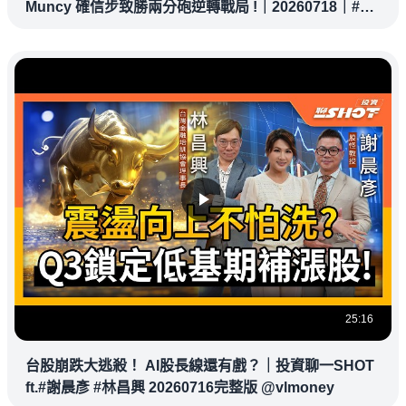
Muncy 確信步致勝兩分砲逆轉戰局 !｜20260718｜#洛
杉磯道奇
25:16
台股崩跌大逃殺！ AI股長線還有戲？｜投資聊一SHOT
ft.#謝晨彥 #林昌興 20260716完整版 @vlmoney