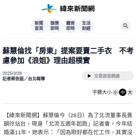
新聞
娛樂
體育
生活
首頁
即時
即時
財經
蘇慧倫找「房東」提案要賣二手衣 不考
慮參加《浪姐》理由超樸實
2025/3/28
文章語音朗讀
記者蔡依庭／台北報導
字體大小
小
中
大
【緯來新聞網】蘇慧倫今（28日）為了北流董事長黃
韻玲站台，現身「北流五週年起跑」記者會。今年結
婚滿11年，她表示：「因為剛好都在忙工作，其實沒