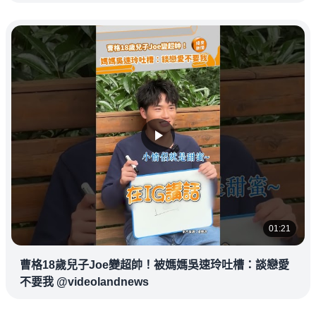
01:21
曹格18歲兒子Joe變超帥！被媽媽吳速玲吐槽：談戀愛
不要我 @videolandnews