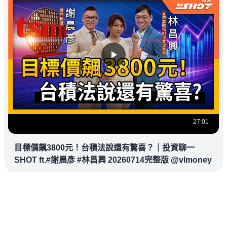
27:01
目標價飆3800元！台積法說還有驚喜？｜投資聊一
SHOT ft.#謝晨彥 #林昌興 20260714完整版 @vlmoney