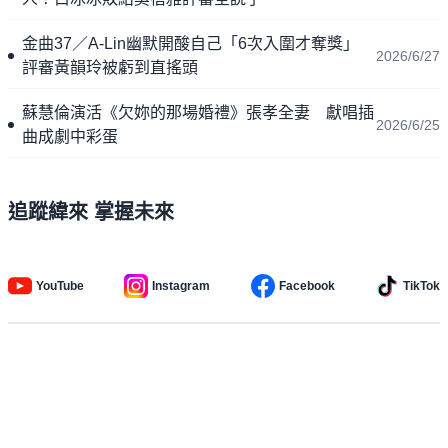
金曲37／A-Lin幽默開酸自己「6次入圍才奪獎」
2026/6/27
評審黃韻玲被虧到直搖頭
蘇慧倫演活《欠妳的那場婚禮》張孝全妻 獻唱插
2026/6/25
曲成劇中彩蛋
追蹤緯來 掌握未來
YouTube
Instagram
Facebook
TikTok