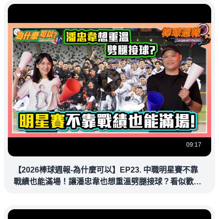
09:17
【2026棒球週報-為什麼可以】EP23. 中職明星賽不靠
戰績也能滿場！讓潘忠韋也想重溫劈腿接球？看似歡樂
教練都暗中觀察