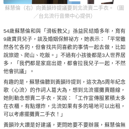
蘇慧倫（右）向黃韻玲提議要到北流賣二手衣。（圖
／台北流行音樂中心提供）
54歲蘇慧倫和與「滑板教父」孫益民結婚多年，育有
9歲寶貝兒子，談及婚姻保鮮祕方，她表示：「平常雖
然各忙各的，但會找共同喜歡的事情一起去做，比如
說旅遊、爬山、吃飯。」不過有小孩後都是3人世界居
多，「我們都是家庭出遊，都會拉我兒子一起，不然
他會抗議」。
有趣的是，蘇慧倫聽到黃韻玲提到，這次為5周年紀念
歌〈心流〉的作詞人葛大為，想到北流擺攤賣麵線，
她則動念想賣二手衣，笑說：「工作宣傳服累積太多
在衣櫃，有點爆炸，北流如果有多的場地可以出租，
可以考慮擺攤賣二手衣！」
黃韻玲大讚是好建議，更問她要不要辦展，蘇慧倫無