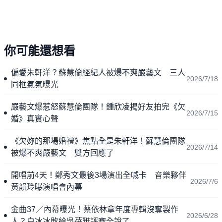
你可能還想看
偏愛朱軒洋？蘇慧倫經紀人被爆不爽嚴藝文 三人
2026/7/18
同框氣氛曝光
嚴藝文爆惹怒蘇慧倫團隊！鍾欣凌揭好友拍完《欠
2026/7/15
婚》真實心聲
《欠妳的那場婚禮》焦點全是朱軒洋！蘇慧倫團隊
2026/7/14
被爆不爽嚴藝文 雙方回應了
開唱前4天！鄭秀文最後3場演出全喊卡 音樂夥伴
2026/7/6
黃韻玲曝演唱會內幕
金曲37／內幕曝光！蔡依林拿年度專輯沒奪製作
2026/6/28
人？白冰冰敗給吳蓓雅評審全說了